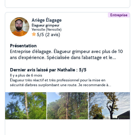
Entreprise
Ariège Élagage
Élagueur grimpeur
Verniolle (Verniolle)
5/5
(2 avis)
Présentation
Entreprise d'élagage. Élagueur grimpeur avec plus de 10
ans d'expérience. Spécialisée dans l'abattage et le
démontage d'arbres délicat et difficile d'accès. Nous
nous déplaçons dans toute l'Ariège et ses environ.
Dernier avis laissé par Nathalie : 5/5
Amoureux de la nature, notre équipe d'élagueur
Il y a plus de 6 mois
Élagueur très réactif et très professionnel pour la mise en
professionnel vous conseillera et vous guidera sur vos
sécurité d’arbres surplombant une route. Je recommande à
projet d'élagage ou bien d'abattage, quelle que soit la
100%.
hauteur est la nature de l'arbre.