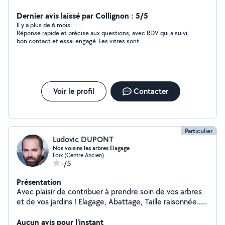
en plus en bas
Dernier avis laissé par Collignon : 5/5
Il y a plus de 6 mois
Réponse rapide et précise aux questions, avec RDV qui a suivi,
bon contact et essai engagé. Les vitres sont
exceptionnellement bien lavées, je dirais même "nickel" et
pour le reste je pense que ça va suivre. Merci
Voir le profil
Contacter
Particulier
Ludovic DUPONT
Nos voisins les arbres Élagage
Foix (Centre Ancien)
-/5
Présentation
Avec plaisir de contribuer à prendre soin de vos arbres
et de vos jardins ! Elagage, Abattage, Taille raisonnée...
Au plaisir de vous rencontrer! Bonne journée :)
Aucun avis pour l'instant