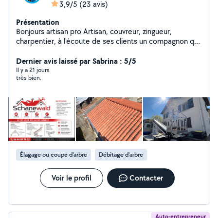
3,9/5
(23 avis)
Présentation
Bonjours artisan pro Artisan, couvreur, zingueur,
charpentier, à l'écoute de ses clients un compagnon qui
vous guide et conseil dans vos travaux. Déplacement
dans toute l'Occitanie Déplacement rapide et efficace.
Dernier avis laissé par Sabrina : 5/5
Devis rapidement effectué disponible 24/24 7/7
Il y a 21 jours
très bien.
N'hésitez pas à me contacter
Élagage ou coupe d'arbre
Débitage d'arbre
Voir le profil
Contacter
Auto-entrepreneur