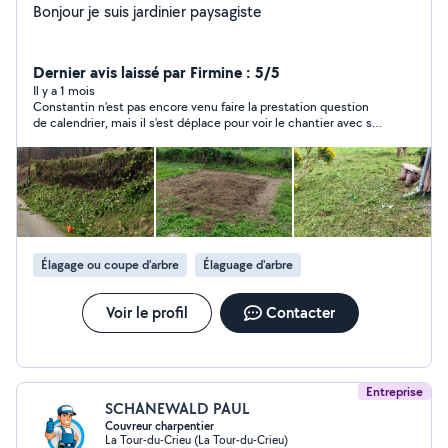
Bonjour je suis jardinier paysagiste
Dernier avis laissé par Firmine : 5/5
Il y a 1 mois
Constantin n'est pas encore venu faire la prestation question
de calendrier, mais il s'est déplace pour voir le chantier avec sa
compagne, les deux ont été très sympa ont répondu à diverses
questions posées de manière pro, , leur prix est très correct et
ils sont super arrangeants pour le paiement. J'attends de voir
maintenant le travail qui sera fait dans quelques jours
Élagage ou coupe d'arbre
Élaguage d'arbre
Voir le profil
Contacter
Entreprise
SCHANEWALD PAUL
Couvreur charpentier
La Tour-du-Crieu (La Tour-du-Crieu)