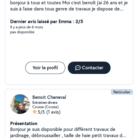
bonjour à tous et toutes Moi c'est benoît j'ai 26 ans et je
suis à l'aise dans tous genre de travaux je dispose de
tous matériel en ce qui concerne les espaces verts et
outillage de bricolage je suis équipé
Dernier avis laissé par Emma : 2/5
Il y a plus de 6 mois
pas disponible
Voir le profil
Contacter
Particulier
Benoit Cheneval
Entretien divers
Coussa (Coussa)
5/5
(1 avis)
Présentation
Bonjour je suis disponible pour différent travaux de
jardinage, débroussailler , taille de haie petit travaux de