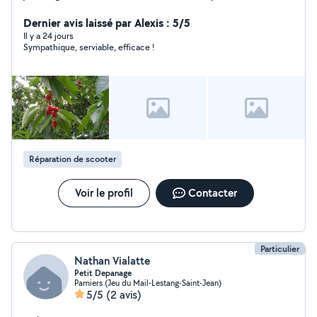
bricolage divers entretiens régulier je suis assez
polyvalent n'hésitez pas à me contacter
Dernier avis laissé par Alexis : 5/5
Il y a 24 jours
Sympathique, serviable, efficace !
Réparation de scooter
Voir le profil
Contacter
Particulier
Nathan Vialatte
Petit Depanage
Pamiers (Jeu du Mail-Lestang-Saint-Jean)
5/5
(2 avis)