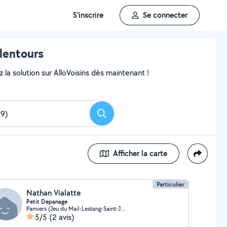
S'inscrire
Se connecter
lentours
 la solution sur AlloVoisins dès maintenant !
Rechercher
Afficher la carte
Particulier
Nathan Vialatte
Petit Depanage
Pamiers (Jeu du Mail-Lestang-Saint-Jean)
5/5
(2 avis)