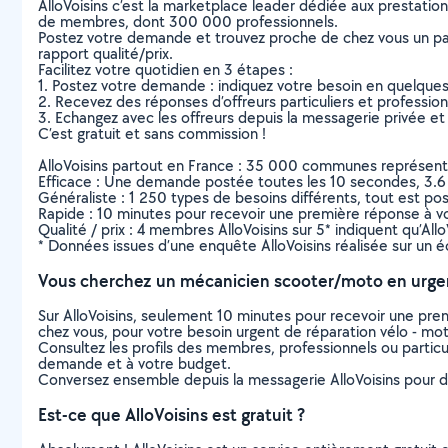
AlloVoisins c’est la marketplace leader dédiée aux prestatio
de membres, dont 300 000 professionnels.
Postez votre demande et trouvez proche de chez vous un parti
rapport qualité/prix.
Facilitez votre quotidien en 3 étapes :
1. Postez votre demande : indiquez votre besoin en quelque
2. Recevez des réponses d’offreurs particuliers et professio
3. Echangez avec les offreurs depuis la messagerie privée et 
C’est gratuit et sans commission !
AlloVoisins partout en France : 35 000 communes représentées 
Efficace : Une demande postée toutes les 10 secondes, 3.6
Généraliste : 1 250 types de besoins différents, tout est poss
Rapide : 10 minutes pour recevoir une première réponse à 
Qualité / prix : 4 membres AlloVoisins sur 5* indiquent qu’All
* Données issues d’une enquête AlloVoisins réalisée sur un é
Vous cherchez un mécanicien scooter/moto en urge
Sur AlloVoisins, seulement 10 minutes pour recevoir une p
chez vous, pour votre besoin urgent de réparation vélo - mo
Consultez les profils des membres, professionnels ou particuli
demande et à votre budget.
Conversez ensemble depuis la messagerie AlloVoisins pour de
Est-ce que AlloVoisins est gratuit ?