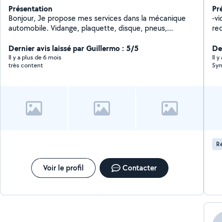
Présentation
Pr
Bonjour, Je propose mes services dans la mécanique
-v
automobile. Vidange, plaquette, disque, pneus,
re
Embrayage. Distribution. Recherche de panne.
ai
N'hésitez pas a me contacter.
Dernier avis laissé par Guillermo : 5/5
Der
Il y a plus de 6 mois
Il 
très content
Sym
Ré
Voir le profil
Contacter