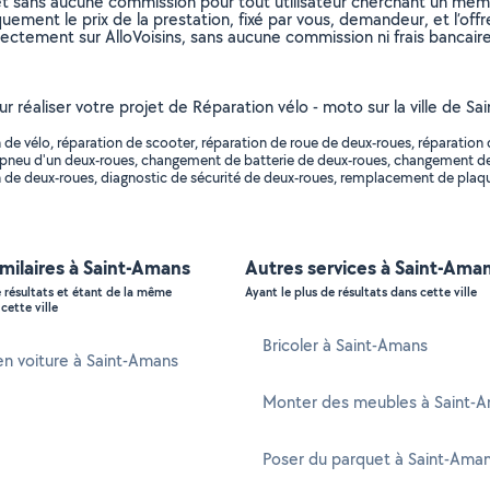
et sans aucune commission pour tout utilisateur cherchant un membre
uement le prix de la prestation, fixé par vous, demandeur, et l’offr
rectement sur AlloVoisins, sans aucune commission ni frais bancaire
ur réaliser votre projet de Réparation vélo - moto sur la ville de S
 de vélo, réparation de scooter, réparation de roue de deux-roues, réparati
 pneu d'un deux-roues, changement de batterie de deux-roues, changement d
de deux-roues, diagnostic de sécurité de deux-roues, remplacement de plaquet
imilaires à Saint-Amans
Autres services à Saint-Ama
e résultats et étant de la même
Ayant le plus de résultats dans cette ville
cette ville
Bricoler à Saint-Amans
n voiture à Saint-Amans
Monter des meubles à Saint-
Poser du parquet à Saint-Ama