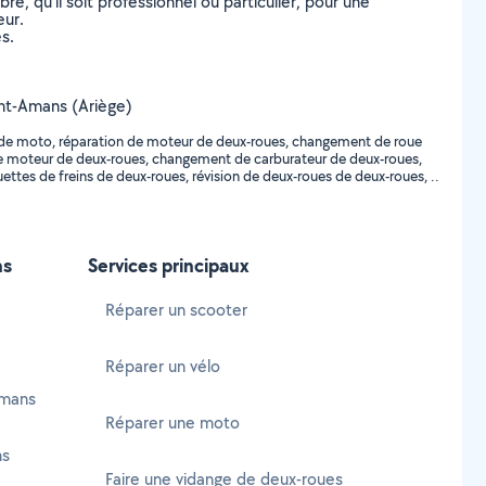
, qu’il soit professionnel ou particulier, pour une
eur.
s.
aint-Amans (Ariège)
on de moto, réparation de moteur de deux-roues, changement de roue
e moteur de deux-roues, changement de carburateur de deux-roues,
tes de freins de deux-roues, révision de deux-roues de deux-roues, ..
ns
Services principaux
Réparer un scooter
Réparer un vélo
Amans
Réparer une moto
ns
Faire une vidange de deux-roues