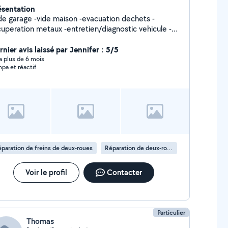
ésentation
ide garage -vide maison -evacuation dechets -
cuperation metaux -entretien/diagnostic vehicule -
de au demenagement -transport granulat -entretien
nier avis laissé par Jennifer : 5/5
véhicule -etc
y a plus de 6 mois
pa et réactif
paration de freins de deux-roues
Réparation de deux-roues
Voir le profil
Contacter
Particulier
Thomas