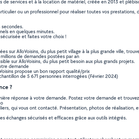
ns de services et à la location de matériel, créée en 2013 et plébi
culier ou un professionnel pour réaliser toutes vos prestations, d
s secondes.
nnels en quelques minutes.
sécurisée et faites votre choix !
sur AlloVoisins, du plus petit village à la plus grande ville, tro
 millions de demandes postées par an
ible sur AlloVoisins, du plus petit besoin aux plus grands projets.
votre demande
oVoisins propose un bon rapport qualité/prix
chantillon de 5 671 personnes interrogées (Février 2024)
nce ?
remière réponse à votre demande. Postez votre demande et trouve
to
ers, qui vous ont contacté. Présentation, photos de réalisation, exp
s échanges sécurisés et efficaces grâce aux outils intégrés.