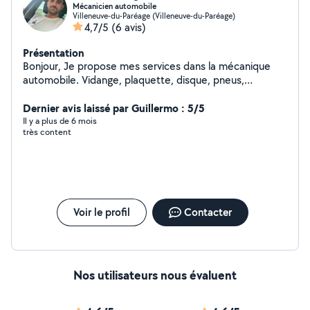
Mécanicien automobile
Villeneuve-du-Paréage (Villeneuve-du-Paréage)
4,7/5
(6 avis)
Présentation
Bonjour, Je propose mes services dans la mécanique
automobile. Vidange, plaquette, disque, pneus,
Embrayage. Distribution. Recherche de panne. N'hésitez
pas a me contacter.
Dernier avis laissé par Guillermo : 5/5
Il y a plus de 6 mois
très content
Voir le profil
Contacter
Nos utilisateurs nous évaluent