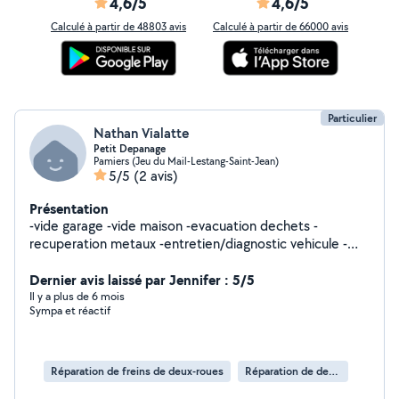
4,6/5
4,6/5
Calculé à partir de 48803 avis
Calculé à partir de 66000 avis
Particulier
Nathan Vialatte
Petit Depanage
Pamiers (Jeu du Mail-Lestang-Saint-Jean)
5/5
(2 avis)
Présentation
-vide garage -vide maison -evacuation dechets -
recuperation metaux -entretien/diagnostic vehicule -
aide au demenagement -transport granulat -entretien
Dernier avis laissé par Jennifer : 5/5
véhicule -etc
Il y a plus de 6 mois
Sympa et réactif
Réparation de freins de deux-roues
Réparation de deux-roues