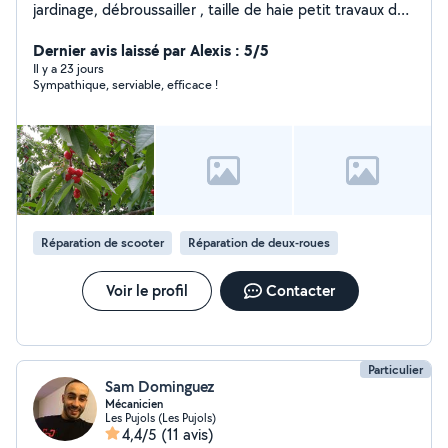
jardinage, débroussailler , taille de haie petit travaux de
bricolage divers entretiens régulier je suis assez
polyvalent n'hésitez pas à me contacter
Dernier avis laissé par Alexis : 5/5
Il y a 23 jours
Sympathique, serviable, efficace !
Réparation de scooter
Réparation de deux-roues
Voir le profil
Contacter
Particulier
Sam Dominguez
Mécanicien
Les Pujols (Les Pujols)
4,4/5
(11 avis)