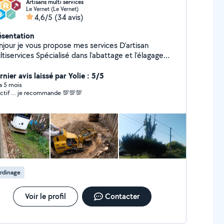
Artisans multi services
Le Vernet (Le Vernet)
4,6/5
(34 avis)
ésentation
jour je vous propose mes services D'artisan
es Spécialisé dans l'abattage et l'élagage
 l'entretien de vôtre habitat Pour
us de renseignements n'hésitez pas à me contacter
nier avis laissé par Yolie : 5/5
 a 5 mois
ctif … je recommande 💯💯💯
rdinage
Voir le profil
Contacter