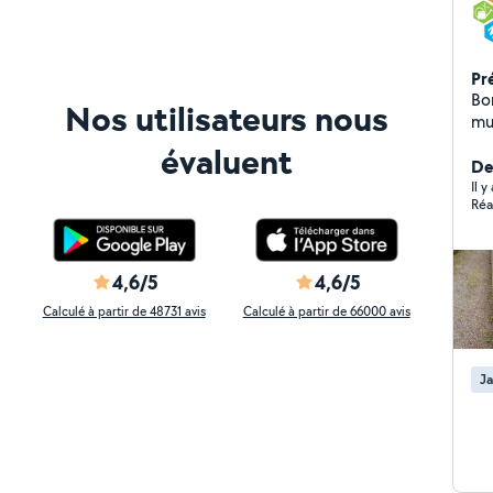
Pr
Bon
Nos utilisateurs nous
multiservic
d'arbre Et également à
évaluent
pl
Der
Il y
Réa
4,6/5
4,6/5
Calculé à partir de 48731 avis
Calculé à partir de 66000 avis
Ja