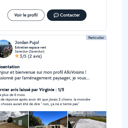
Voir le profil
Contacter
Particulier
Jordan Pujol
Entretien espace vert
Saverdun (Saverdun)
3/5
(2 avis)
ésentation
jour et bienvenue sur mon profil AlloVoisins !
ssionné par l'aménagement paysager, je vous
opose mes services pour entretenir et embellir vos
erts. Mes Services : - Tonte de Pelouse -
nier avis laissé par Virginie : 1/5
Haies Entretien et Aménagement Paysager Je
y a plus de 6 mois
 de réponse après avoir dit que j'avais 2 chiens. la moindre
s à votre disposition pour toute question.
 choses aurait été de dire " non, ça ne e tente pas"