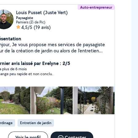
Auto-entrepreneur
Louis Pusset (Juste Vert)
Paysagiste
Pamiers (Zi de Pic)
4,5/5
(19 avis)
ésentation
propose mes services de paysagiste
r de la création de jardin ou alors de l'entretien
ssique, taille de haie, tonte de gazon, etc.. Je suis
uipé de matériel professionnel et je me charge bien
nier avis laissé par Evelyne : 2/5
demment d'évacuer tous les déchets verts. Vous
y a plus de 6 mois
ange peu rapide et non conclu.
uvez bénéficier de 50% de crédit d'impôts avec
mmédiate ! Faites attention lorsque vous faites
e demande privé. Mon abonnement pour répondre
 comprend que 50km autour de moi en périmètre et
ulement les catégories de jardinage et paysagisme.
 ne pourrais malheureusement pas vous répondre.. si
a ne rentre pas dans ces critères car l'application
.. Belle journée. Cordialement, Louis
rdinage
Entretien de jardin
SSET
Voir le profil
Contacter