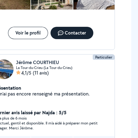
Voir le profil
Contacter
Particulier
Jérôme COURTHIEU
La Tour-du-Crieu (La Tour-du-Crieu)
4,1/5
(11 avis)
ésentation
Je n'ai pas encore renseigné ma présentation.
rnier avis laissé par Najda : 5/5
y a plus de 6 mois
ctuel, gentil et disponible. Il m'a aidé à préparer mon petit
ager. Merci Jérôme.