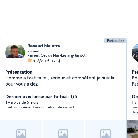
Particulier
Renaud Malatra
Renaud
Pamiers (Jeu du Mail-Lestang-Saint-Jean)
3,7/5
(3 avis)
Présentation
Pr
Homme a tout faire , sérieux et compétent je suis là
Bon
pour vous aidez
Pa
pr
Dernier avis laissé par Fathia : 1/5
espaces v
Der
Taille de 
Il y a plus de 6 mois
Il 
tout simplement aucun retour de sa part
pas
sui
des