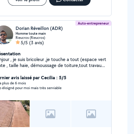
Auto-entrepreneur
Dorian Réveillon (ADR)
Homme toute main
Rieucros (Rieucros)
5/5
(3 avis)
ésentation
our , je suis bricoleur ,je touche a tout (espace vert
te , taille haie, démoussage de toiture,tout travaux
érieur de maison etc ..... N'hésitez pas à me
ntacter pour plus de renseignements Dorian
nier avis laissé par Cecilia : 5/5
y a plus de 6 mois
p éloigné pour moi mais très serviable