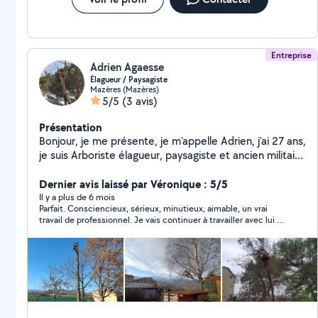
Entreprise
Adrien Agaesse
Élagueur / Paysagiste
Mazères (Mazères)
5/5
(3 avis)
Présentation
Bonjour, je me présente, je m'appelle Adrien, j'ai 27 ans,
je suis Arboriste élagueur, paysagiste et ancien militaire
je peux donc prendre soins de vos arbres et de votre
jardin. Société : Grimpe'O'arbres sur Mazeres (09270)
Dernier avis laissé par Véronique : 5/5
Diplôme : - Bac pro aménagement paysager. - CS
Il y a plus de 6 mois
Parfait. Consciencieux, sérieux, minutieux, aimable, un vrai
arboriste élagueur. PS : suite à ma résiliation de mon
travail de professionnel. Je vais continuer à travailler avec lui et
abonnement "allovoisins", je ne peux malheureusement
je le recommande très vivement.
plus répondre aux demandes privées et aux messages.
Bien Cordialement,