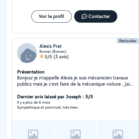
Voir le profil
Contacter
Particulier
Alexis Prat
Bonnac (Bonnac)
5/5
(3 avis)
Présentation
Bonjour je m'appelle Alexis je suis mécanicien travaux
publics mais je c'est faire de la mécanique voiture , j'ai
des capacités en paysagiste aussi et bien plus encore
si vous avez besoin d'aide pour un déménagement ,
Dernier avis laissé par Joseph : 5/5
vider des gravats Cordialement Alexis
Il y a plus de 6 mois
Sympathique et ponctuel, très bien.