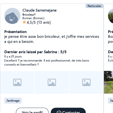
Particulier
Claude Sarremejane
Bricoleur!!
Bonnac (Bonnac)
4,5/5
(13 avis)
Présentation
Pr
je pense être asse bon bricoleur, et j'offre mes services
Bonjour, Je vous 
a qui en a besoin.
pou
cla
Dernier avis laissé par Sabrina : 5/5
éq
Der
évi
Il y a 21 jours
Il 
Excellent !! je recommande. Il est professionnel, de très bons
Éch
po
conseils et bienveillant !!
avance i
un
ne
se
Je
cel
me bloque 
Jardinage
Ja
PU
Voir le profil
Contacter