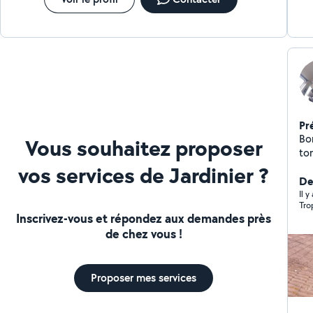
Pr
Bonj
Vous souhaitez proposer
ton
int
vos services de Jardinier ?
co
Der
Il 
Tro
Inscrivez-vous et répondez aux demandes près
de chez vous !
Proposer mes services