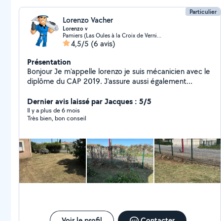
Particulier
Lorenzo Vacher
Lorenzo v
Pamiers (Las Oules à la Croix de Verniolle)
4,5/5
(6 avis)
Présentation
Bonjour Je m'appelle lorenzo je suis mécanicien avec le
diplôme du CAP 2019. J'assure aussi également
l'entretien des jardins et je réalise des travaux de
manutention
Dernier avis laissé par Jacques : 5/5
Il y a plus de 6 mois
Très bien, bon conseil
Voir le profil
Contacter