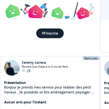
M'inscrire
Particulier
Jeremy carrera
Pamiers (Las Oules à la Croix de Verniolle)
-/5
Présentation
Pr
Bonjour je prends mes service pour réaliser des petit
esp
travaux . Je possède un bts aménagement paysager et
br
touche un peu à tout.
Aucun avis pour l'instant
Au