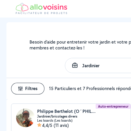
Besoin d'aide pour entretenir votre jardin et votre pa
membres et contactez-les !
Filtres
15 Particuliers et 7 Professionnels répon
Auto-entrepreneur
Philippe Berthelot (O ´ PHIL DE VOS JARDINS)
Jardinier/bricolages divers
Les Issards (Les Issards)
4,4/5
(11 avis)