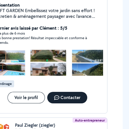
ésentation
EN Embellissez votre jardin sans effort !
tretien & aménagement paysager avec l'avance
médiate du crédit d'impôt : ne payez 50% de moins
 la facture.
rnier avis laissé par Clément : 5/5
y a plus de 6 mois
s bonne prestation! Résultat impeccable et conforme à
ttendu.
rdinage
Voir le profil
Contacter
Auto-entrepreneur
Paul Ziegler (ziegler)