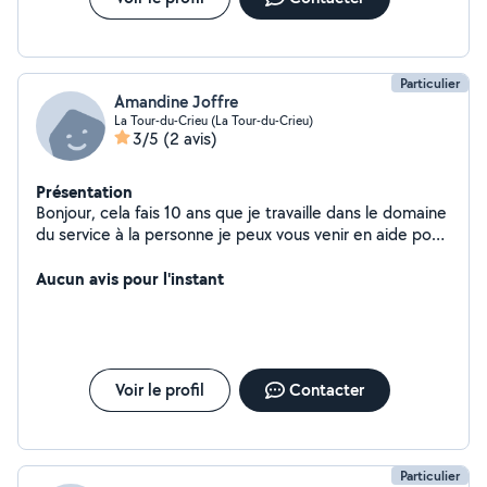
Particulier
Amandine Joffre
La Tour-du-Crieu (La Tour-du-Crieu)
3/5
(2 avis)
Présentation
Bonjour, cela fais 10 ans que je travaille dans le domaine
du service à la personne je peux vous venir en aide pour
tous ce qui concerne le nettoyage, l'accompagnement
de la personne ...
Aucun avis pour l'instant
Voir le profil
Contacter
Particulier