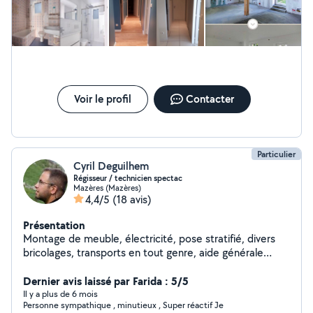
Voir le profil
Contacter
Particulier
Cyril Deguilhem
Régisseur / technicien spectac
Mazères (Mazères)
4,4/5
(18 avis)
Présentation
Montage de meuble, électricité, pose stratifié, divers
bricolages, transports en tout genre, aide générale
rénovation maison, aménagement de fourgon, jardinage,
entretien ... Même tout petits chantiers : changer une
Dernier avis laissé par Farida : 5/5
prise ou un lampe, déplacer un meuble, accrocher un
Il y a plus de 6 mois
Personne sympathique , minutieux , Super réactif Je
tableau... je privilégie l'entraide alors je peux venir même