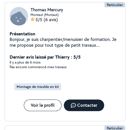
Particulier
Thomas Mercury
Montaut (Montaut)
5/5
(6 avis)
Présentation
Bonjour, je suis charpentier/menuisier de formation. Je
me propose pour tout type de petit travaux
essentiellement sur le travail du bois mais aussi sur la
couverture, l'isolation, la peinture et tout travaux de
Dernier avis laissé par Thierry : 5/5
jardinage. Merci pour votre confiance.
Il y a plus de 6 mois
Pas encore commencé mes travaux
Montage de meuble en kit
Voir le profil
Contacter
Particulier