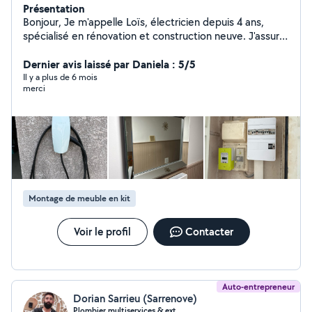
Présentation
Bonjour, Je m'appelle Loïs, électricien depuis 4 ans,
spécialisé en rénovation et construction neuve. J'assure
également l'entretien des jardins et je réalise des
travaux de manutention. Contactez-moi pour vos
Dernier avis laissé par Daniela : 5/5
projets ! Cordialement, Loïs
Il y a plus de 6 mois
merci
Montage de meuble en kit
Voir le profil
Contacter
Auto-entrepreneur
Dorian Sarrieu (Sarrenove)
Plombier multiservices & ext.