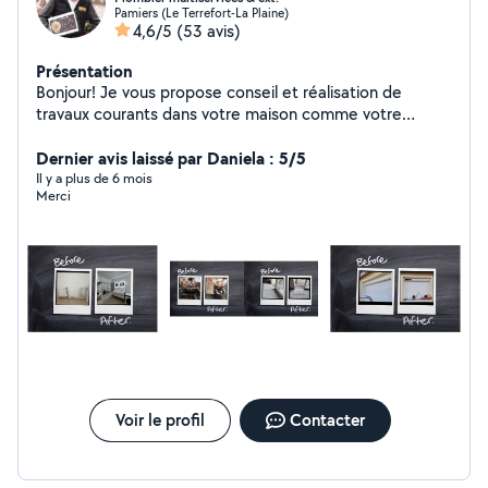
Pamiers (Le Terrefort-La Plaine)
4,6/5
(53 avis)
Présentation
Bonjour! Je vous propose conseil et réalisation de
travaux courants dans votre maison comme votre
extérieur. Prestataire multiservices, un projet créatif
peut aussi voir le jour selon vos envies. Plutôt réactif et
Dernier avis laissé par Daniela : 5/5
soucieux des urgences, n'hésitez pas à me contacter
Il y a plus de 6 mois
Merci
pour étudier votre demande. Avec motivation. Pour
toute demande en dehors dehors de mon périmètre
d'intervention, veuillez vous rapprocher de la page
facebook SARRENOVE EI SARRENOVE
Voir le profil
Contacter