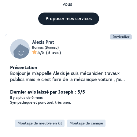
vous !
Proposer mes services
Particulier
Alexis Prat
Bonnac (Bonnac)
5/5
(3 avis)
Présentation
Bonjour je m'appelle Alexis je suis mécanicien travaux
publics mais je c'est faire de la mécanique voiture , j'ai
des capacités en paysagiste aussi et bien plus encore si
vous avez besoin d'aide pour un déménagement , vider
Dernier avis laissé par Joseph : 5/5
des gravats Cordialement Alexis
Il y a plus de 6 mois
Sympathique et ponctuel, très bien.
Montage de meuble en kit
Montage de canapé