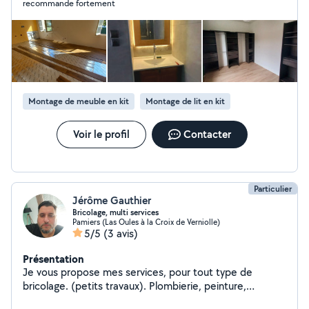
recommande fortement
pour 5 minutes Formation d'électricien batiment,
technicien lumière et régisseur technique dans le
spectacle vivant (opéra, théâtre, bals...), petite
formation en travail du métal et diverses expériences en
bricolage (j'ai refait deux maisons : électricité, placo,
enduits, plancher, carrelage, stratifié, montage de
meubles et dressings, terrasse bois, jardin ... ). Je peux
Montage de meuble en kit
Montage de lit en kit
intervenir pour différents petits chantiers en autonomie
ou donner un coup de main ou guider, j'aime aider la
personne à réaliser le chantier ensemble, c'est aussi ça
Voir le profil
Contacter
l'entraide. Dessin industriel sur Autocad si besoin.
Possibilité montage vidéo
Particulier
Jérôme Gauthier
Bricolage, multi services
Pamiers (Las Oules à la Croix de Verniolle)
5/5
(3 avis)
Présentation
Je vous propose mes services, pour tout type de
bricolage. (petits travaux). Plombierie, peinture,
montage de meubles, pose d'appareils électroménager