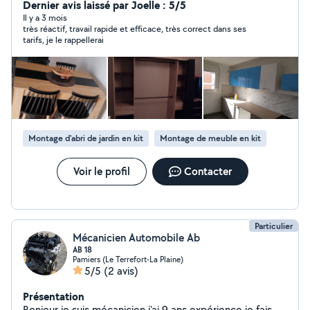
( plaque de cuisson, hotte de cuisine etc).
Dernier avis laissé par Joelle : 5/5
Il y a 3 mois
très réactif, travail rapide et efficace, très correct dans ses
tarifs, je le rappellerai
Montage d'abri de jardin en kit
Montage de meuble en kit
Voir le profil
Contacter
Particulier
Mécanicien Automobile Ab
AB 18
Pamiers (Le Terrefort-La Plaine)
5/5
(2 avis)
Présentation
Bonjour je suis mécanicien j'ai 9 ans expérience je fais