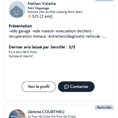
Nathan Vialatte
Petit Depanage
Pamiers (Jeu du Mail-Lestang-Saint-Jean)
5/5
(2 avis)
Présentation
-vide garage -vide maison -evacuation dechets -
recuperation metaux -entretien/diagnostic vehicule -
aide au demenagement -transport granulat -entretien
Dernier avis laissé par Jennifer : 5/5
véhicule -etc
Il y a plus de 6 mois
Sympa et réactif
Voir le profil
Contacter
Particulier
Jérôme COURTHIEU
La Tour-du-Crieu (La Tour-du-Crieu)