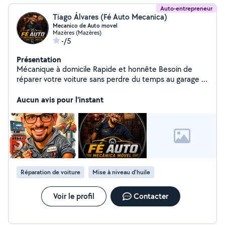
Auto-entrepreneur
Tiago Álvares (Fé Auto Mecanica)
Mecanico de Auto movel
Mazères (Mazères)
-/5
Présentation
Mécanique à domicile Rapide et honnête Besoin de
réparer votre voiture sans perdre du temps au garage ?
Je me déplace chez vous ! Vidange Freins Diagnostic
Petites réparations Prix juste Intervention à domicile
Aucun avis pour l'instant
Contact direct Fé Auto Mécanique Mobile Me
considero um profissional polivalente com muita
facilidade de aprendizado, principalmente em funções
operacionais.
Réparation de voiture
Mise à niveau d'huile
Voir le profil
Contacter