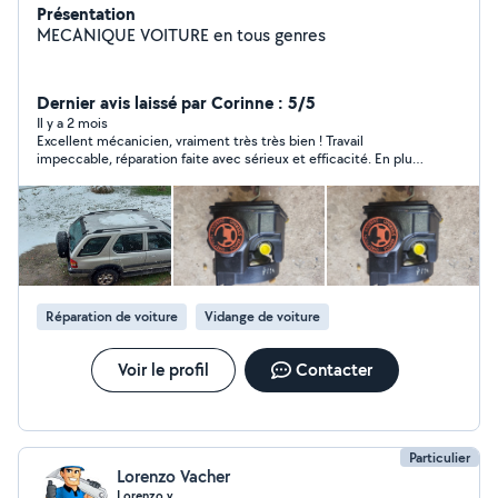
Présentation
MECANIQUE VOITURE en tous genres
Dernier avis laissé par Corinne : 5/5
Il y a 2 mois
Excellent mécanicien, vraiment très très bien ! Travail
impeccable, réparation faite avec sérieux et efficacité. En plus,
les tarifs sont très corrects et transparents, sans mauvaise
surprise. Rare de trouver quelqu’un d’aussi compétent et
honnête. Je recommande à 100 %.
Réparation de voiture
Vidange de voiture
Voir le profil
Contacter
Particulier
Lorenzo Vacher
Lorenzo v