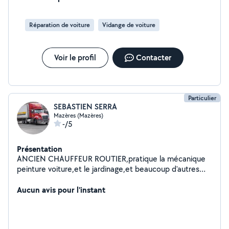
avec rigueur et efficacité, tant sur véhicules légers que
sur interventions techniques complexes. Soucieux de la
Réparation de voiture
Vidange de voiture
qualité du service et de la satisfaction client.
Voir le profil
Contacter
Particulier
SEBASTIEN SERRA
Mazères (Mazères)
-/5
Présentation
ANCIEN CHAUFFEUR ROUTIER,pratique la mécanique
peinture voiture,et le jardinage,et beaucoup d'autres
bricolages,pas de mécanique lourde suite à un accident
de la route(prothèse épaule)
Aucun avis pour l'instant