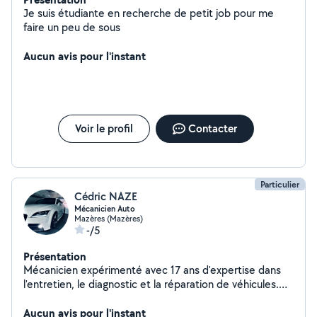
Je suis étudiante en recherche de petit job pour me
faire un peu de sous
Aucun avis pour l'instant
Voir le profil
Contacter
Particulier
Cédric NAZE
Mécanicien Auto
Mazères (Mazères)
-/5
Présentation
Mécanicien expérimenté avec 17 ans d'expertise dans
l'entretien, le diagnostic et la réparation de véhicules.
Solide maîtrise des systèmes moteurs, transmissions,
suspensions et circuits électriques. Habitué à travailler
Aucun avis pour l'instant