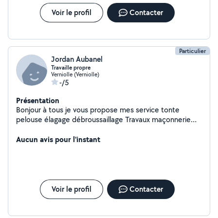
Voir le profil
Contacter
Particulier
Jordan Aubanel
Travaille propre
Verniolle (Verniolle)
-/5
Présentation
Bonjour à tous je vous propose mes service tonte
pelouse élagage débroussaillage Travaux maçonnerie
toiture nettoyage de toit Je touche un peut à tous si je
c'est faire je fait si je c'est pas je fait pas
Aucun avis pour l'instant
Voir le profil
Contacter