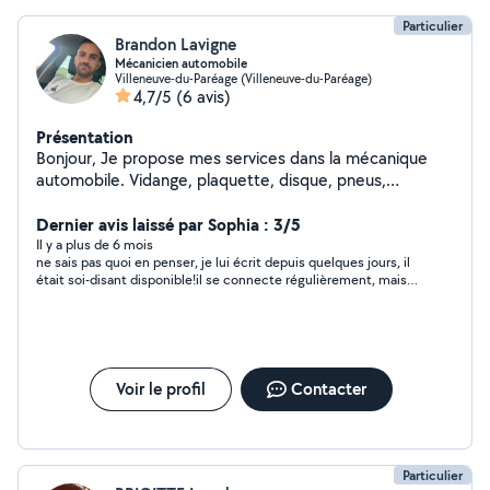
Particulier
Brandon Lavigne
Mécanicien automobile
Villeneuve-du-Paréage (Villeneuve-du-Paréage)
4,7/5
(6 avis)
Présentation
Bonjour, Je propose mes services dans la mécanique
automobile. Vidange, plaquette, disque, pneus,
Embrayage. Distribution. Recherche de panne. N'hésitez
pas a me contacter.
Dernier avis laissé par Sophia : 3/5
Il y a plus de 6 mois
ne sais pas quoi en penser, je lui écrit depuis quelques jours, il
était soi-disant disponible!il se connecte régulièrement, mais
ne regarde même plus mes messages .... alors que j attend une
réponse car c'est de base urgent !pas sympa de laisser
poireauter ?
Voir le profil
Contacter
Particulier