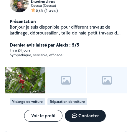
Entretien divers
Coussa (Coussa)
5/5
(1 avis)
Présentation
Bonjour je suis disponible pour différent travaux de
jardinage, débroussailler , taille de haie petit travaux de
bricolage divers entretiens régulier je suis assez
polyvalent n'hésitez pas à me contacter
Dernier avis laissé par Alexis : 5/5
Il y a 24 jours
Sympathique, serviable, efficace !
Vidange de voiture
Réparation de voiture
Voir le profil
Contacter