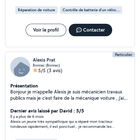
Réparation de voiture
Contrôle de batterie d'un véhicule
Voir le profil
Contacter
Particulier
Alexis Prat
Bonnac (Bonnac)
5/5
(3 avis)
Présentation
Bonjour je m'appelle Alexis je suis mécanicien travaux
publics mais je c'est faire de la mécanique voiture , j'ai
des capacités en paysagiste aussi et bien plus encore si
vous avez besoin d'aide pour un déménagement , vider
Dernier avis laissé par David : 5/5
des gravats Cordialement Alexis
Il y a plus de 6 mois
Alexis un jeune très sympathique qui a réparé mon tracteur
tondeuse rapidement, il est ponctuel... je recommande les
yeux fermés