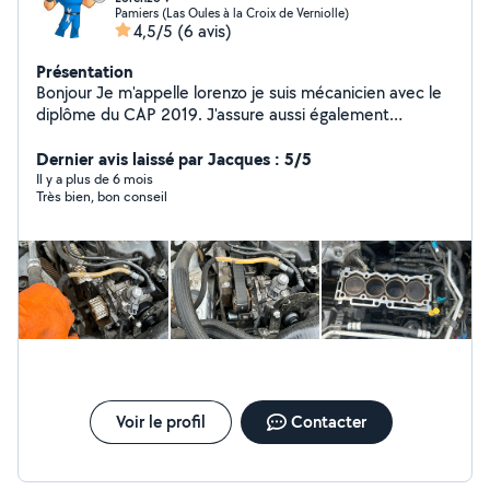
Pamiers (Las Oules à la Croix de Verniolle)
4,5/5
(6 avis)
Présentation
Bonjour Je m'appelle lorenzo je suis mécanicien avec le
diplôme du CAP 2019. J'assure aussi également
l'entretien des jardins et je réalise des travaux de
manutention
Dernier avis laissé par Jacques : 5/5
Il y a plus de 6 mois
Très bien, bon conseil
Voir le profil
Contacter