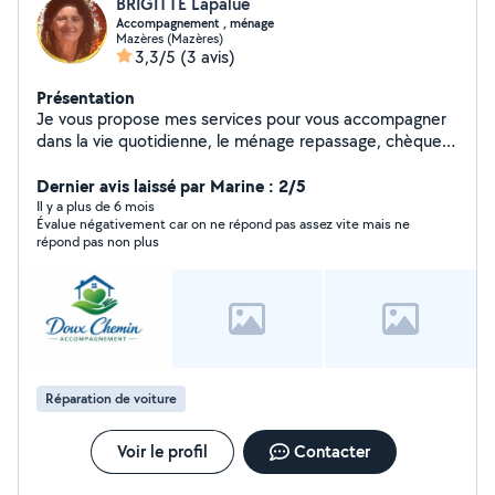
BRIGITTE Lapalue
Accompagnement , ménage
Mazères (Mazères)
3,3/5
(3 avis)
Présentation
Je vous propose mes services pour vous accompagner
dans la vie quotidienne, le ménage repassage, chèque
césu accepté . J'ai un diplôme d'état
d'accompagnement d'éducation sociale. Je peux
Dernier avis laissé par Marine : 2/5
accompagner de l'enfant au personnes âgées ou en
Il y a plus de 6 mois
Évalue négativement car on ne répond pas assez vite mais ne
situation handicap
répond pas non plus
Réparation de voiture
Voir le profil
Contacter