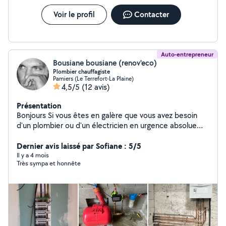
Voir le profil
Contacter
Auto-entrepreneur
Bousiane bousiane (renov'eco)
Plombier chauffagiste
Pamiers (Le Terrefort-La Plaine)
4,5/5
(12 avis)
Présentation
Bonjours Si vous êtes en galère que vous avez besoin
d'un plombier ou d'un électricien en urgence absolue
vous pouvez compter sur moi 30 an d'ancienneté dans
le bâtiment J'ai plusieurs cordes à mon arc et je ne vous
Dernier avis laissé par Sofiane : 5/5
décevrais pas
Il y a 4 mois
Très sympa et honnête