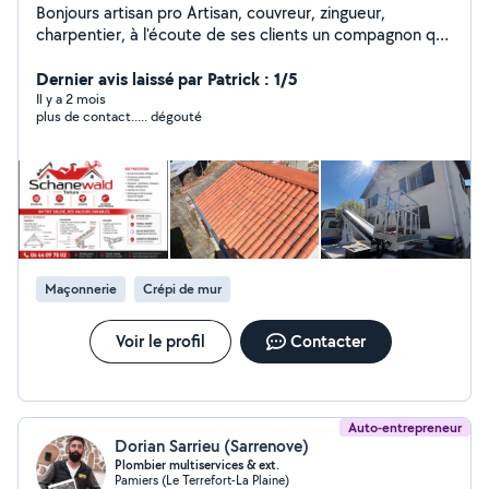
Bonjours artisan pro Artisan, couvreur, zingueur,
charpentier, à l'écoute de ses clients un compagnon qui
vous guide et conseil dans vos travaux. Déplacement
dans toute l'Occitanie Déplacement rapide et efficace.
Dernier avis laissé par Patrick : 1/5
Devis rapidement effectué disponible 24/24 7/7
Il y a 2 mois
plus de contact..... dégouté
N'hésitez pas à me contacter
Maçonnerie
Crépi de mur
Voir le profil
Contacter
Auto-entrepreneur
Dorian Sarrieu (Sarrenove)
Plombier multiservices & ext.
Pamiers (Le Terrefort-La Plaine)