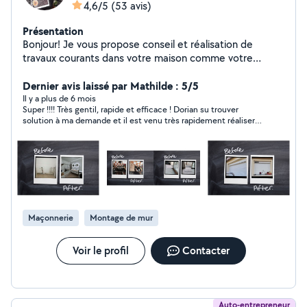
4,6/5
(53 avis)
Présentation
Bonjour! Je vous propose conseil et réalisation de
travaux courants dans votre maison comme votre
extérieur. Prestataire multiservices, un projet créatif
peut aussi voir le jour selon vos envies. Plutôt réactif et
Dernier avis laissé par Mathilde : 5/5
soucieux des urgences, n'hésitez pas à me contacter
Il y a plus de 6 mois
Super !!!! Très gentil, rapide et efficace ! Dorian su trouver
pour étudier votre demande. Avec motivation. Pour
solution à ma demande et il est venu très rapidement réaliser
toute demande en dehors dehors de mon périmètre
les travaux (en moins de 6j entre ma demande et les travaux
d'intervention, veuillez vous rapprocher de la page
faits) Un grand merci pur tout !
facebook SARRENOVE EI SARRENOVE
Maçonnerie
Montage de mur
Voir le profil
Contacter
Auto-entrepreneur