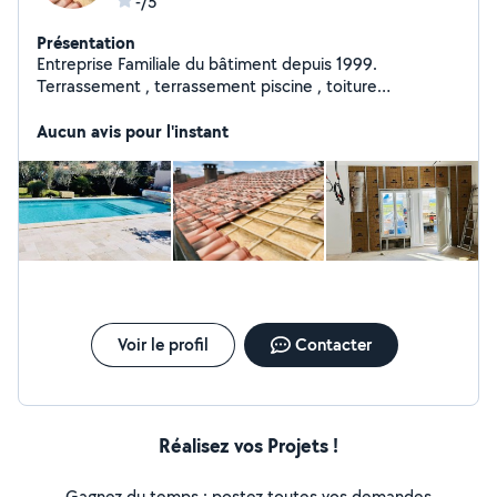
-/5
Présentation
Entreprise Familiale du bâtiment depuis 1999.
Terrassement , terrassement piscine , toiture
Rénovation extérieure et intérieur Clôture Placo plâtre
Peinture Nous vous accompagnons dans vos projets et
Aucun avis pour l'instant
nous serons vous guider vers les meilleurs choix.
Contactez nous , devis gratuit .
Voir le profil
Contacter
Réalisez vos Projets !
Gagnez du temps : postez toutes vos demandes