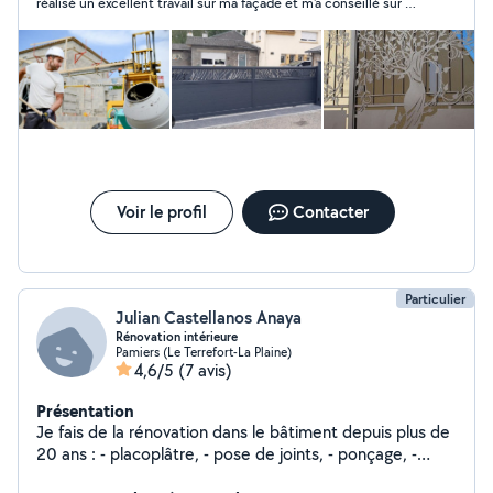
réalisé un excellent travail sur ma façade et m'a conseillé sur un
autre projet. Je recommande !
Voir le profil
Contacter
Particulier
Julian Castellanos Anaya
Rénovation intérieure
Pamiers (Le Terrefort-La Plaine)
4,6/5
(7 avis)
Présentation
Je fais de la rénovation dans le bâtiment depuis plus de
20 ans : - placoplâtre, - pose de joints, - ponçage, -
pose de menuiseries, - rénovation de parquet, -