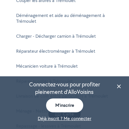
Couper les arbres à Trémoulet
Déménagement et aide au déménagement à
Trémoulet
Charger - Décharger camion à Trémoulet
Réparateur électroménager à Trémoulet
Mécanicien voiture à Trémoulet
Réparer scooter à Trémoulet
Connectez-vous pour profiter
pleinement d'AlloVoisins
Livraison de colis entre particuliers à Trémoulet
M'inscrire
Ménage - Nettoyage à Trémoulet
Carte
Déjà inscrit ? Me connecter
Repassage - lessives à Trémoulet