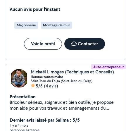
Aucun avis pour l'instant
Maçonnerie
Montage de mur
Voir le profil
Contacter
Auto-entrepreneur
Mickaël Limoges (Techniques et Conseils)
Homme toutes mains
Saint-Jean-du-Falga (Saint-Jean-du-Falga)
5/5
(4 avis)
Présentation
Bricoleur sérieux, soigneux et bien outillé, je propose
mon aide pour vos travaux et aménagements du
quotidien. Fort de plusieurs années d'expérience en
aménagement intérieur, j'interviens pour le montage de
Dernier avis laissé par Salima : 5/5
meubles, l'installation d'éléments toutes pièces,
Il y a 4 mois
personne agréable