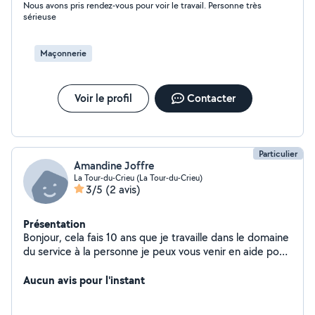
Nous avons pris rendez-vous pour voir le travail. Personne très
sérieuse
Maçonnerie
Voir le profil
Contacter
Particulier
Amandine Joffre
La Tour-du-Crieu (La Tour-du-Crieu)
3/5
(2 avis)
Présentation
Bonjour, cela fais 10 ans que je travaille dans le domaine
du service à la personne je peux vous venir en aide pour
tous ce qui concerne le nettoyage, l'accompagnement
de la personne ...
Aucun avis pour l'instant