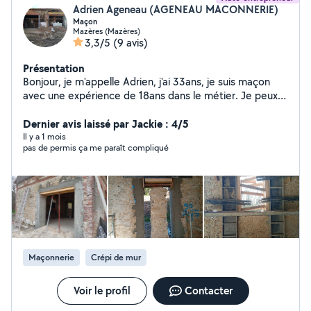
Adrien Ageneau (AGENEAU MACONNERIE)
Maçon
Mazères (Mazères)
3,3/5
(9 avis)
Présentation
Bonjour, je m'appelle Adrien, j'ai 33ans, je suis maçon
avec une expérience de 18ans dans le métier. Je peux
intervenir pour : - tout types de travaux de maçonnerie -
réalisation de terrasse et dallages - réalisation mur de
Dernier avis laissé par Jackie : 4/5
clôture en parpaing, béton - réalisation d'abri de jardin
Il y a 1 mois
pas de permis ça me paraît compliqué
ou agrandissement - création d'ouverture dans murs en
parpaing et pierre - vrd, évacuation - toiture neuve ou
ancienne, remaniement toiture, réparation de fuite, -
faîtage, rives, gouttière,descente de dallle, nettoyage
de toiture. - petite surface d'enduit - seuil de portail -
pose de pavés, etc.. - débroussaillage, tonte de
pelouse - désherbage manuellement - taillage de haie,
évacuation déchets verts - évacuation déchets/ gravats,
Maçonnerie
Crépi de mur
aide transport pour la déchetterie.
Voir le profil
Contacter