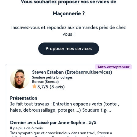
Vous souhaitez proposer vos services de
Maçonnerie ?
Inscrivez-vous et répondez aux demandes près de chez
vous !
Proposer mes services
Auto-entrepreneur
Steven Esteban (Estebanmultiservices)
Soudure petits bricolages
Bonnac (Bonnac)
3,7/5
(3 avis)
Présentation
Je fait tout travaux : Entretien espaces verts (tonte ,
haies, debroussaillage, potager....) Soudure tig-
mig,réalisation portails, verrières.... Manœuvre
Maçonnerie et Bâtiment
Dernier avis laissé par Anne-Sophie : 5/5
Il y a plus de 6 mois
Très sympathique et consciencieux dans son travil, Steven a