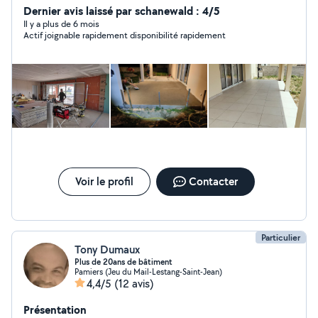
un passionné. Pose de panneaux solaires comprises.
Dernier avis laissé par schanewald : 4/5
Il y a plus de 6 mois
Actif joignable rapidement disponibilité rapidement
Voir le profil
Contacter
Particulier
Tony Dumaux
Plus de 20ans de bâtiment
Pamiers (Jeu du Mail-Lestang-Saint-Jean)
4,4/5
(12 avis)
Présentation