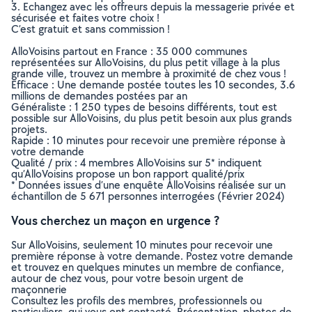
3. Echangez avec les offreurs depuis la messagerie privée et
sécurisée et faites votre choix !
C’est gratuit et sans commission !
AlloVoisins partout en France : 35 000 communes
représentées sur AlloVoisins, du plus petit village à la plus
grande ville, trouvez un membre à proximité de chez vous !
Efficace : Une demande postée toutes les 10 secondes, 3.6
millions de demandes postées par an
Généraliste : 1 250 types de besoins différents, tout est
possible sur AlloVoisins, du plus petit besoin aux plus grands
projets.
Rapide : 10 minutes pour recevoir une première réponse à
votre demande
Qualité / prix : 4 membres AlloVoisins sur 5* indiquent
qu’AlloVoisins propose un bon rapport qualité/prix
* Données issues d’une enquête AlloVoisins réalisée sur un
échantillon de 5 671 personnes interrogées (Février 2024)
Vous cherchez un maçon en urgence ?
Sur AlloVoisins, seulement 10 minutes pour recevoir une
première réponse à votre demande. Postez votre demande
et trouvez en quelques minutes un membre de confiance,
autour de chez vous, pour votre besoin urgent de
maçonnerie
Consultez les profils des membres, professionnels ou
particuliers, qui vous ont contacté. Présentation, photos de