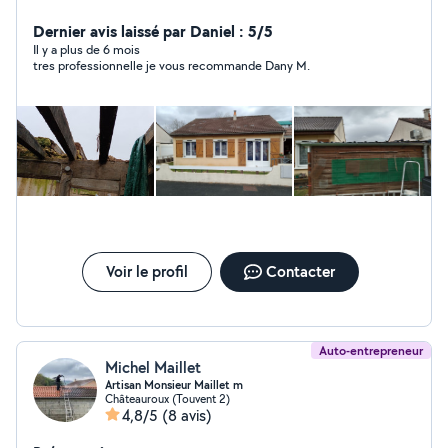
travaux de rénovation maison peinture intérieur
extérieur nettoyage démoussage toiture ravalement de
Dernier avis laissé par Daniel : 5/5
façade pignon peinture toiture également travaux de
Il y a plus de 6 mois
tres professionnelle je vous recommande Dany M.
maçonnerie et pose clôture remplacement de tuiles
(tuile disponible en Rédland) (peut intervenir si besoin
sur espace vert) Si devis accepté travaux dans
l'immédiat
Voir le profil
Contacter
Auto-entrepreneur
Michel Maillet
Artisan Monsieur Maillet m
Châteauroux (Touvent 2)
4,8/5
(8 avis)