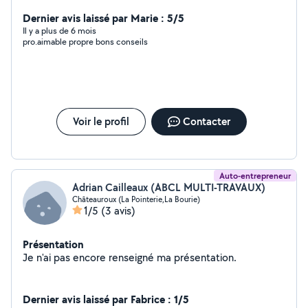
contacter moi si vous avez des travaux intérieurs ou
extérieurs jardins toiture espace vert exetera
Dernier avis laissé par Marie : 5/5
Il y a plus de 6 mois
pro.aimable propre bons conseils
Voir le profil
Contacter
Auto-entrepreneur
Adrian Cailleaux (ABCL MULTI-TRAVAUX)
Châteauroux (La Pointerie,La Bourie)
1/5
(3 avis)
Présentation
Je n'ai pas encore renseigné ma présentation.
Dernier avis laissé par Fabrice : 1/5