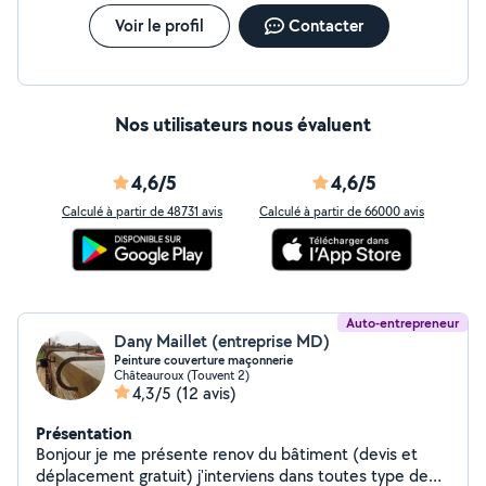
les prestations réalisées dans le cadre du services à la
personne. N'attendez plus, contactez-moi dès
Voir le profil
Contacter
maintenant et confiez-moi vos espaces verts !
Nos utilisateurs nous évaluent
4,6/5
4,6/5
Calculé à partir de 48731 avis
Calculé à partir de 66000 avis
Auto-entrepreneur
Dany Maillet (entreprise MD)
Peinture couverture maçonnerie
Châteauroux (Touvent 2)
4,3/5
(12 avis)
Présentation
Bonjour je me présente renov du bâtiment (devis et
déplacement gratuit) j'interviens dans toutes type de