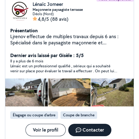
Lénaïc Jomeer
Maçonnerie paysagiste terrasse
Déols (Nord)
4,8/5
(88 avis)
Présentation
Ljrenov effectue de multiples travaux depuis 6 ans :
Spécialisé dans le paysagiste maçonnerie et
terrassement J'effectue tout ce qui est espace vert et
jardin en faisant profiter du crédit d'impot (-50%) sur la
Dernier avis laissé par Gisèle : 5/5
facture mais aussi maçonnerie intérieur extérieur
Il y a plus de 6 mois
Lénaïc est un professionnel qualifié , sérieux qui a souhaité
Nettoyage de sol intérieur extérieur et ramassage de
venir sur place pour évaluer le travail a effectuer . On peut lui
gravats débris ainsi que le terrassement évacuation ,
faire confiance .Et j'ajoute qu'il est fort sympathique . Je le
passage de gaine et pour finir paysagiste terrasse
recommande vivement .Je me permet de communiquer son
clôture muret allée court portail bassin .. Hésitez pas à
N° de téléphone :06 61 75 97 88 . Pour ma part , cela nous a
permis de nous rencontrer facilement.
me contacter si vous avez besoin
Élagage ou coupe d'arbre
Coupe de branche
Voir le profil
Contacter