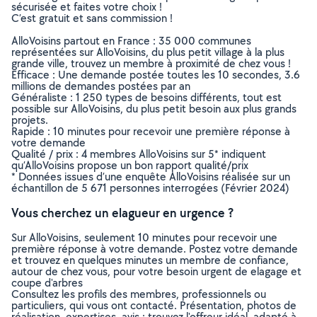
sécurisée et faites votre choix !
C’est gratuit et sans commission !
AlloVoisins partout en France : 35 000 communes
représentées sur AlloVoisins, du plus petit village à la plus
grande ville, trouvez un membre à proximité de chez vous !
Efficace : Une demande postée toutes les 10 secondes, 3.6
millions de demandes postées par an
Généraliste : 1 250 types de besoins différents, tout est
possible sur AlloVoisins, du plus petit besoin aux plus grands
projets.
Rapide : 10 minutes pour recevoir une première réponse à
votre demande
Qualité / prix : 4 membres AlloVoisins sur 5* indiquent
qu’AlloVoisins propose un bon rapport qualité/prix
* Données issues d’une enquête AlloVoisins réalisée sur un
échantillon de 5 671 personnes interrogées (Février 2024)
Vous cherchez un elagueur en urgence ?
Sur AlloVoisins, seulement 10 minutes pour recevoir une
première réponse à votre demande. Postez votre demande
et trouvez en quelques minutes un membre de confiance,
autour de chez vous, pour votre besoin urgent de elagage et
coupe d'arbres
Consultez les profils des membres, professionnels ou
particuliers, qui vous ont contacté. Présentation, photos de
réalisation, expertises, avis : trouvez l'offreur idéal, adapté à