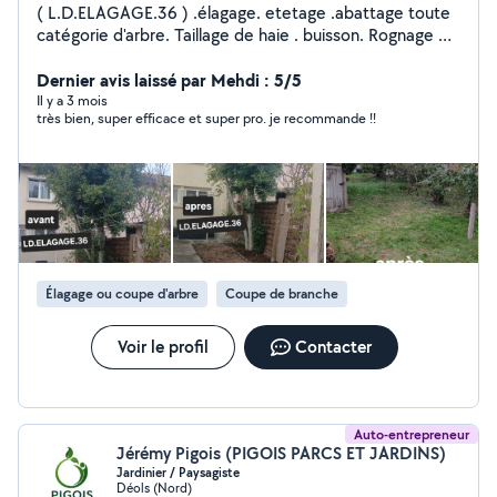
( L.D.ELAGAGE.36 ) .élagage. etetage .abattage toute
catégorie d'arbre. Taillage de haie . buisson. Rognage de
souche. enlèvement des déchets. tronc ect .tonte de
pelouse. Taillage d'arbre fruitier Debroussaillage
Dernier avis laissé par Mehdi : 5/5
...enlèvement de nie chenille processionnaire facilitée
Il y a 3 mois
très bien, super efficace et super pro. je recommande !!
de payement en plusieur fois ((prix Défiant toute
concurrence)) ((déplacements et devis gratuits))
Élagage ou coupe d'arbre
Coupe de branche
Voir le profil
Contacter
Auto-entrepreneur
Jérémy Pigois (PIGOIS PARCS ET JARDINS)
Jardinier / Paysagiste
Déols (Nord)