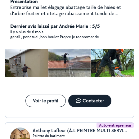
Présentation
Entreprise maillet élagage abattage taille de haies et
d'arbre fruitier et etetage rabaissement tonde de
pelouse évacuation des déchets intervention sur arbres
dangereux enlèvement de chenille processionnaire
Dernier avis laissé par Andrée Marie : 5/5
traitement antimites toiture couverture traitement anti
Il y a plus de 6 mois
gentil , ponctuel ,bon boulot Propre je recommande
mousse traitement de charpente netoyage haute
pression pignon Dale muret enlèvement de gravats des
espaces vert
Voir le profil
Contacter
Auto-entrepreneur
Anthony Lafleur (A.L PEINTRE MULTI SERVICE)
Peintre du bâtiment