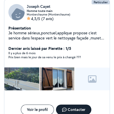
Particulier
Joseph Cayet
Homme toute main
Montierchaume (Montierchaume)
4,3/5
(7 avis)
Présentation
Je homme sérieux,ponctuel,applique propose c'est
service dans l'espace vert le nettoyage façade ,muret
pignon toiture peinture intérieur ,extérieur pour plus
d'info n'hésitez pas à me contacter je suis très manuelle
Dernier avis laissé par Pierette : 1/5
aussi merci à vous pour votre confiance
Il y a plus de 6 mois
Prix bien mais le jour de sa venu le prix à changé ???
Voir le profil
Contacter