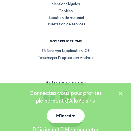
Mentions légales
Cookies
Location de matériel
Prestation de services
NOS APPLICATIONS
Télécharger l’application iOS
Télécharger l’application Android
Retrouvez-nous :
Connectez-vous pour profiter
pleinement d'AlloVoisins
M'inscrire
Version 25.5.3
Carte
Déjà inscrit ? Me connecter