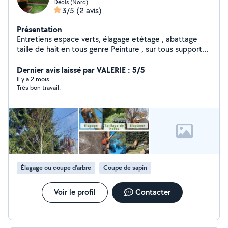
Déols (Nord)
3/5
(2 avis)
Présentation
Entretiens espace verts, élagage etétage , abattage
taille de hait en tous genre Peinture , sur tous support
intérieur/extérieur ,remise en peinture sur toiture (tuile
ardoise ) Renovation, de toiture et charpente
Dernier avis laissé par VALERIE : 5/5
Nettoyage, toiture façade muret dallage piscine
Il y a 2 mois
Très bon travail.
Débarrasse, cave greniers usine garage engarre Devis et
Dépassements gratuit Nésitez pas à me contactez pour
plus de renseignements
Élagage ou coupe d'arbre
Coupe de sapin
Voir le profil
Contacter