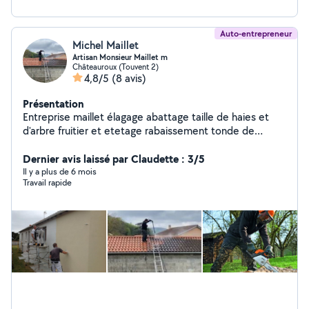
Auto-entrepreneur
Michel Maillet
Artisan Monsieur Maillet m
Châteauroux (Touvent 2)
4,8/5
(8 avis)
Présentation
Entreprise maillet élagage abattage taille de haies et
d'arbre fruitier et etetage rabaissement tonde de
pelouse évacuation des déchets intervention sur arbres
dangereux enlèvement de chenille processionnaire
Dernier avis laissé par Claudette : 3/5
traitement antimites toiture couverture traitement anti
Il y a plus de 6 mois
Travail rapide
mousse traitement de charpente netoyage haute
pression pignon Dale muret enlèvement de gravats des
espaces vert