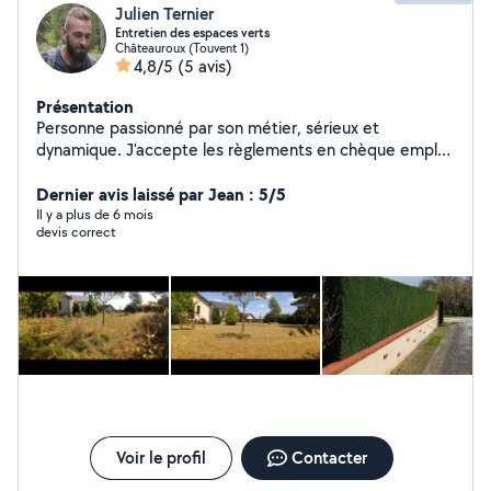
Julien Ternier
Entretien des espaces verts
Châteauroux (Touvent 1)
4,8/5
(5 avis)
Présentation
Personne passionné par son métier, sérieux et
dynamique. J'accepte les règlements en chèque emploi
service ce qui vous permet d'avoir 50% en crédit
d'impôts.
Dernier avis laissé par Jean : 5/5
Il y a plus de 6 mois
devis correct
Voir le profil
Contacter