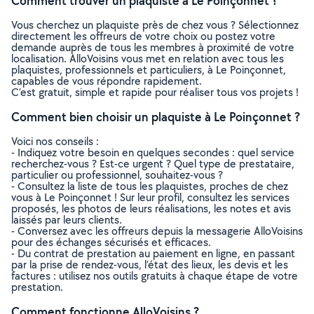
Comment trouver un plaquiste à Le Poinçonnet ?
Vous cherchez un plaquiste près de chez vous ? Sélectionnez
directement les offreurs de votre choix ou postez votre
demande auprès de tous les membres à proximité de votre
localisation. AlloVoisins vous met en relation avec tous les
plaquistes, professionnels et particuliers, à Le Poinçonnet,
capables de vous répondre rapidement.
C’est gratuit, simple et rapide pour réaliser tous vos projets !
Comment bien choisir un plaquiste à Le Poinçonnet ?
Voici nos conseils :
- Indiquez votre besoin en quelques secondes : quel service
recherchez-vous ? Est-ce urgent ? Quel type de prestataire,
particulier ou professionnel, souhaitez-vous ?
- Consultez la liste de tous les plaquistes, proches de chez
vous à Le Poinçonnet ! Sur leur profil, consultez les services
proposés, les photos de leurs réalisations, les notes et avis
laissés par leurs clients.
- Conversez avec les offreurs depuis la messagerie AlloVoisins
pour des échanges sécurisés et efficaces.
- Du contrat de prestation au paiement en ligne, en passant
par la prise de rendez-vous, l’état des lieux, les devis et les
factures : utilisez nos outils gratuits à chaque étape de votre
prestation.
Comment fonctionne AlloVoisins ?