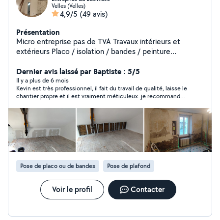
Velles (Velles)
4,9/5
(49 avis)
Présentation
Micro entreprise pas de TVA Travaux intérieurs et
extérieurs Placo / isolation / bandes / peinture
Revêtement mural et sols Titulaire du permis C et CE
CASES mini-pelle Je sais lire des DICT et plan de réseau
Dernier avis laissé par Baptiste : 5/5
Vous louez je fait fait les travaux de terrassement Tarif
Il y a plus de 6 mois
Kevin est très professionnel, il fait du travail de qualité, laisse le
sur devis Je suis ponctuelle, rigoureux et méticuleux.
chantier propre et il est vraiment méticuleux. je recommande
particulièrement Kevin pour tous travaux !
Pose de placo ou de bandes
Pose de plafond
Voir le profil
Contacter