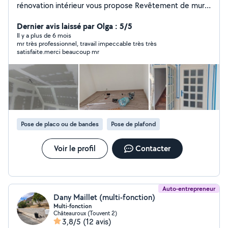
rénovation intérieur vous propose Revêtement de mur
Peinture Toile de verre Papier peint Boiseries...
Revêtement de sol Parquet Lino Carrelage Placo
Dernier avis laissé par Olga : 5/5
Isolation Cloisons Bandes Ratissage
Il y a plus de 6 mois
mr très professionnel, travail impeccable très très
satisfaite.merci beaucoup mr
Pose de placo ou de bandes
Pose de plafond
Voir le profil
Contacter
Auto-entrepreneur
Dany Maillet (multi-fonction)
Multi-fonction
Châteauroux (Touvent 2)
3,8/5
(12 avis)