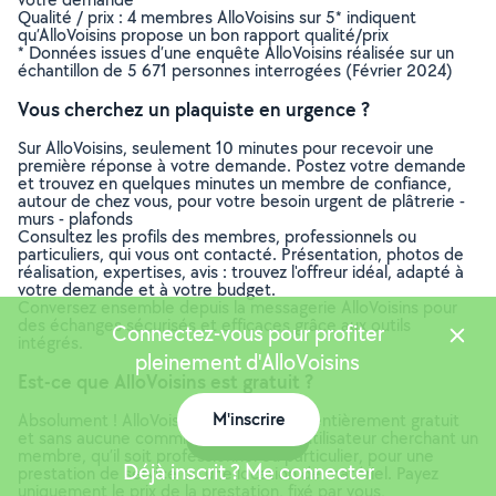
Qualité / prix : 4 membres AlloVoisins sur 5* indiquent
qu’AlloVoisins propose un bon rapport qualité/prix
* Données issues d’une enquête AlloVoisins réalisée sur un
échantillon de 5 671 personnes interrogées (Février 2024)
Vous cherchez un plaquiste en urgence ?
Sur AlloVoisins, seulement 10 minutes pour recevoir une
première réponse à votre demande. Postez votre demande
et trouvez en quelques minutes un membre de confiance,
autour de chez vous, pour votre besoin urgent de plâtrerie -
murs - plafonds
Consultez les profils des membres, professionnels ou
particuliers, qui vous ont contacté. Présentation, photos de
réalisation, expertises, avis : trouvez l'offreur idéal, adapté à
votre demande et à votre budget.
Conversez ensemble depuis la messagerie AlloVoisins pour
des échanges sécurisés et efficaces grâce aux outils
Connectez-vous pour profiter
intégrés.
pleinement d'AlloVoisins
Est-ce que AlloVoisins est gratuit ?
M'inscrire
Absolument ! AlloVoisins est un service entièrement gratuit
et sans aucune commission pour tout utilisateur cherchant un
Carte
membre, qu’il soit professionnel ou particulier, pour une
Déjà inscrit ? Me connecter
prestation de service ou une location de matériel. Payez
uniquement le prix de la prestation, fixé par vous,