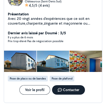
Châteauroux (Saint-Denis Sud)
4,5/5
(4 avis)
Présentation
Avec 20 vingt années d'expériences que ce soit en
couverture,charpente,zinguerie et maçonnerie ou
peinture vos travaux sont réalisés avec sérieux
dynamisme et professionalisme Je ne travaille qu'avec
Dernier avis laissé par Doumé : 3/5
des produits de qualité que se soit pour la peinture
Il y a plus de 6 mois
Prix trop élevé Pas de négociation possible
(seigneurie Gauthier,) Pour la Couverture (lariviere,point
p) Et pour la Zinguerie (VM zinc)
Pose de placo ou de bandes
Pose de plafond
Voir le profil
Contacter