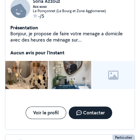
Soria Azzouz
Azs soso
Le Poinçonnet (Le Bourg et Zone Agglomeree)
-/5
Présentation
Bonjour, je propose de faire votre menage a domicile
avec des heures de ménage sur
appartement,maisons,domaine ainsi que le nettoyage
industriel Locaux bureaux ect.En fait, je suis disponible
Aucun avis pour l'instant
dès aujourd'hui du lundi au dimanche J'accepte d'ailleurs,
les chèques emploi service .Je suis sérieuse dans mon
travail organisée dynamique et rigoureuse , discrète et
souriante.merci
Voir le profil
Contacter
Particulier