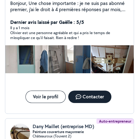
Bonjour, Une chose importante : je ne suis pas abonné
premier, j'ai le droit à 4 premières réponses par mois,
après, c'est bloqué. Pour janvier il ne me reste 2
réponses possibles. Ne m'en voulez pas, si
Dernier avis laissé par Gaëlle : 5/5
malheureusement, je ne peux répondre à votre
Il y a 1 mois
Olivier est une personne agréable et qui a pris le temps de
demande privée. Je peux vous aider dans de nombreux
m'expliquer ce qu'il faisait. Rien à redire !
domaines : Électricité, Plomberie, petits travaux de
peinture, décoration, menuiserie, placo-plâtre. Entretien
et dépannage : Vélo, trottinette, matériel de jardinage
(tondeuse, taille-haie, tronçonneuse...) Mécanique auto
(vidange, freins, ampoules, accessoires défectueux..)
Montage meuble en kit, Dépannage Électroménager
(LL, LV, Aspirateur, four, robot, cafetière...) Matériel
électronique divers (PC, Imprimante, Radio, lecteur CD)
Informatique (installation système,
exploitation/DD/RAM, nettoyage DD, clonage disque...)
Voir le profil
Contacter
Mon credo : ne pas jeter ce qui peut être réparé
Auto-entrepreneur
Dany Maillet (entreprise MD)
Peinture couverture maçonnerie
Châteauroux (Touvent 2)