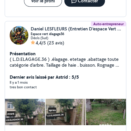
a nous contacter pour échanger sur votre projet ou pour
Voir le profil
Contacter
une intervention rapide.
Auto-entrepreneur
Daniel LESFLEURS (Entretien D'espace Vert Élagage)
Espace vert élagage36
Déols (Sud)
4,4/5
(23 avis)
Présentation
( L.D.ELAGAGE.36 ) .élagage. etetage .abattage toute
catégorie d'arbre. Taillage de haie . buisson. Rognage de
souche. enlèvement des déchets. tronc ect .tonte de
pelouse. Taillage d'arbre fruitier Debroussaillage
Dernier avis laissé par Astrid : 5/5
...enlèvement de nie chenille processionnaire facilitée
Il y a 1 mois
tres bon contact
de payement en plusieur fois ((prix Défiant toute
concurrence)) ((déplacements et devis gratuits))