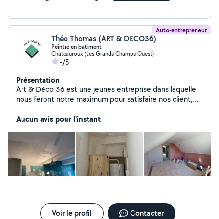
Auto-entrepreneur
Théo Thomas (ART & DECO36)
Peintre en batiment
Châteauroux (Les Grands Champs Ouest)
-/5
Présentation
Art & Déco 36 est une jeunes entreprise dans laquelle
nous feront notre maximum pour satisfaire nos client,
De la peinture sur tout supports, du Placo, des bandes
de l'enduisage, du papier peint, du sols au plafond
Aucun avis pour l'instant
intérieur et extérieur Le devis et déplacement est
complètement gratuit ART & Déco36
Voir le profil
Contacter