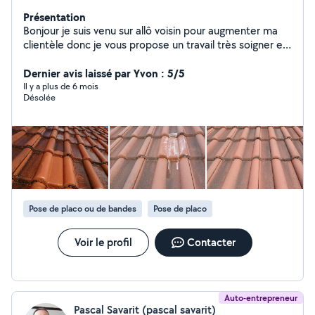
Présentation
Bonjour je suis venu sur allô voisin pour augmenter ma
clientèle donc je vous propose un travail très soigner et
respecter au moindre détail faites moi part de vos
travaux et je vous assure que vous ne regretterez pas
Dernier avis laissé par Yvon : 5/5
votre choix je vous assure que mon travail cera très bien
Il y a plus de 6 mois
Désolée
fait et réalisé entant et en heure travaux avec ou sans
fourniture mon numéro de téléphone et sur mon profil
merci de bien vouloir me contacter directement
cordialement monsieur dany en vous souhaitant une
excellente et agréable journée
Pose de placo ou de bandes
Pose de placo
Voir le profil
Contacter
Auto-entrepreneur
Pascal Savarit (pascal savarit)