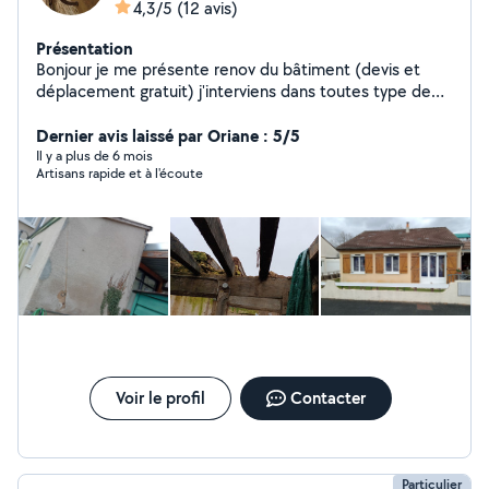
4,3/5
(12 avis)
Présentation
Bonjour je me présente renov du bâtiment (devis et
déplacement gratuit) j'interviens dans toutes type de
travaux de rénovation maison peinture intérieur
extérieur nettoyage démoussage toiture ravalement de
Dernier avis laissé par Oriane : 5/5
façade pignon peinture toiture également travaux de
Il y a plus de 6 mois
Artisans rapide et à l'écoute
maçonnerie et pose clôture remplacement de tuiles
(tuile disponible en Rédland) (peut intervenir si besoin
sur espace vert) Si devis accepté travaux dans
l'immédiat
Voir le profil
Contacter
Particulier