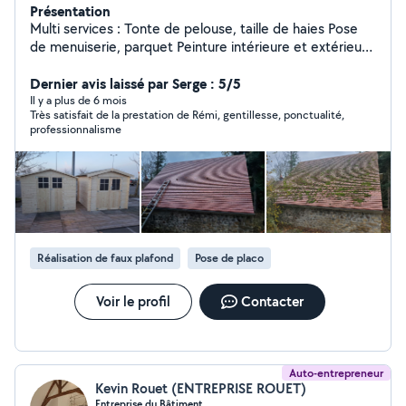
Présentation
Multi services : Tonte de pelouse, taille de haies Pose
de menuiserie, parquet Peinture intérieure et extérieure
Montage de cuisine, de meubles Carrelage Pose de
placo, enduit, bandes N'hésitez pas à m'appeler pour
Dernier avis laissé par Serge : 5/5
plus de renseignements. Société déclaré ''services à la
Il y a plus de 6 mois
Très satisfait de la prestation de Rémi, gentillesse, ponctualité,
personne'' donnant droit à 50% de crédit d'impôts
professionnalisme
Travaux de bricolage et de jardinage
Réalisation de faux plafond
Pose de placo
Voir le profil
Contacter
Auto-entrepreneur
Kevin Rouet (ENTREPRISE ROUET)
Entreprise du Bâtiment