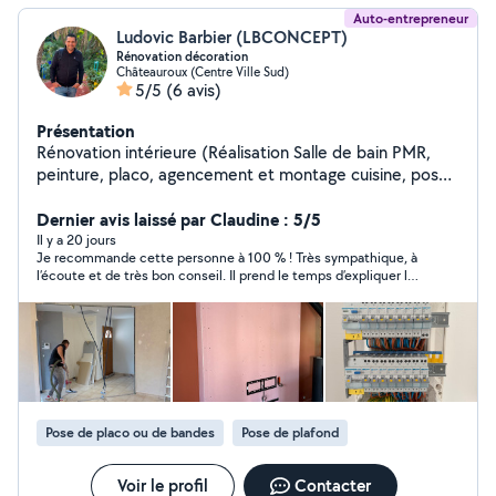
Auto-entrepreneur
Ludovic Barbier (LBCONCEPT)
Rénovation décoration
Châteauroux (Centre Ville Sud)
5/5
(6 avis)
Présentation
Rénovation intérieure (Réalisation Salle de bain PMR,
peinture, placo, agencement et montage cuisine, pose
papier peint)et décoration intérieur et création piscine
basse consommation et SPA
Dernier avis laissé par Claudine : 5/5
Il y a 20 jours
Je recommande cette personne à 100 % ! Très sympathique, à
l’écoute et de très bon conseil. Il prend le temps d’expliquer les
choses et travaille avec beaucoup de sérieux et de patience.
Je suis vraiment très satisfaite de son travail et de son
professionnalisme. En plus, sa femme est une ancienne
professeure que je connais, et tous les deux sont d’une grande
gentillesse. Je n’hésiterai pas à faire appel à lui pour mes
prochains travaux. Merci encore pour votre aide et votre
excellent travail !
Pose de placo ou de bandes
Pose de plafond
Voir le profil
Contacter