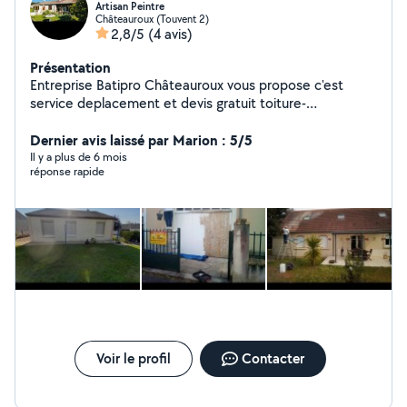
Artisan Peintre
Châteauroux (Touvent 2)
2,8/5
(4 avis)
Présentation
Entreprise Batipro Châteauroux vous propose c'est
service deplacement et devis gratuit toiture-
couverture-interieure- extérieur-pignion-façade-
terassement-maçonnerie-peinture-tapisserie-carrérages
Dernier avis laissé par Marion : 5/5
ect...
Il y a plus de 6 mois
réponse rapide
Voir le profil
Contacter