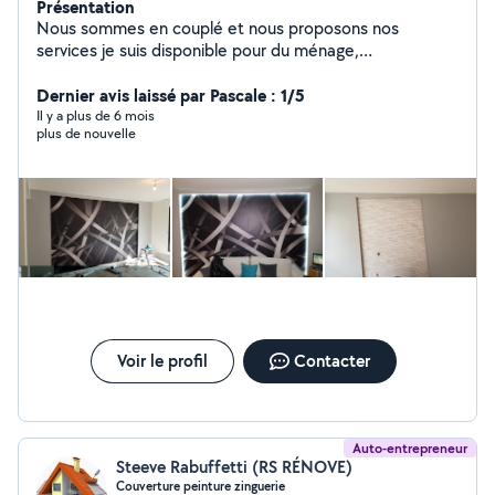
Présentation
Nous sommes en couplé et nous proposons nos
services je suis disponible pour du ménage,
repassage,garde d'enfants ou aide à la personne autour
de chez moi . J'aime bien tous ce qui brille et quand je
Dernier avis laissé par Pascale : 1/5
travaille je le fait à fond et bien,je suis organisée et
Il y a plus de 6 mois
plus de nouvelle
sérieuse Merci de faire appel à mes services Je vous
propose mon aide pour tout travail de bâtiment et de
jardinage 15 ans d'expérience dans la domaine du
bâtiment
Voir le profil
Contacter
Auto-entrepreneur
Steeve Rabuffetti (RS RÉNOVE)
Couverture peinture zinguerie