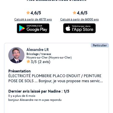
4,6/5
4,6/5
Calculé à partir de 48731 avis
Calculé à partir de 66000 avis
Particulier
Alexandre LR
Bricolage / travaux
Noyers-sur-Cher (Noyers-sur-Cher)
3/5
(2 avis)
Présentation
ÉLECTRICITÉ PLOMBERIE PLACO ENDUIT / PEINTURE
POSE DE SOLS ... Bonjour, je vous propose mes services
pour l'ensemble de vos travaux en neuf ou rénovation,
ou petits bricolage. Je suis diplômé en électricité et
Dernier avis laissé par Nadine : 1/5
plaquiste, je peux intervenir sur tout vos travaux hors
Il y a plus de 6 mois
bonjour Alexandre ne m a pas repondu
gros œuvre (je vous le déconseille si pas un
professionnel assuré). Nombreuses références j'ai déjà
rénové plusieurs maisons intégrales. Mon trait de