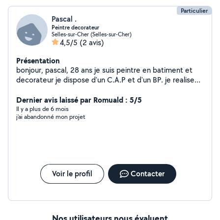
Particulier
Pascal .
Peintre decorateur
Selles-sur-Cher (Selles-sur-Cher)
4,5/5
(2 avis)
Présentation
bonjour, pascal, 28 ans je suis peintre en batiment et
decorateur je dispose d'un C.A.P et d'un BP. je realise
tous travaux de peintures et de decorations interieur ,
exterieur et carroserie peinture sur meuble mais aussi
Dernier avis laissé par Romuald : 5/5
placo et ravalement de façade
Il y a plus de 6 mois
j'ai abandonné mon projet
Voir le profil
Contacter
Nos utilisateurs nous évaluent