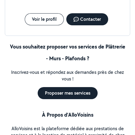
caractère : perfectionniste ! Je précise cela car vous
trouverez des personnes travaillant très rapidement
sans finaliser les finitions, cela n'est pas mon cas. C'est
Voir le profil
Contacter
pourquoi je vous proposerai toujours un prix au for fait
et non à l'heure.
Vous souhaitez proposer vos services de Plâtrerie
- Murs - Plafonds ?
Inscrivez-vous et répondez aux demandes près de chez
vous !
Proposer mes services
À Propos d’AlloVoisins
AlloVoisins est la plateforme dédiée aux prestations de