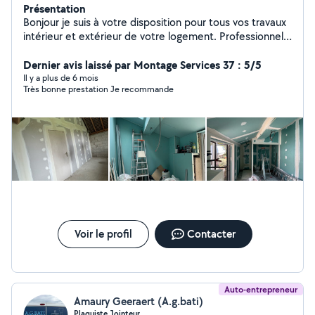
Présentation
Bonjour je suis à votre disposition pour tous vos travaux
intérieur et extérieur de votre logement. Professionnel
et à l'écoute, je travaille minutieusement et
proprement. N'hésitez pas à me contacter.
Dernier avis laissé par Montage Services 37 : 5/5
Cordialement. Jo services .
Il y a plus de 6 mois
Très bonne prestation Je recommande
Voir le profil
Contacter
Auto-entrepreneur
Amaury Geeraert (A.g.bati)
Plaquiste Jointeur