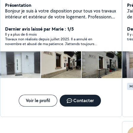
Présentation
Pr
Bonjour je suis à votre disposition pour tous vos travaux
J'a
intérieur et extérieur de votre logement. Professionnel
de 
et à l'écoute, je travaille minutieusement et
se
proprement. N'hésitez pas à me contacter.
Dernier avis laissé par Marie : 1/5
pe
De
Cordialement. Jo services .
co
Il y a plus de 6 mois
Il y
Travaux non réalisés depuis juillet 2025. Il a annulé en
trè
novembre et abusé de ma patience. J'attends toujours
l'acompte versé, toujours rien à ce jour. Je vais entamer des
démarches. Difficile de faire confiance aujourd'hui surtout
après une expérience malhonnête.
M
Voir le profil
Contacter