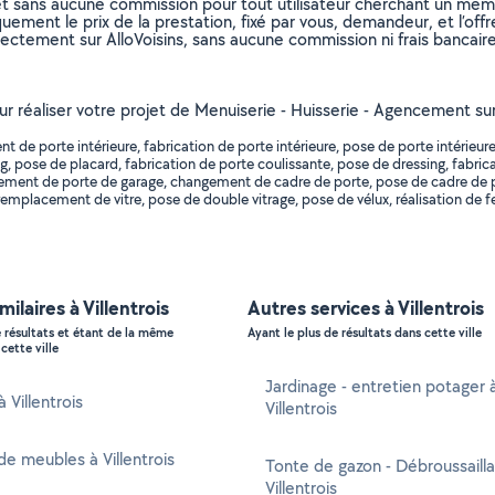
et sans aucune commission pour tout utilisateur cherchant un membre
uement le prix de la prestation, fixé par vous, demandeur, et l’offr
rectement sur AlloVoisins, sans aucune commission ni frais bancaire
ur réaliser votre projet de Menuiserie - Huisserie - Agencement sur 
e porte intérieure, fabrication de porte intérieure, pose de porte intérieure
g, pose de placard, fabrication de porte coulissante, pose de dressing, fabric
cement de porte de garage, changement de cadre de porte, pose de cadre de
remplacement de vitre, pose de double vitrage, pose de vélux, réalisation de f
milaires à Villentrois
Autres services à Villentrois
e résultats et étant de la même
Ayant le plus de résultats dans cette ville
cette ville
Jardinage - entretien potager 
à Villentrois
Villentrois
e meubles à Villentrois
Tonte de gazon - Débroussaill
Villentrois