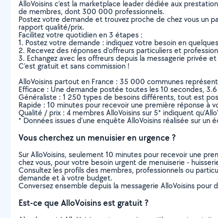
AlloVoisins c’est la marketplace leader dédiée aux prestatio
de membres, dont 300 000 professionnels.
Postez votre demande et trouvez proche de chez vous un parti
rapport qualité/prix.
Facilitez votre quotidien en 3 étapes :
1. Postez votre demande : indiquez votre besoin en quelque
2. Recevez des réponses d’offreurs particuliers et professio
3. Echangez avec les offreurs depuis la messagerie privée et 
C’est gratuit et sans commission !
AlloVoisins partout en France : 35 000 communes représentées 
Efficace : Une demande postée toutes les 10 secondes, 3.6
Généraliste : 1 250 types de besoins différents, tout est poss
Rapide : 10 minutes pour recevoir une première réponse à 
Qualité / prix : 4 membres AlloVoisins sur 5* indiquent qu’All
* Données issues d’une enquête AlloVoisins réalisée sur un é
Vous cherchez un menuisier en urgence ?
Sur AlloVoisins, seulement 10 minutes pour recevoir une p
chez vous, pour votre besoin urgent de menuiserie - huisser
Consultez les profils des membres, professionnels ou particuli
demande et à votre budget.
Conversez ensemble depuis la messagerie AlloVoisins pour de
Est-ce que AlloVoisins est gratuit ?