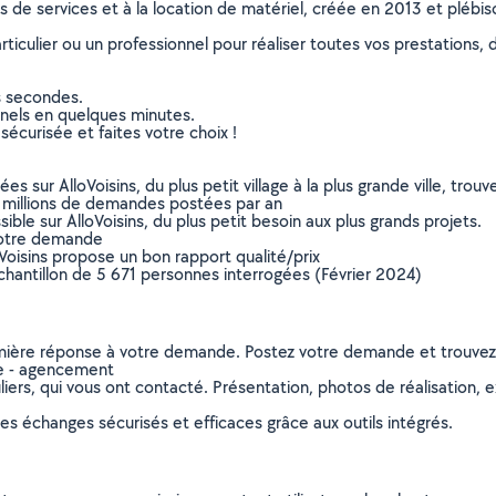
ns de services et à la location de matériel, créée en 2013 et plébi
culier ou un professionnel pour réaliser toutes vos prestations, d
s secondes.
nnels en quelques minutes.
sécurisée et faites votre choix !
sur AlloVoisins, du plus petit village à la plus grande ville, tro
 millions de demandes postées par an
ible sur AlloVoisins, du plus petit besoin aux plus grands projets.
votre demande
oVoisins propose un bon rapport qualité/prix
chantillon de 5 671 personnes interrogées (Février 2024)
remière réponse à votre demande. Postez votre demande et trouve
ie - agencement
ers, qui vous ont contacté. Présentation, photos de réalisation, exp
s échanges sécurisés et efficaces grâce aux outils intégrés.