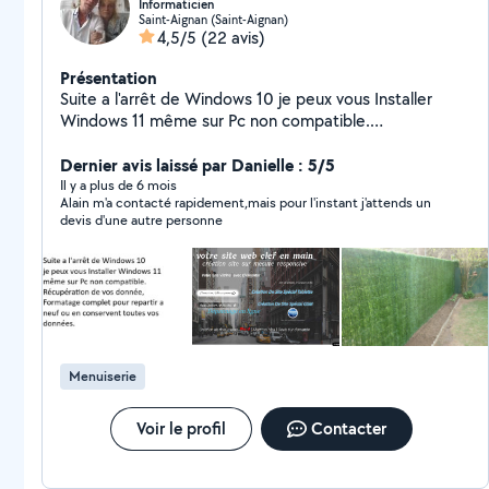
Informaticien
Saint-Aignan (Saint-Aignan)
4,5/5
(22 avis)
Présentation
Suite a l'arrêt de Windows 10 je peux vous Installer
Windows 11 même sur Pc non compatible.
Récupération de vos donnée, Formatage complet pour
repartir a neuf ou en conservent toutes vos données.
Dernier avis laissé par Danielle : 5/5
Changement de disque Dur et Ménoire si besoin. -
Il y a plus de 6 mois
Alain m'a contacté rapidement,mais pour l'instant j'attends un
Maîtrises: Excel, Word, HTML, PHP, SQL, WordPress
devis d'une autre personne
Serveur, Création de Site Web documents et Word,
Excel ( Macro et Vba ). Le Bricolage, (électricité,
Plomberie, Peinture, Bois), La décoration
Menuiserie
Voir le profil
Contacter