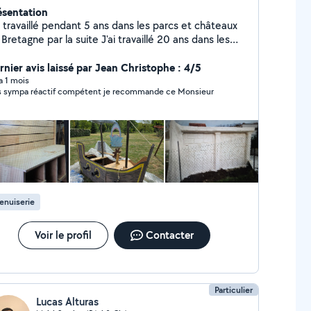
ésentation
i travaillé pendant 5 ans dans les parcs et châteaux
Bretagne par la suite J'ai travaillé 20 ans dans les
rvices techniques de 2 parcs animaliers m'ayant
rmis d'acquérir une solide expérience sur divers
rnier avis laissé par Jean Christophe : 4/5
rps de métiers du bâtiment
 a 1 mois
s sympa réactif compétent je recommande ce Monsieur
enuiserie
Voir le profil
Contacter
Particulier
Lucas Alturas