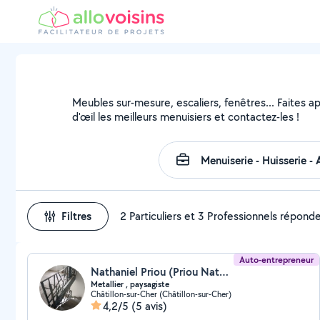
Meubles sur-mesure, escaliers, fenêtres... Faites a
d'œil les meilleurs menuisiers et contactez-les !
Filtres
2 Particuliers et 3 Professionnels répond
Auto-entrepreneur
Nathaniel Priou (Priou Nathaniel)
Metallier , paysagiste
Châtillon-sur-Cher (Châtillon-sur-Cher)
4,2/5
(5 avis)