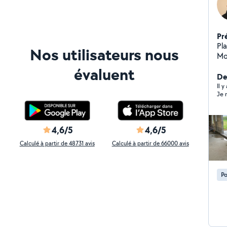
Pr
Pla
Nos utilisateurs nous
Mot
Te
évaluent
Der
Il 
Je 
4,6/5
4,6/5
Calculé à partir de 48731 avis
Calculé à partir de 66000 avis
Po