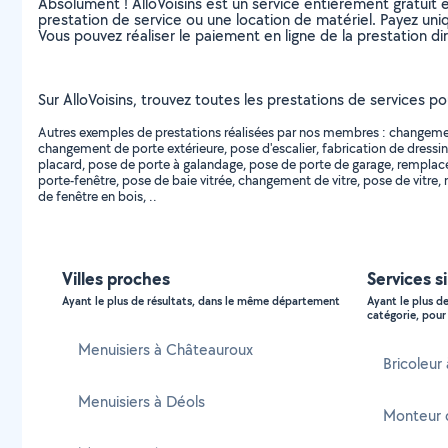
Absolument ! AlloVoisins est un service entièrement gratuit 
prestation de service ou une location de matériel. Payez uniq
Vous pouvez réaliser le paiement en ligne de la prestation di
Sur AlloVoisins, trouvez toutes les prestations de services po
Autres exemples de prestations réalisées par nos membres : changement d
changement de porte extérieure, pose d'escalier, fabrication de dressin
placard, pose de porte à galandage, pose de porte de garage, rempla
porte-fenêtre, pose de baie vitrée, changement de vitre, pose de vitre, 
de fenêtre en bois, ..
Villes proches
Services si
Ayant le plus de résultats, dans le même département
Ayant le plus d
catégorie, pour 
Menuisiers à Châteauroux
Bricoleur 
Menuisiers à Déols
Monteur d