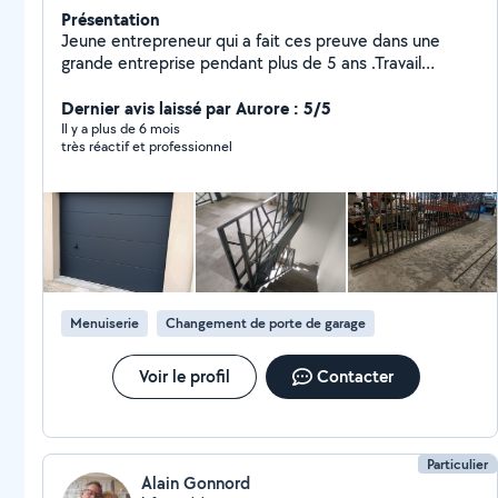
Présentation
Jeune entrepreneur qui a fait ces preuve dans une
grande entreprise pendant plus de 5 ans .Travail
toujours propres et soigné , Très important toujours le
sourire
Dernier avis laissé par Aurore : 5/5
Il y a plus de 6 mois
très réactif et professionnel
Menuiserie
Changement de porte de garage
Voir le profil
Contacter
Particulier
Alain Gonnord