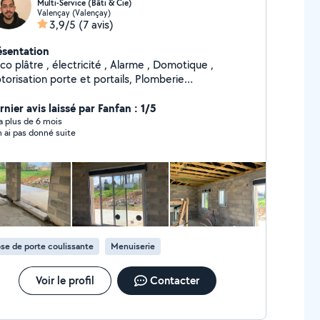
Multi-Service (Bâti & Cie)
Valençay (Valençay)
3,9/5
(7 avis)
ésentation
co plâtre , électricité , Alarme , Domotique ,
orisation porte et portails, Plomberie
rrassement, VRD
nier avis laissé par Fanfan : 1/5
y a plus de 6 mois
n ai pas donné suite
se de porte coulissante
Menuiserie
Voir le profil
Contacter