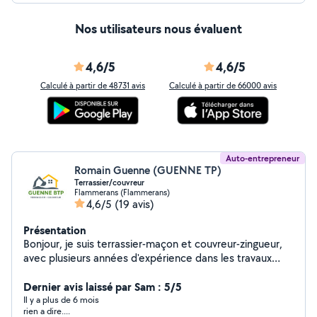
Nos utilisateurs nous évaluent
4,6/5
4,6/5
Calculé à partir de 48731 avis
Calculé à partir de 66000 avis
Auto-entrepreneur
Romain Guenne (GUENNE TP)
Terrassier/couvreur
Flammerans (Flammerans)
4,6/5
(19 avis)
Présentation
Bonjour, je suis terrassier-maçon et couvreur-zingueur,
avec plusieurs années d'expérience dans les travaux
publics et le bâtiment. Je réalise vos projets de
terrassement, maçonnerie, couverture, zinguerie et
Dernier avis laissé par Sam : 5/5
petits travaux extérieurs avec soin et sérieux.
Il y a plus de 6 mois
rien a dire....