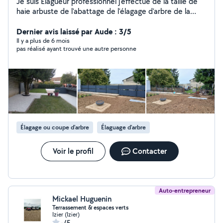
Je suis Elagueur professionnel j'effectue de la taille de
haie arbuste de l'abattage de l'élagage d'arbre de la
taille d'arbres fruitiers j'effectue les travaux
d'aménagement de jardin et je fais aussi de la
Dernier avis laissé par Aude : 3/5
maçonnerie pose de clôture je fais ce métier depuis
Il y a plus de 6 mois
pas réalisé ayant trouvé une autre personne
plus de 15 ans travail sérieux et soigné
Élagage ou coupe d'arbre
Élaguage d'arbre
Voir le profil
Contacter
Auto-entrepreneur
Mickael Huguenin
Terrassement & espaces verts
Izier (Izier)
-/5