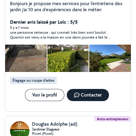
Bonjours je propose mes services pour l'entretiens des
jardin j'ai 10 ans d'expériences dans le métier
Dernier avis laissé par Loïc : 5/5
Il y a 1 mois
une personne sérieuse , qui connait très bien sont boulot .
Quentin est venu a la maison en une demi journée a fait le
Boulot avec de très bon résultat. je le recommande a 100% il
gracieux et très gentil ...
Élagage ou coupe d'arbre
Voir le profil
Contacter
Auto-entrepreneur
Douglas Adolphe (ad)
Jardinier Elagueur
Pluvet (Pluvet)