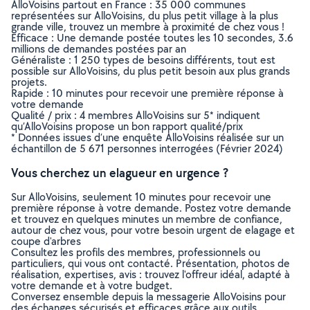
AlloVoisins partout en France : 35 000 communes
représentées sur AlloVoisins, du plus petit village à la plus
grande ville, trouvez un membre à proximité de chez vous !
Efficace : Une demande postée toutes les 10 secondes, 3.6
millions de demandes postées par an
Généraliste : 1 250 types de besoins différents, tout est
possible sur AlloVoisins, du plus petit besoin aux plus grands
projets.
Rapide : 10 minutes pour recevoir une première réponse à
votre demande
Qualité / prix : 4 membres AlloVoisins sur 5* indiquent
qu’AlloVoisins propose un bon rapport qualité/prix
* Données issues d’une enquête AlloVoisins réalisée sur un
échantillon de 5 671 personnes interrogées (Février 2024)
Vous cherchez un elagueur en urgence ?
Sur AlloVoisins, seulement 10 minutes pour recevoir une
première réponse à votre demande. Postez votre demande
et trouvez en quelques minutes un membre de confiance,
autour de chez vous, pour votre besoin urgent de elagage et
coupe d'arbres
Consultez les profils des membres, professionnels ou
particuliers, qui vous ont contacté. Présentation, photos de
réalisation, expertises, avis : trouvez l'offreur idéal, adapté à
votre demande et à votre budget.
Conversez ensemble depuis la messagerie AlloVoisins pour
des échanges sécurisés et efficaces grâce aux outils