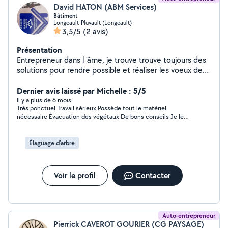
David HATON (ABM Services)
Bâtiment
Longeault-Pluvault (Longeault)
3,5/5
(2 avis)
Présentation
Entrepreneur dans l 'âme, je trouve trouve toujours des
solutions pour rendre possible et réaliser les voeux de
mes clients
Dernier avis laissé par Michelle : 5/5
Il y a plus de 6 mois
Très ponctuel Travail sérieux Possède tout le matériel
nécessaire Évacuation des végétaux De bons conseils Je le
recommande personnellement Je n'ai absolument pas été
déçu de la prestation !
Élaguage d'arbre
Voir le profil
Contacter
Auto-entrepreneur
Pierrick CAVEROT GOURIER (CG PAYSAGE)