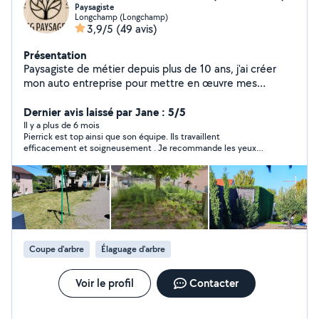
Paysagiste
Longchamp (Longchamp)
3,9/5
(49 avis)
Présentation
Paysagiste de métier depuis plus de 10 ans, j'ai créer
mon auto entreprise pour mettre en œuvre mes
qualifications pour l entretien de vos extérieur je suis
déductible des impôts a hauteur de 50%
Dernier avis laissé par Jane : 5/5
Il y a plus de 6 mois
Pierrick est top ainsi que son équipe. Ils travaillent
efficacement et soigneusement . Je recommande les yeux
fermés. Merci pour la presta !
Coupe d'arbre
Élaguage d'arbre
Voir le profil
Contacter