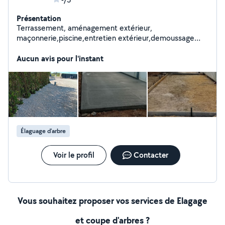
Présentation
Terrassement, aménagement extérieur,
maçonnerie,piscine,entretien extérieur,demoussage
toiture,élagage,abattage arbres, espaces verts : pro au
service de vos projets !
Aucun avis pour l'instant
Élaguage d'arbre
Voir le profil
Contacter
Vous souhaitez proposer vos services de Elagage
et coupe d'arbres ?