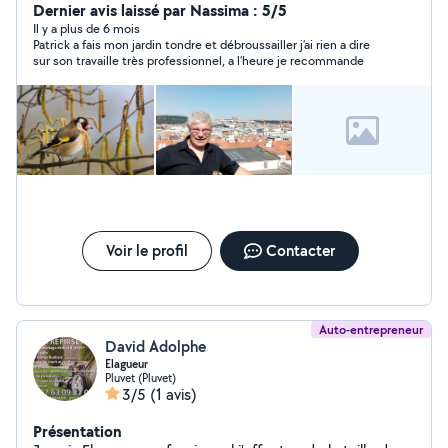
jardin, de votre verger. Je possède tout le matériel
Dernier avis laissé par Nassima : 5/5
nécessaire, remorque pour évacuer les déchets verts.
Il y a plus de 6 mois
Patrick a fais mon jardin tondre et débroussailler j’ai rien a dire
vidange, petite mécanique, entretient veh
sur son travaille très professionnel, a l’heure je recommande
Voir le profil
Contacter
Auto-entrepreneur
David Adolphe
Elagueur
Pluvet (Pluvet)
3/5
(1 avis)
Présentation