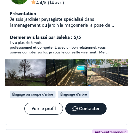
4,4/5
(14 avis)
Présentation
Je suis jardinier paysagiste spécialisé dans
l'aménagement du jardin la maçonnerie la pose de
clôture je suis aussi spécialisé dans la taille des haie et
arbustes et autres spécialisé dans l'élagage d'arbre et
Dernier avis laissé par Saleha : 5/5
aussi dans la taille des arbres fruitiers je fais ce métier
Il y a plus de 6 mois
professionnel et compétent. avec un bon relationnel. vous
de puis plus de 5 ans travail sérieux et soigné
pouvez compter sur lui. je vous le conseille vivement . Merci à
lui.
Élagage ou coupe d'arbre
Élaguage d'arbre
Voir le profil
Contacter
Auto-entrepreneur