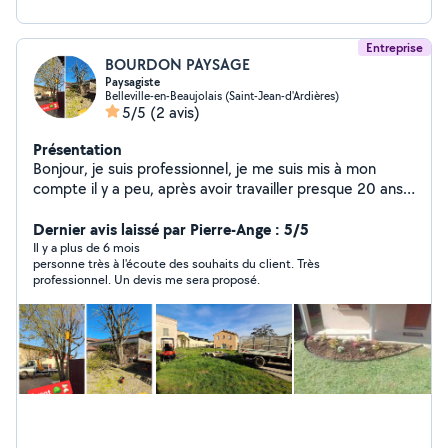
Entreprise
BOURDON PAYSAGE
Paysagiste
Belleville-en-Beaujolais (Saint-Jean-d'Ardières)
5/5
(2 avis)
Présentation
Bonjour, je suis professionnel, je me suis mis à mon
compte il y a peu, après avoir travailler presque 20 ans
chez le même patron. Je suis une personne soigneuse,
rigoureuse, soucieuse des demandes de mes clients, je
Dernier avis laissé par Pierre-Ange : 5/5
m'adapte au mieux aux demandes, et sait être à
Il y a plus de 6 mois
personne très à l'écoute des souhaits du client. Très
l'écoute de vos idées en vous apportant mon
professionnel. Un devis me sera proposé.
expérience afin de faire au mieux pour vous. Je vous
propose comme services : Taille tonte nettoyage de
jardin ,terrasse, cour, aménagement de jardin Pur les
entretiens vous pouvez bénéficier du crédit d'impôt a
50 %. N'hésitez pas à me contacter pour une demande
de devis ou renseignement Cordialement Florian
Bourdon EURL Bourdon Paysage