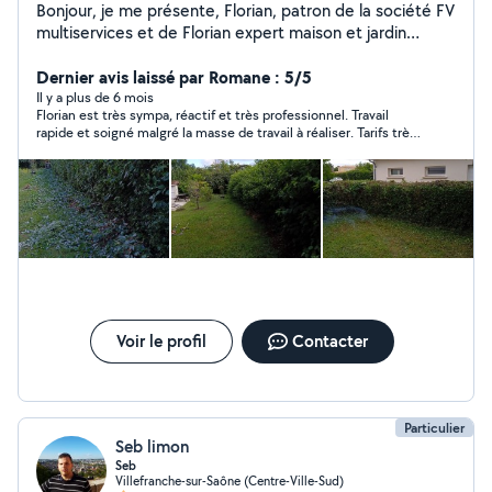
Bonjour, je me présente, Florian, patron de la société FV
multiservices et de Florian expert maison et jardin
depuis bientôt quatre ans. Nous sommes à votre
disposition pour tous vos travaux extérieurs tels que
Dernier avis laissé par Romane : 5/5
aménagement paysager, tonte, débroussaillage, petit
Il y a plus de 6 mois
Florian est très sympa, réactif et très professionnel. Travail
élagage, abattage arbre et bien d'autres tâches que
rapide et soigné malgré la masse de travail à réaliser. Tarifs très
vous pouvez nous confier. N'hésitez pas à jeter un coup
correct. Nous sommes très satisfait et le recommandons à
d'oeil sur notre profil Florian expert maison et jardin afin
100%.
de voir le travail que nous réalisons au quotidien. Nous
nous adapterons à l'ensemble de vos demandes. Rappel
: mon nouveau nom de société est Florian expert
maison et jardin, vous pouvez voir notre profil sur
GOOGLE business. A bientôt pour la réalisation de
l'ensemble de vos projets.
Voir le profil
Contacter
Particulier
Seb limon
Seb
Villefranche-sur-Saône (Centre-Ville-Sud)