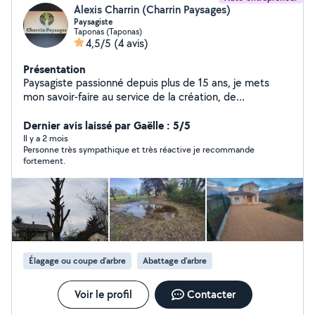
Alexis Charrin (Charrin Paysages)
Paysagiste
Taponas (Taponas)
4,5/5
(4 avis)
Présentation
Paysagiste passionné depuis plus de 15 ans, je mets
mon savoir-faire au service de la création, de
l'aménagement et de l'entretien d'espaces verts
harmonieux et durables. Mon expérience m'a permis de
Dernier avis laissé par Gaëlle : 5/5
maîtriser aussi bien la conception paysagère que les
Il y a 2 mois
Personne très sympathique et très réactive je recommande
techniques de plantation, de maçonnerie paysagère et
fortement.
d'entretien. Attentif aux besoins des clients,
respectueux de l'environnement, rigoureux et créatif, je
prends à cœur chaque projet.
Élagage ou coupe d'arbre
Abattage d'arbre
Voir le profil
Contacter