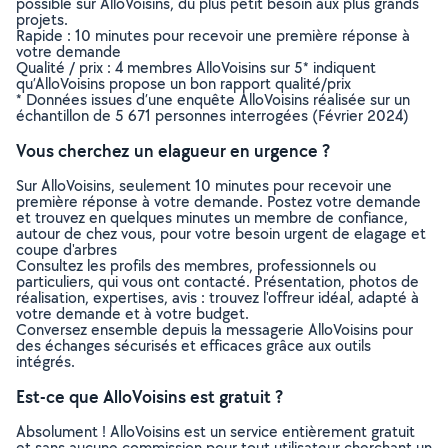
possible sur AlloVoisins, du plus petit besoin aux plus grands
projets.
Rapide : 10 minutes pour recevoir une première réponse à
votre demande
Qualité / prix : 4 membres AlloVoisins sur 5* indiquent
qu’AlloVoisins propose un bon rapport qualité/prix
* Données issues d’une enquête AlloVoisins réalisée sur un
échantillon de 5 671 personnes interrogées (Février 2024)
Vous cherchez un elagueur en urgence ?
Sur AlloVoisins, seulement 10 minutes pour recevoir une
première réponse à votre demande. Postez votre demande
et trouvez en quelques minutes un membre de confiance,
autour de chez vous, pour votre besoin urgent de elagage et
coupe d'arbres
Consultez les profils des membres, professionnels ou
particuliers, qui vous ont contacté. Présentation, photos de
réalisation, expertises, avis : trouvez l'offreur idéal, adapté à
votre demande et à votre budget.
Conversez ensemble depuis la messagerie AlloVoisins pour
des échanges sécurisés et efficaces grâce aux outils
intégrés.
Est-ce que AlloVoisins est gratuit ?
Absolument ! AlloVoisins est un service entièrement gratuit
et sans aucune commission pour tout utilisateur cherchant un