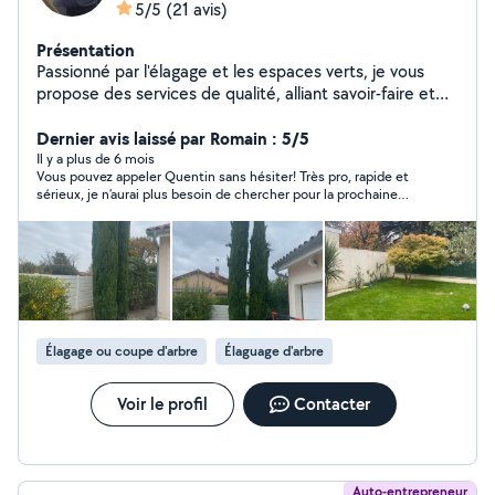
5/5
(21 avis)
Présentation
Passionné par l'élagage et les espaces verts, je vous
propose des services de qualité, alliant savoir-faire et
soin du détail. Élagage - élagage ( taille entretien,
restructuration, adaptation ) - abattage ( direct,
Dernier avis laissé par Romain : 5/5
démontage ) - urgence élagage ( tempête ) - arbres
Il y a plus de 6 mois
Vous pouvez appeler Quentin sans hésiter! Très pro, rapide et
fruitiers Espace vert - remise en état jardin ou terrain
sérieux, je n’aurai plus besoin de chercher pour la prochaine
complet - taille de haie - taille architecturée - taille
taille de mes arbres
d'arbustes - tonte - débroussaillage - fauchage
Nettoyage haute pression - terrasses - mur extérieur -
mobilier extérieur
Élagage ou coupe d'arbre
Élaguage d'arbre
Voir le profil
Contacter
Auto-entrepreneur