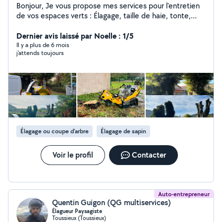
Bonjour, Je vous propose mes services pour l'entretien
de vos espaces verts : Élagage, taille de haie, tonte,
débroussaillage, désherbage. création de jardin :
Engazonnement, plantation massif,allée, bordure.
Dernier avis laissé par Noelle : 1/5
Minutieux et à l'écoute de mes clients. Je suis à votre
Il y a plus de 6 mois
j'attends toujours
service avec plaisir. zéro sept/ soixante/ dix neuf/
soixante treize/ soixante et onze. Agrément crédit
d'impot -50%
Élagage ou coupe d'arbre
Élagage de sapin
Voir le profil
Contacter
Auto-entrepreneur
Quentin Guigon (QG multiservices)
Élagueur Paysagiste
Toussieux (Toussieux)