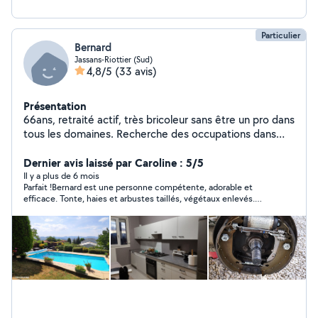
Particulier
Bernard
Jassans-Riottier (Sud)
4,8/5
(33 avis)
Présentation
66ans, retraité actif, très bricoleur sans être un pro dans
tous les domaines. Recherche des occupations dans
mes cordes afin d'occuper mes journées car du coup,
très disponible. Toutes mes connaissances me
Dernier avis laissé par Caroline : 5/5
conseillent de continuer dans cette voie car très
Il y a plus de 6 mois
Parfait !Bernard est une personne compétente, adorable et
dévoué dans tous les domaines.
efficace. Tonte, haies et arbustes taillés, végétaux enlevés.
Mon jardin a fait peau neuve avant l'été. Ravie! je recommande!