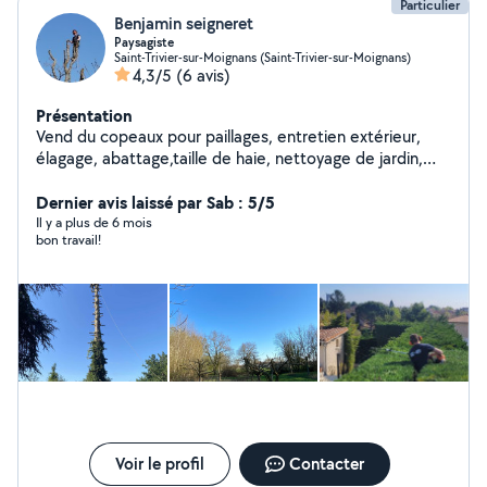
Particulier
Benjamin seigneret
Paysagiste
Saint-Trivier-sur-Moignans (Saint-Trivier-sur-Moignans)
4,3/5
(6 avis)
Présentation
Vend du copeaux pour paillages, entretien extérieur,
élagage, abattage,taille de haie, nettoyage de jardin,
désherbage, arrachage, évacuation de déchets vert ou
autres
Dernier avis laissé par Sab : 5/5
Il y a plus de 6 mois
bon travail!
Voir le profil
Contacter