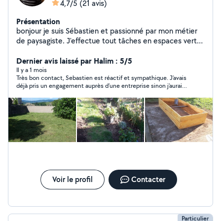
4,7/5
(21 avis)
Présentation
bonjour je suis Sébastien et passionné par mon métier
de paysagiste. J'effectue tout tâches en espaces verts.
Pour plus d'informations n'hésitez pas à me contacter et
si possible laissez moi vos coordonnées dans votre
Dernier avis laissé par Halim : 5/5
message pour qu'on voit ensemble. Cordialement
Il y a 1 mois
Très bon contact, Sebastien est réactif et sympathique. J’avais
déjà pris un engagement auprès d’une entreprise sinon j’aurais
fait appel à Seb qui a l’air d’être très sérieux.
Voir le profil
Contacter
Particulier