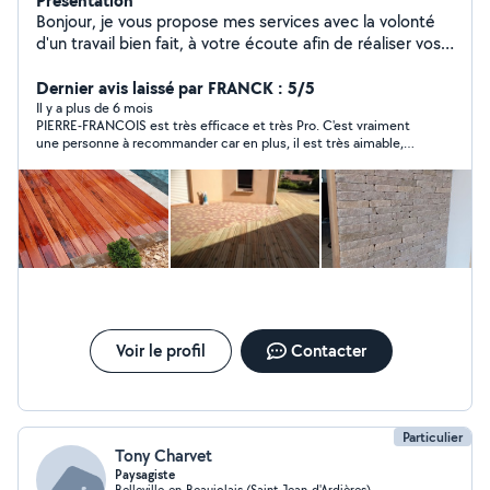
Présentation
Bonjour, je vous propose mes services avec la volonté
d'un travail bien fait, à votre écoute afin de réaliser vos
projets. Cordialement
Dernier avis laissé par FRANCK : 5/5
Il y a plus de 6 mois
PIERRE-FRANCOIS est très efficace et très Pro. C'est vraiment
une personne à recommander car en plus, il est très aimable,
ce qui ne gâche rien. Donc MERCI PIERRE-FRANCOIS, vous
m'avez bien dépanné et arrangé. Je vous souhaite de nombreux
clients. BON WEEK-END. FRANCK
Voir le profil
Contacter
Particulier
Tony Charvet
Paysagiste
Belleville-en-Beaujolais (Saint-Jean-d'Ardières)