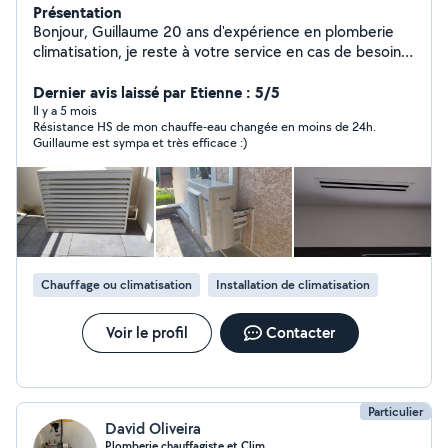
Présentation
Bonjour, Guillaume 20 ans d'expérience en plomberie
climatisation, je reste à votre service en cas de besoin
je serais vous conseiller sur vos projets et intervenir en
cas de dépannage et tous travaux de plomberie, de
Dernier avis laissé par Etienne : 5/5
mise en service et installation de climatisation. Réactif
Il y a 5 mois
Résistance HS de mon chauffe-eau changée en moins de 24h.
et professionnel.
Guillaume est sympa et très efficace :)
Chauffage ou climatisation
Installation de climatisation
Voir le profil
Contacter
Particulier
David Oliveira
Plomberie chauffagiste et Clim