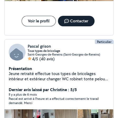
vos attentes.
Voir le profil
Contacter
Particulier
Pascal grison
Tous types de bricolage
Saint-Georges-de-Reneins (Saint-Georges-de-Reneins)
4/5
(40 avis)
Présentation
Jeune retraité effectue tous types de bricolages
intérieur et extérieur changer WC robinet tonte pelouse
taille.. .pose tringles tableau... débouchage WC et évier
pose meuble cuisine petite plomberie Equipe pompe
Dernier avis laissé par Christine : 5/5
débouchage WC évier douche lavabo posé luminaires
Il y a plus de 6 mois
Pascal est arrivé à l’heure et a effectué correctement le travail
papier peint peinture .
demandé. Merci