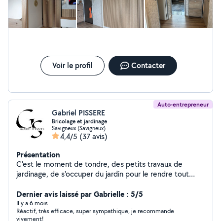
Voir le profil
Contacter
Auto-entrepreneur
Gabriel PISSERE
Bricolage et jardinage
Savigneux (Savigneux)
4,4/5
(37 avis)
Présentation
C'est le moment de tondre, des petits travaux de
jardinage, de s'occuper du jardin pour le rendre tout
beau pour la saison. Pour vos travaux de jardinage et de
bricolage faites appel à @gabriel_services_ , un travail
Dernier avis laissé par Gabrielle : 5/5
soigné et en plus l'état prends en charge 50% de la
Il y a 6 mois
Réactif, très efficace, super sympathique, je recommande
facture grâce au crédit d'impôt , donc n'hésitez plus !
vivement!