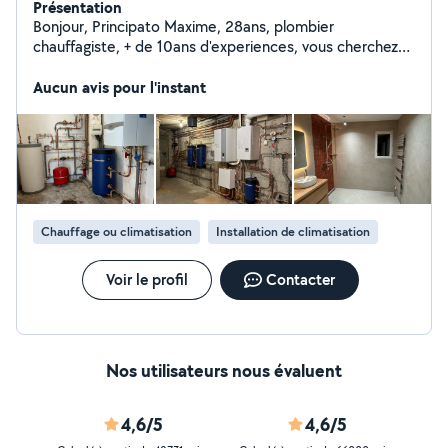
Présentation
Bonjour, Principato Maxime, 28ans, plombier
chauffagiste, + de 10ans d'experiences, vous cherchez
quelqu'un pour vos installations, dépannage de
plomberie ? que ce soit salle de bain, système de
Aucun avis pour l'instant
chauffage ou sanitaire. j'exerce cet profession avec
passion, alors n'hesitez pas a me sollicité je vous
répondrais avec plaisir, Bonne journée. Principato
Maxime / PMPC Plomberie Chauffage Climatisation
Chauffage ou climatisation
Installation de climatisation
Voir le profil
Contacter
Nos utilisateurs nous évaluent
4,6/5
4,6/5