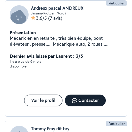
Particulier
Andreux pascal ANDREUX
Jassans-Riottier (Nord)
3,6/5
(7 avis)
Présentation
Mécanicien en retraite , très bien équipé, pont
élévateur , presse..... Mécanique auto, 2 roues ,
motoculture soudure et tous travaux de bricolages Et
Dernier avis laissé par Laurent : 3/5
tous travaux de bricolage ,
Il y a plus de 6 mois
disponible
Voir le profil
Contacter
Particulier
Tommy Fray dit bry