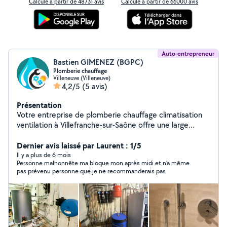
Calculé à partir de 48731 avis
Calculé à partir de 66000 avis
Auto-entrepreneur
Bastien GIMENEZ (BGPC)
Plomberie chauffage
Villeneuve (Villeneuve)
4,2/5
(5 avis)
Présentation
Votre entreprise de plomberie chauffage climatisation
ventilation à Villefranche-sur-Saône offre une large
gamme de services pour répondre à tous vos besoins.
Que ce soit l'installation, la mise en service, et la
Dernier avis laissé par Laurent : 1/5
création de salles de bain, le chauffage au sol et les
Il y a plus de 6 mois
Personne malhonnête ma bloque mon après midi et n’a même
pompes à chaleur pour un confort thermique optimal,
pas prévenu personne que je ne recommanderais pas
les services professionnels d'installation et de
dimensionnement de la climatisation, les solutions de
VMC simple et double flux pour une ventilation efficace,
ou l'assistance rapide pour toutes urgences de
dépannage, chaque prestation est exécutée avec soin
et précision, garantissant des résultats à la hauteur de