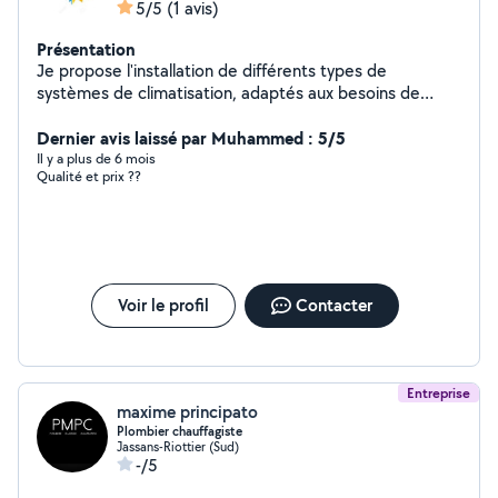
5/5
(1 avis)
Présentation
Je propose l'installation de différents types de
systèmes de climatisation, adaptés aux besoins de
chaque client Je propose des contrats de maintenance
sur mesure, comprenant le nettoyage, le contrôle des
Dernier avis laissé par Muhammed : 5/5
performances, et la recharge éventuelle de gaz
Il y a plus de 6 mois
Qualité et prix ??
réfrigérant J'interviens rapidement en cas de panne ou
de dysfonctionnement Je vous accompagne dans le
choix de la solution la plus adaptée à vos besoins et à
votre budget. Après une évaluation approfondie de vos
espaces, je vous conseille sur les meilleures options
pour optimiser votre confort tout en réalisant des
Voir le profil
Contacter
économies d'énergie.
Entreprise
maxime principato
Plombier chauffagiste
Jassans-Riottier (Sud)
-/5