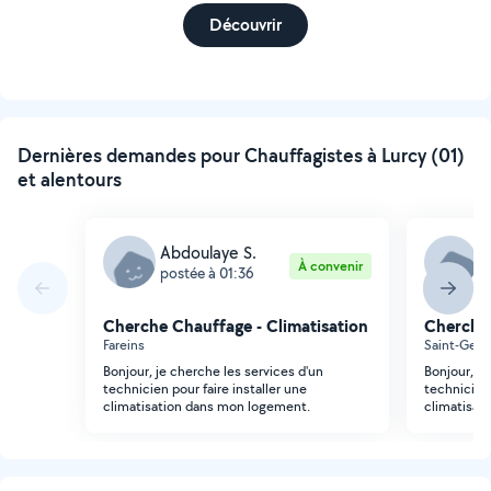
Découvrir
Dernières demandes pour Chauffagistes à Lurcy (01)
et alentours
Abdoulaye S.
A
À convenir
postée à 01:36
p
Cherche Chauffage - Climatisation
Cherche 
Fareins
Saint-Geor
Bonjour, je cherche les services d'un
Bonjour, je
technicien pour faire installer une
technicien 
climatisation dans mon logement.
climatisat