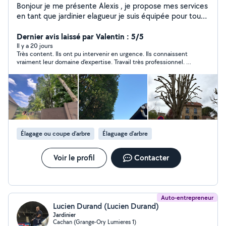
Bonjour je me présente Alexis , je propose mes services
en tant que jardinier elagueur je suis équipée pour toute
les taches nécessaires a mon métier travail propre et
soignée, pour tous renseignements vous pouvez me
Dernier avis laissé par Valentin : 5/5
contacter au 06-09-56-27-34 contact par telephone de
Il y a 20 jours
Très content. Ils ont pu intervenir en urgence. Ils connaissent
préférence très cordialement
vraiment leur domaine d'expertise. Travail très professionnel. Et
sympathiques. Je recommande vraiment.
Élagage ou coupe d'arbre
Élaguage d'arbre
Voir le profil
Contacter
Auto-entrepreneur
Lucien Durand (Lucien Durand)
Jardinier
Cachan (Grange-Ory Lumieres 1)