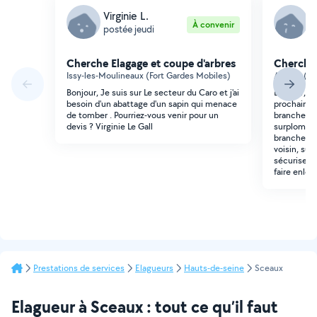
Virginie L.
C
À convenir
postée jeudi
p
Cherche Elagage et coupe d'arbres
Cherche 
Issy-les-Moulineaux (Fort Gardes Mobiles)
Arcueil (J
Bonjour, Je suis sur Le secteur du Caro et j'ai
Bonjour, Au
besoin d'un abattage d'un sapin qui menace
prochainem
de tomber . Pourriez-vous venir pour un
branche to
devis ? Virginie Le Gall
surplombe 
branche es
voisin, sur
sécuriser 
faire enlev
Prestations de services
Elagueurs
Hauts-de-seine
Sceaux
Elagueur à Sceaux : tout ce qu’il faut