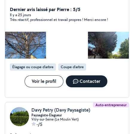
assurer la santé, la sécurité et l'esthétique de vos
espaces verts. Maîtrise des techniques de grimpe, de
Dernier avis laissé par Pierre : 5/5
taille raisonnée, de démontage et d'abattage en toute
Il y a 25 jours
Très réactif, professionnel et travail propres ! Merci encore !
sécurité. Travail soigné, respect de l'environnement et
conseils adaptés à chaque arbre et à chaque situation.
Disponible pour particuliers, entreprises et collectivités.
contactez-moi par téléphone au o7 51 68 31 69.
Élagage ou coupe d'arbre
Coupe d'arbre
Voir le profil
Contacter
Auto-entrepreneur
Davy Petry (Davy Paysagiste)
Paysagiste-Élagueur
Vitry-sur-Seine (Le Moulin Vert)
-/5