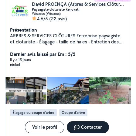
David PROENÇA (Arbres & Services Clôtures)
Paysagiste cloturiste Renovati
Wissous (Wissous)
4,6/5
(22 avis)
Présentation
ARBRES & SERVICES CLÔTURES Entreprise paysagiste
et cloturiste - Élagage - taille de haies - Entretien des
espaces verts - Réalisation clôtures tout type - Pose et
réparation de Portails . - Aménagement extérieur -
Dernier avis laissé par Em : 5/5
Terrasse. Pergola. Dalle béton
Il y a 13 jours
nickel
Élagage ou coupe d'arbre
Coupe d'arbre
Voir le profil
Contacter