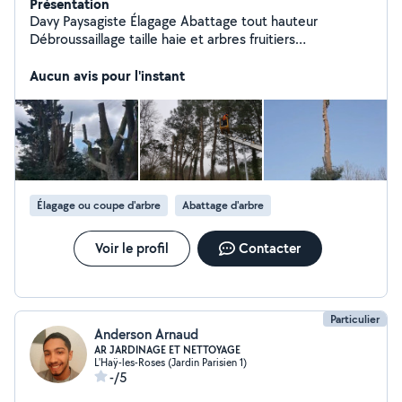
Présentation
Davy Paysagiste Élagage Abattage tout hauteur
Débroussaillage taille haie et arbres fruitiers
Dégagement de fil électrique Entretien parc et jardin
Pose de clôture Remise en forme du jardin Intervention
Aucun avis pour l'instant
par ́nacelle Rognage de souche Un Paysagiste a l'écoute
du client et conseil DEVIS ET DÉPLACEMENT GRATUIT
Élagage ou coupe d'arbre
Abattage d'arbre
Voir le profil
Contacter
Particulier
Anderson Arnaud
AR JARDINAGE ET NETTOYAGE
L'Haÿ-les-Roses (Jardin Parisien 1)
-/5