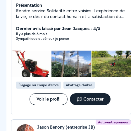
Présentation
Rendre service Solidarité entre voisins. L'expérience de
la vie, le désir du contact humain et la satisfaction du
voisin qui fait appel à moi. Rendre service ne veut pas
dire gratuité.....
Dernier avis laissé par Jean Jacques : 4/5
Il y a plus de 6 mois
Sympathique et sérieux je pense
Élagage ou coupe d'arbre
Abattage d'arbre
Voir le profil
Contacter
Auto-entrepreneur
Jason Benony (entreprise JB)