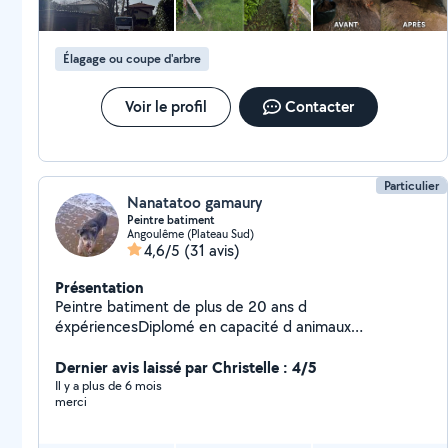
week-end N'hésitez pas à me contacter pour plus
d'informations ou un devis gratuit »
Élagage ou coupe d'arbre
Voir le profil
Contacter
Particulier
Nanatatoo gamaury
Peintre batiment
Angoulême (Plateau Sud)
4,6/5
(31 avis)
Présentation
Peintre batiment de plus de 20 ans d
éxpériencesDiplomé en capacité d animaux
domestiquesVide maison et déménagementEtudie
toutes propositionsA votre sérvice.
Dernier avis laissé par Christelle : 4/5
Il y a plus de 6 mois
merci