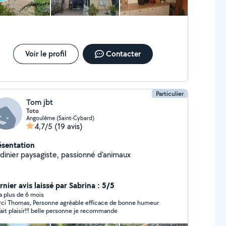
Voir le profil
Contacter
Particulier
Tom jbt
Toto
Angoulême (Saint-Cybard)
4,7/5
(19 avis)
ésentation
rdinier paysagiste, passionné d'animaux
nier avis laissé par Sabrina : 5/5
y a plus de 6 mois
ci Thomas, Personne agréable efficace de bonne humeur
ça fait plaisir!!! belle personne je recommande