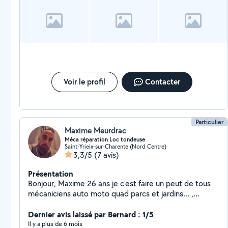
Voir le profil
Contacter
Particulier
Maxime Meurdrac
Méca réparation Loc tondeuse
Saint-Yrieix-sur-Charente (Nord Centre)
3,3/5
(7 avis)
Présentation
Bonjour, Maxime 26 ans je c'est faire un peut de tous
mécaniciens auto moto quad parcs et jardins... ,
chauffeur avec tous mes permis de conduire sauf le
transport en commun tonte débroussaillage bricolage
Dernier avis laissé par Bernard : 1/5
en tous genres ne pas hésiter à me contacter Tonte
Il y a plus de 6 mois