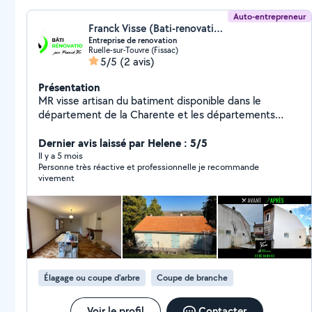
Auto-entrepreneur
Franck Visse (Bati-renovation)
Entreprise de renovation
Ruelle-sur-Touvre (Fissac)
5/5
(2 avis)
Présentation
MR visse artisan du batiment disponible dans le
département de la Charente et les départements
voisin déplacement et devis gratuit sous 48h
Recherche de fuite urgente Pose de bâche Travaux de
Dernier avis laissé par Helene : 5/5
rénovation de couverture Tous travaux de zinguerie
Il y a 5 mois
Personne très réactive et professionnelle je recommande
Déplacement 24/24 7j/7 Peinture intérieur extérieur
vivement
façade pignon muret Demoussage toiture Nettoyage
de façade muret dallage Pose d'hydrofuge colorée et
incolore Travaux de maçonnerie ESPACE VERT taille
d'arbres de haies Élagage à la nacelle évacuation des
déchets verts Travaux soigné et garantie
Élagage ou coupe d'arbre
Coupe de branche
Voir le profil
Contacter