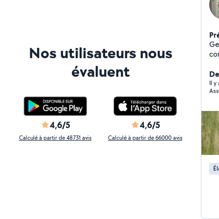
Pr
Genti
Nos utilisateurs nous
contacter :
re
évaluent
vo
De
ens
Il 
Ass
4,6/5
4,6/5
Calculé à partir de 48731 avis
Calculé à partir de 66000 avis
Él