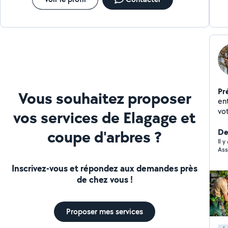
Pr
Vous souhaitez proposer
ent
vo
vos services de Elagage et
Déb
coupe d'arbres ?
autre
De
av
Il 
Ass
Inscrivez-vous et répondez aux demandes près
de chez vous !
Proposer mes services