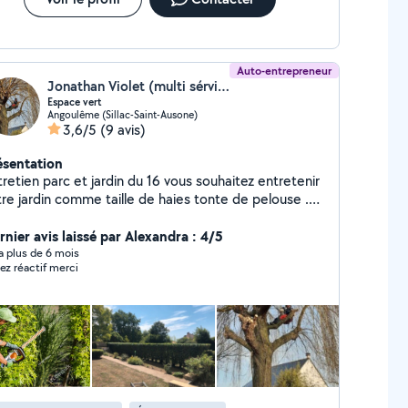
Auto-entrepreneur
Jonathan Violet (multi sérvice)
Espace vert
Angoulême (Sillac-Saint-Ausone)
3,6/5
(9 avis)
ésentation
retien parc et jardin du 16 vous souhaitez entretenir
tre jardin comme taille de haies tonte de pelouse .
roussaillage décapage de façade murette et tout
 travaux appelé mois je me déplace gratuitement
rnier avis laissé par Alexandra : 4/5
ec ou sans devis merci
y a plus de 6 mois
ez réactif merci