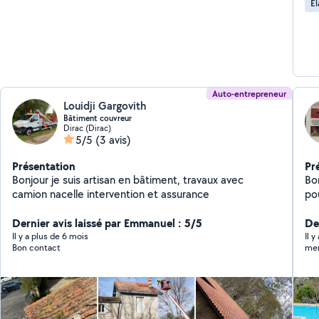
Él
Auto-entrepreneur
Louidji Gargovith
Bâtiment couvreur
Dirac (Dirac)
5/5
(3 avis)
Présentation
Pr
Bonjour je suis artisan en bâtiment, travaux avec
Bonjour, Je m'appe
camion nacelle intervention et assurance
po
typ
Dernier avis laissé par Emmanuel : 5/5
dém
Der
pl
Il y a plus de 6 mois
Il 
Bon contact
mer
ty
me
maî