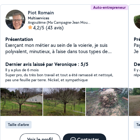
Auto-entrepreneur
Piot Romain
Multiservices
Angoulême (Ma Campagne-Jean Moulin)
4,2/5
(43 avis)
Présentation
Pr
Exerçant mon métier au sein de la voierie, je suis
Pa
polyvalent, minutieux, à l'aise dans tous types de
Je
travaux intérieur et extérieur. Tous type de travaux
Ela
extérieur: entretien, taille, tonte, élagage, créations de
Dernier avis laissé par Veronique : 5/5
bû
Der
massifs, de potagers et de poulailler... Création de
clôtu
Il y a plus de 6 mois
Il 
Super pro, du très bon travail et tout a été ramassé et nettoyé,
rép
clôture à panneau rigide... Nettoyage Karcher divers.
pa
pas une feuille par terre. Nickel, et sympathique
Tout type de peinture extérieur. Bricolage.... Intérieur :
bricolage, peinture, montage meubles, ponçage,
rénovation, pose de cuisine, faïence... N'hésitez pas à
me contacter pour toute question. Devis gratuit sur
demande.
Taille d'arbre
Ta
Voir le profil
Contacter