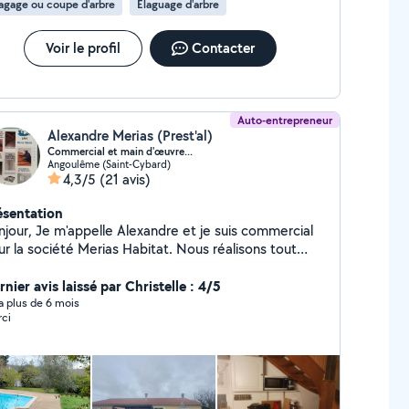
agage ou coupe d'arbre
Élaguage d'arbre
Voir le profil
Contacter
Auto-entrepreneur
Alexandre Merias (Prest'al)
Commercial et main d'œuvre...
Angoulême (Saint-Cybard)
4,3/5
(21 avis)
ésentation
lle Alexandre et je suis commercial
ur la société Merias Habitat. Nous réalisons tout
e de couverture, ainsi que le traitement du bois, le
oussage de toiture, l'isolation, la ventilation et le
nier avis laissé par Christelle : 4/5
acoplâtre. N'hésitez pas à me contacter pour tout
y a plus de 6 mois
ci
pe de projet. Nous saurons vous apporter les
illeurs prestataires dans le cas où nous ne
triserions pas un domaine en particulier.