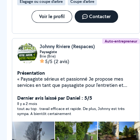
Élagage ou coupe d'arbre
Coupe d'arbre
Voir le profil
Contacter
Auto-entrepreneur
Johnny Riviere (Respaces)
Paysagiste
Brie (Brie)
5/5
(2 avis)
Présentation
« Paysagiste sérieux et passionné Je propose mes
services en tant que paysagiste pour l'entretien et
l'aménagement de vos espaces extérieurs. Travail
soigné, efficace et à l'écoute de vos besoins. Mes
Dernier avis laissé par Daniel : 5/5
prestations : Tonte de pelouse Taille de haies (laurier,
Il y a 2 mois
tout au top . travail efficace et rapide. De plus, Johnny est très
sapin, thuya ect) et arbustes Débroussaillage
sympa. A bientôt certainement
Désherbage Plantation (fleurs, arbustes, haies)
Aménagement de jardin Nettoyage extérieur Abattage
d'arbres, élagage toute hauteur Matériel professionnel
Travail propre et rapide Disponible en semaine et