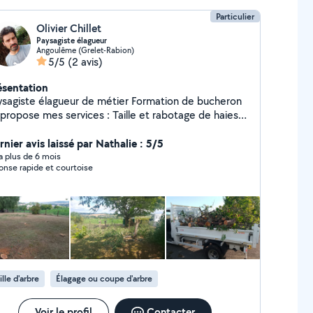
Particulier
Olivier Chillet
Paysagiste élagueur
Angoulême (Grelet-Rabion)
5/5
(2 avis)
ésentation
ysagiste élagueur de métier Formation de bucheron
 propose mes services : Taille et rabotage de haies/
gage, taille de fruitiers/ remise en état/
cheronnage/tonte et débroussaillage/plantation/
nier avis laissé par Nathalie : 5/5
re/petite maçonnerie/ Diplôme d aménagement
y a plus de 6 mois
onse rapide et courtoise
ysager valide en 2015
ille d'arbre
Élagage ou coupe d'arbre
Voir le profil
Contacter