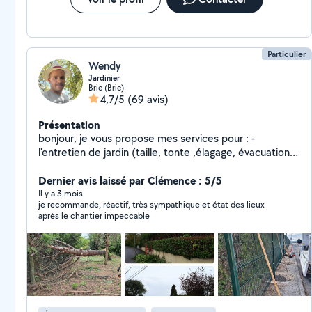
Particulier
Wendy
Jardinier
Brie (Brie)
4,7/5
(69 avis)
Présentation
bonjour, je vous propose mes services pour : -
l'entretien de jardin (taille, tonte ,élagage, évacuation
de gravats et branchages) -pose de panneaux rigides
demoussage de toiture -petit bricolage -petite
Dernier avis laissé par Clémence : 5/5
peinture n'hésitez pas à me contacter
Il y a 3 mois
je recommande, réactif, très sympathique et état des lieux
après le chantier impeccable