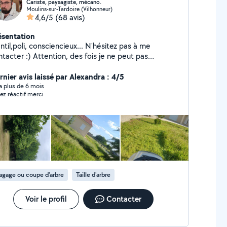
Cariste, paysagiste, mécano.
Moulins-sur-Tardoire (Vilhonneur)
4,6/5
(68 avis)
ésentation
l,poli, consciencieux... N'hésitez pas à me
) Attention, des fois je ne peut pas
pondre aux demandes... n'hésitez pas à me laisser
s coordonnées pour que je puisse vous recontactez
rnier avis laissé par Alexandra : 4/5
uite ! Au plaisir ! :)
y a plus de 6 mois
ez réactif merci
agage ou coupe d'arbre
Taille d'arbre
Voir le profil
Contacter