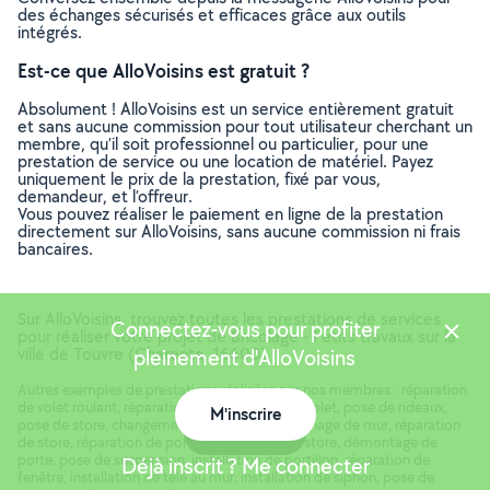
des échanges sécurisés et efficaces grâce aux outils
intégrés.
Est-ce que AlloVoisins est gratuit ?
Absolument ! AlloVoisins est un service entièrement gratuit
et sans aucune commission pour tout utilisateur cherchant un
membre, qu’il soit professionnel ou particulier, pour une
prestation de service ou une location de matériel. Payez
uniquement le prix de la prestation, fixé par vous,
demandeur, et l’offreur.
Vous pouvez réaliser le paiement en ligne de la prestation
directement sur AlloVoisins, sans aucune commission ni frais
bancaires.
Sur AlloVoisins, trouvez toutes les prestations de services
Connectez-vous pour profiter
pour réaliser votre projet de Bricolage - Petits travaux sur la
ville de Touvre (Charente, 16600)
pleinement d'AlloVoisins
Autres exemples de prestations réalisées par nos membres : réparation
de volet roulant, réparation de volet, pose de volet, pose de rideaux,
M'inscrire
pose de store, changement de plinthe, rebouchage de mur, réparation
Carte
de store, réparation de porte, démontage de store, démontage de
porte, pose de suspension, installation de portillon, réparation de
Déjà inscrit ? Me connecter
fenêtre, installation de télé au mur, installation de siphon, pose de