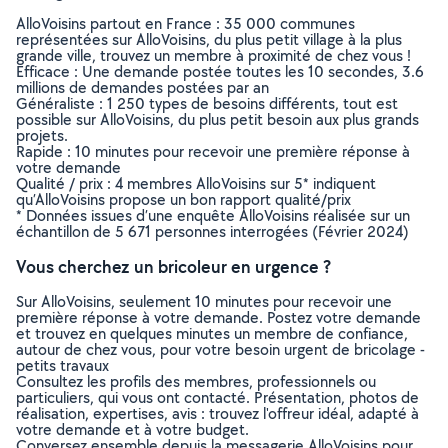
AlloVoisins partout en France : 35 000 communes
représentées sur AlloVoisins, du plus petit village à la plus
grande ville, trouvez un membre à proximité de chez vous !
Efficace : Une demande postée toutes les 10 secondes, 3.6
millions de demandes postées par an
Généraliste : 1 250 types de besoins différents, tout est
possible sur AlloVoisins, du plus petit besoin aux plus grands
projets.
Rapide : 10 minutes pour recevoir une première réponse à
votre demande
Qualité / prix : 4 membres AlloVoisins sur 5* indiquent
qu’AlloVoisins propose un bon rapport qualité/prix
* Données issues d’une enquête AlloVoisins réalisée sur un
échantillon de 5 671 personnes interrogées (Février 2024)
Vous cherchez un bricoleur en urgence ?
Sur AlloVoisins, seulement 10 minutes pour recevoir une
première réponse à votre demande. Postez votre demande
et trouvez en quelques minutes un membre de confiance,
autour de chez vous, pour votre besoin urgent de bricolage -
petits travaux
Consultez les profils des membres, professionnels ou
particuliers, qui vous ont contacté. Présentation, photos de
réalisation, expertises, avis : trouvez l'offreur idéal, adapté à
votre demande et à votre budget.
Conversez ensemble depuis la messagerie AlloVoisins pour