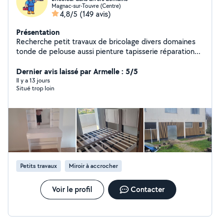
Magnac-sur-Touvre (Centre)
4,8/5
(149 avis)
Présentation
Recherche petit travaux de bricolage divers domaines
tonde de pelouse aussi pienture tapisserie réparation
volets roulants et serrure installation luminaires et
ventilateur au plafond,installation robot tondeuse etc.
Dernier avis laissé par Armelle : 5/5
Il y a 13 jours
Situé trop loin
Petits travaux
Miroir à accrocher
Voir le profil
Contacter