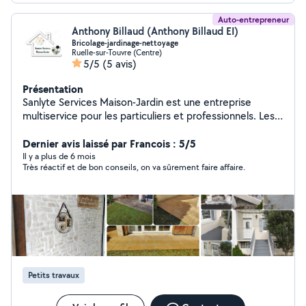
Auto-entrepreneur
Anthony Billaud (Anthony Billaud EI)
Bricolage-jardinage-nettoyage
Ruelle-sur-Touvre (Centre)
5/5
(5 avis)
Présentation
Sanlyte Services Maison-Jardin est une entreprise
multiservice pour les particuliers et professionnels. Les
services proposés sont répartis en 3 pôles: Le bricolage
intérieur ou extérieur (travaux de finition, petites
Dernier avis laissé par Francois : 5/5
réparations, aménagement intérieur, montage de
Il y a plus de 6 mois
Très réactif et de bon conseils, on va sûrement faire affaire.
mobilier, pose de clôture, pose de terrasse bois sur
plots). L'entretien de vos espaces verts (entretien parcs
et jardins, tonte, taille de haies, débroussaillage, petit
élagage, évacuation des végétaux, arrosage des
jardins). Le nettoyage courant du bâtiment (nettoyage
toiture, façade, terrasse, dallage, panneaux solaire,
piscine, monuments funéraires)
Petits travaux