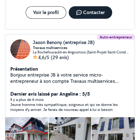
Voir le profil
Contacter
Auto-entrepreneur
Jason Benony (entreprise JB)
Travaux multiservices
La Rochefoucauld-en-Angoumois (Saint-Projet-Saint-Constant)
4,6/5
(29 avis)
Présentation
Bonjour entreprise JB à votre service micro-
entrepreneur à son compte Travaux multiservices
remaniement de tuiles pose écran sous toiture
démoussage de toiture traitement de toiture
Dernier avis laissé par Angeline : 5/5
traitement de façade pose de gouttière tous travaux
Il y a plus de 6 mois
Jeune homme très sympathique, soigneux et qui se donne les
toiture Peinture intérieur mur et plafond extérieur
moyens d'y arriver. Je ferais de nouveau appel à lui si besoin
façade Muret portail porte de garage porte d'entrée
volet sous de toi et divers peintures (Tous travaux en
maçonnerie) Entretien parc et jardin élagage d'arbre
abattage d'arbre tente de pelouse taille de haie
débroussaillage enlèvement des mauvaises herbes Tous