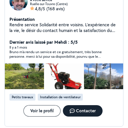
A votre service
Ruelle-sur-Touvre (Centre)
4,8/5
(168 avis)
Présentation
Rendre service Solidarité entre voisins. L'expérience de
la vie, le désir du contact humain et la satisfaction du
voisin qui fait appel à moi. Rendre service ne veut pas
dire gratuité.....
Dernier avis laissé par Mehdi : 5/5
Il y a 1 mois
Bruno m'a rendu un service et ce gratuitement, très bonne
personne. merci à lui pour sa disponibilité, pourvu que le
monde est la même mentalité. je recommande
Petits travaux
Installation de ventilateur
Voir le profil
Contacter