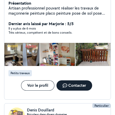
Présentation
Artisan professionnel pouvant réaliser les travaux de
maçonnerie peinture placo peinture pose de sol pose
de cuisine mur pierre apparente gros et petit chantier
N'hésitez pas Contactez moi directement MDA services
Dernier avis laissé par Marjorie : 5/5
16
Il y a plus de 6 mois
Très sérieux, compétent et de bons conseils.
Petits travaux
Voir le profil
Contacter
Particulier
Denis Douillard
Bricoleur dans divers domaine