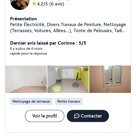
4,2/5
(6 avis)
Présentation
Petite Électricité, Divers Travaux de Peinture, Nettoyage
(Terrasses, Voitures, Allées...), Tonte de Pelouses, Taille
de Haies et d'Arbustes, Montage de Meubles en Kit,
Livraison de Courses, Assistance Informatique, etc...
Dernier avis laissé par Corinne : 5/5
Il y a plus de 6 mois
rapide pour la réponse
Nettoyage de terrasse
Petits travaux
Voir le profil
Contacter