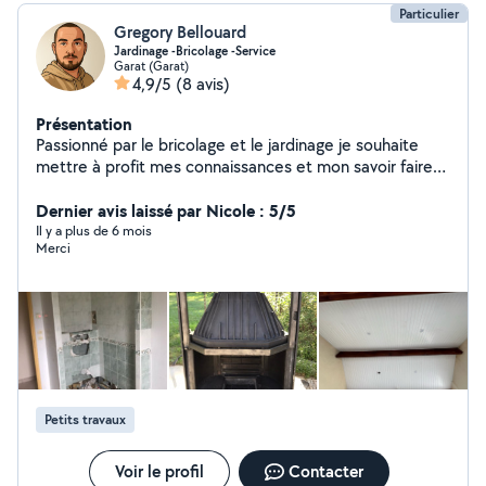
Particulier
Gregory Bellouard
Jardinage -Bricolage -Service
Garat (Garat)
4,9/5
(8 avis)
Présentation
Passionné par le bricolage et le jardinage je souhaite
mettre à profit mes connaissances et mon savoir faire
au service des personnes dans le besoin. Volontaire et
méticuleux j'aime le travail bien fait. N'hésitez pas à me
Dernier avis laissé par Nicole : 5/5
contacter pour tonte de pelouse, petit élagage, taille
Il y a plus de 6 mois
Merci
de haie, nettoyage façade et tuile, bricolage intérieur et
extérieur maison. (Voir photo). Bien à vous.
Petits travaux
Voir le profil
Contacter