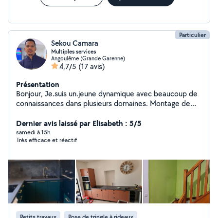
Particulier
Sekou Camara
Multiples services
Angoulême (Grande Garenne)
4,7/5
(17 avis)
Présentation
Bonjour, Je.suis un.jeune dynamique avec beaucoup de
connaissances dans plusieurs domaines. Montage de
meubles Fixation de télé Pose papier peint Montage
abri jardin Changement de serrure Déménagement
Dernier avis laissé par Elisabeth : 5/5
Récupération de colis dans buts/conforama/castorama
samedi à 15h
Très efficace et réactif
etc....
Petits travaux
Pose de tringle à rideaux