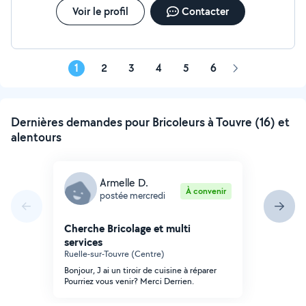
Voir le profil
Contacter
1
2
3
4
5
6
Page
suivante
Dernières demandes pour Bricoleurs à Touvre (16) et
alentours
Armelle D.
À convenir
postée mercredi
Cherche Bricolage et multi
services
Ruelle-sur-Touvre (Centre)
Bonjour, J ai un tiroir de cuisine à réparer
Pourriez vous venir? Merci Derrien.