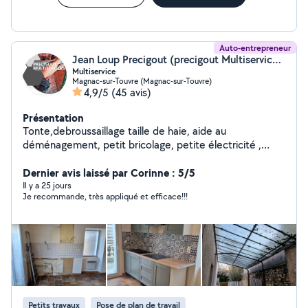
Auto-entrepreneur
Jean Loup Precigout (precigout Multiservice ( P.M.S ))
Multiservice
Magnac-sur-Touvre (Magnac-sur-Touvre)
4,9/5
(45 avis)
Présentation
Tonte,debroussaillage taille de haie, aide au
déménagement, petit bricolage, petite électricité ,
nettoyage de toitures...n'hésitez pas a me contacter .
Dernier avis laissé par Corinne : 5/5
Il y a 25 jours
Je recommande, très appliqué et efficace!!!
Petits travaux
Pose de plan de travail