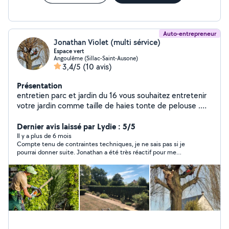
Auto-entrepreneur
Jonathan Violet (multi sérvice)
Espace vert
Angoulême (Sillac-Saint-Ausone)
3,4/5
(10 avis)
Présentation
entretien parc et jardin du 16 vous souhaitez entretenir
votre jardin comme taille de haies tonte de pelouse .
Débroussaillage décapage de façade murette et tout
autre travaux appelé mois je me déplace gratuitement
Dernier avis laissé par Lydie : 5/5
avec ou sans devis merci
Il y a plus de 6 mois
Compte tenu de contraintes techniques, je ne sais pas si je
pourrai donner suite. Jonathan a été très réactif pour me
répondre. Il est ponctuel et poli. Il a été de très bons conseils.
Je recommande.