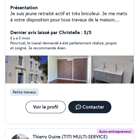
Présentation
Je suis jeune retraité actif et très bricoleur. Je me mets
à votre disposition pour tous travaux de la maison,
rénovation. J'effectue peinture mural et plafond. Je
pose revêtement mural et sol.
Dernier avis laissé par Christelle : 5/5
Il y a 5 mois
Ponctuel, le travail demandé à été parfaitement réalisé, propre
et soigné. Je recommande Alain..
Petits travaux
Voir le profil
Contacter
Auto-entrepreneur
Thierry Guine (TITI MULTI-SERVICE)