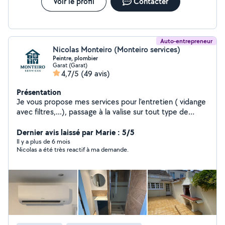
Voir le profil
Contacter
Auto-entrepreneur
Nicolas Monteiro (Monteiro services)
Peintre, plombier
Garat (Garat)
4,7/5
(49 avis)
Présentation
Je vous propose mes services pour l'entretien ( vidange
avec filtres,...), passage à la valise sur tout type de
voiture et changement de pièces automobile (
remplacement de pièces du train roulant, plaquettes,..)
Dernier avis laissé par Marie : 5/5
Je fais aussi entretien des espace vert (tonte,
Il y a plus de 6 mois
Nicolas a été très reactif à ma demande.
débroussaillage, taille..), plomberie, peinture,
electricité.. Multiservice, je suis bon bricoleur donc
n'hésiter pas à me demander. Possibilité de location de
matériel professionnel ( karcher, débroussailleuse, etc )