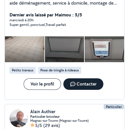
aide déménagement, service à domicile, montage de
meubles, nettoyage et dans tous les travaux.(petits
travaux de maçonnerie, terrassement, peinture)
Dernier avis laissé par Maimou : 5/5
N'hésitez pas à me contacter Cordialement
mercredi à 20h
Super gentil, ponctuel,Travail parfait
Petits travaux
Pose de tringle à rideaux
Voir le profil
Contacter
Particulier
Alain Authier
Particulier bricoleur
Magnac-sur-Touvre (Magnac-sur-Touvre)
5/5
(29 avis)