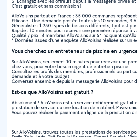
3. Echangez avec les offreurs depuis la messagerie privée et 
C’est gratuit et sans commission !
AlloVoisins partout en France : 35 000 communes représentées 
Efficace : Une demande postée toutes les 10 secondes, 3.6
Généraliste : 1 250 types de besoins différents, tout est poss
Rapide : 10 minutes pour recevoir une première réponse à 
Qualité / prix : 4 membres AlloVoisins sur 5* indiquent qu’All
* Données issues d’une enquête AlloVoisins réalisée sur un é
Vous cherchez un entreteneur de piscine en urgence
Sur AlloVoisins, seulement 10 minutes pour recevoir une p
chez vous, pour votre besoin urgent de entretien piscine
Consultez les profils des membres, professionnels ou particuli
demande et à votre budget.
Conversez ensemble depuis la messagerie AlloVoisins pour de
Est-ce que AlloVoisins est gratuit ?
Absolument ! AlloVoisins est un service entièrement gratuit 
prestation de service ou une location de matériel. Payez uniq
Vous pouvez réaliser le paiement en ligne de la prestation di
Sur AlloVoisins, trouvez toutes les prestations de services po
Emile Zola, Lods, Toit Familial-Bruyeres, Grenet-Eauplet, Vict