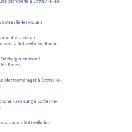
uite plomberie à Sotteville-lès-
à Sotteville-lès-Rouen
ment et aide au
ment à Sotteville-lès-Rouen
- Décharger camion à
e-lès-Rouen
r électroménager à Sotteville-
n
phone - samsung à Sotteville-
n
rrosserie à Sotteville-lès-