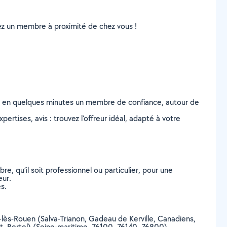
uvez un membre à proximité de chez vous !
z en quelques minutes un membre de confiance, autour de
ertises, avis : trouvez l'offreur idéal, adapté à votre
, qu’il soit professionnel ou particulier, pour une
eur.
s.
lle-lès-Rouen (Salva-Trianon, Gadeau de Kerville, Canadiens,
let, Bertel) (Seine-maritime, 76100, 76140, 76800)