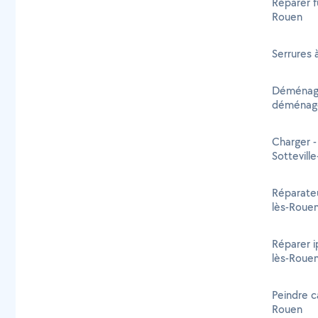
Réparer f
Rouen
Serrures 
Déménage
déménage
Charger 
Sottevill
Réparateu
lès-Roue
Réparer i
lès-Roue
Peindre ca
Rouen