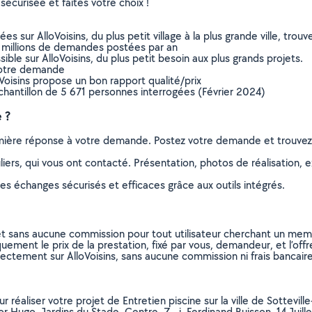
sécurisée et faites votre choix !
sur AlloVoisins, du plus petit village à la plus grande ville, tro
 millions de demandes postées par an
ible sur AlloVoisins, du plus petit besoin aux plus grands projets.
votre demande
oVoisins propose un bon rapport qualité/prix
chantillon de 5 671 personnes interrogées (Février 2024)
 ?
remière réponse à votre demande. Postez votre demande et trouve
ers, qui vous ont contacté. Présentation, photos de réalisation, exp
s échanges sécurisés et efficaces grâce aux outils intégrés.
et sans aucune commission pour tout utilisateur cherchant un membre
uement le prix de la prestation, fixé par vous, demandeur, et l’offr
rectement sur AlloVoisins, sans aucune commission ni frais bancaire
ur réaliser votre projet de Entretien piscine sur la ville de Sottevi
or Hugo, Jardins du Stade, Centre, Z . i, Ferdinand Buisson, 14 Juil