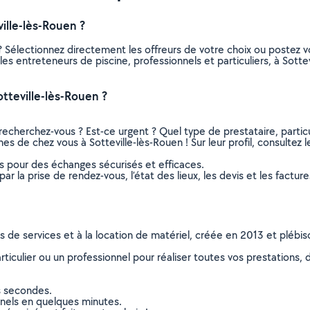
ille-lès-Rouen ?
? Sélectionnez directement les offreurs de votre choix ou poste
s les entreteneurs de piscine, professionnels et particuliers, à So
tteville-lès-Rouen ?
recherchez-vous ? Est-ce urgent ? Quel type de prestataire, particu
es de chez vous à Sotteville-lès-Rouen ! Sur leur profil, consultez l
ns pour des échanges sécurisés et efficaces.
r la prise de rendez-vous, l’état des lieux, les devis et les facture
ns de services et à la location de matériel, créée en 2013 et plébi
culier ou un professionnel pour réaliser toutes vos prestations, d
s secondes.
nnels en quelques minutes.