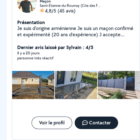
Maçon
Saint-Étienne-du-Rouvray (Cite des Familles)
4,8/5
(45 avis)
Présentation
Je suis d'origine arménienne Je suis un maçon confirmé
et expérimenté (20 ans d'expérience) J accepte
également les travaux divers de bricolage Je suis
Dernier avis laissé par Sylvain : 4/5
disponible et réactif A bientôt!
Il y a 20 jours
personne très réactif
Voir le profil
Contacter