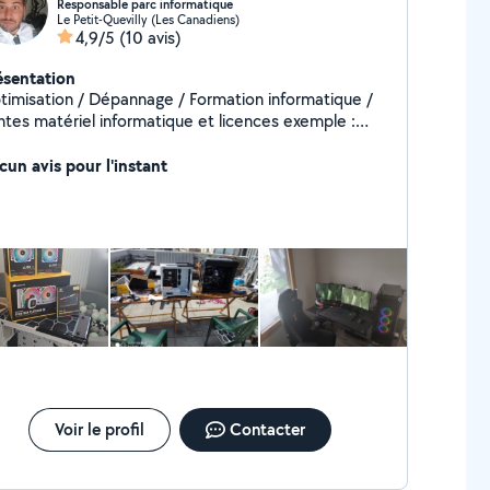
Responsable parc informatique
Le Petit-Quevilly (Les Canadiens)
4,9/5
(10 avis)
ésentation
timisation / Dépannage / Formation informatique /
ntes matériel informatique et licences exemple :
ndows 7 10 11, office 2019 2021, antivirus, Adobe
cun avis pour l'instant
etc... Je me tiens à votre entière disposition.
Voir le profil
Contacter