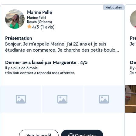
Particulier
Marine Pellé
Marine Pellé
Rouen (Orleans)
4/5
(1 avis)
Présentation
Pr
Bonjour, Je m´appelle Marine, j´ai 22 ans et je suis
étudiante en commerce. Je cherche des petits boulots
afin de financer mon école.
Dernier avis laissé par Marguerite : 4/5
Der
Il y a plus de 6 mois
Il 
très bon contact a repondu mes attentes
Voir le profil
Contacter