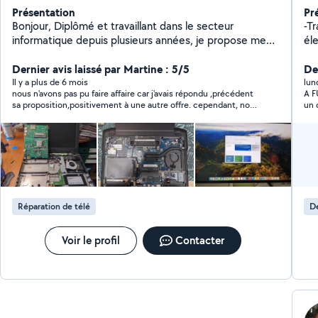
Présentation
Pr
Bonjour, Diplômé et travaillant dans le secteur
-T
informatique depuis plusieurs années, je propose mes
él
services de dépannage / assistance informatique à
mobilier
domicile. Exemple de prestations (liste non
Dernier avis laissé par Martine : 5/5
Leboncoi
De
exhaustives): - Assistance Informatique à Domicile -
Il y a plus de 6 mois
lun
nous n'avons pas pu faire affaire car j'avais répondu ,précédent
A F
Installation, Configuration et Maintenance - Dépannage
sa proposition,positivement à une autre offre. cependant, nos
un 
Internet - Formation Windows / Mac - Sauvegarde /
échanges ont été de qualités. je n'hésiterai pas à prendre
ENC
récupération de données --> Diagnostic gratuit Pour
contact avec lui si nécessaire
SOL
plus d'informations, n'hésitez pas à me contacter
Mon
dém
enf
suite cette 
pen
auc
Réparation de télé
D
aux
car
GR
Voir le profil
Contacter
de'
UNI
ENC
da