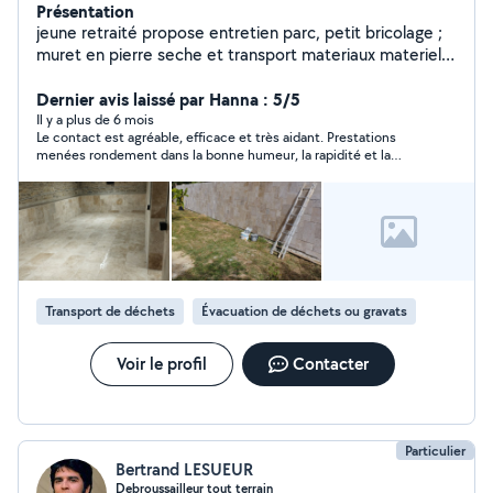
Présentation
jeune retraité propose entretien parc, petit bricolage ;
muret en pierre seche et transport materiaux materiel
avec remorque + voiture fourgonnette
Dernier avis laissé par Hanna : 5/5
Il y a plus de 6 mois
Le contact est agréable, efficace et très aidant. Prestations
menées rondement dans la bonne humeur, la rapidité et la
bienveillance. Je le recommande vivement.
Transport de déchets
Évacuation de déchets ou gravats
Voir le profil
Contacter
Particulier
Bertrand LESUEUR
Debroussailleur tout terrain