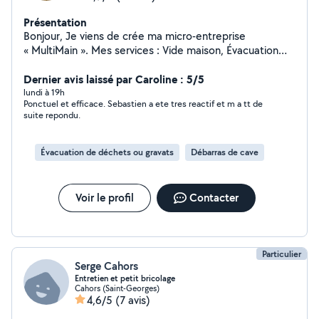
Présentation
Bonjour, Je viens de crée ma micro-entreprise
« MultiMain ». Mes services : Vide maison, Évacuation
déchets, Nettoyage espace verts, Petit travaux, Rachat
divers métaux. Je suis une personne motivée, à l'écoute
Dernier avis laissé par Caroline : 5/5
et ponctuelle. Je reste à votre disposition pour tout
lundi à 19h
Ponctuel et efficace. Sebastien a ete tres reactif et m a tt de
demande d'information. Cordialement M.Lafleur
suite repondu.
Évacuation de déchets ou gravats
Débarras de cave
Voir le profil
Contacter
Particulier
Serge Cahors
Entretien et petit bricolage
Cahors (Saint-Georges)
4,6/5
(7 avis)