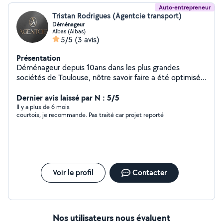
Auto-entrepreneur
Tristan Rodrigues (Agentcie transport)
Déménageur
Albas (Albas)
5/5
(3 avis)
Présentation
Déménageur depuis 10ans dans les plus grandes
sociétés de Toulouse, nôtre savoir faire a été optimisé
avant de ce lancer. Déménagement traditionnel ou
industriel, expert en emballage maritime, chargement
Dernier avis laissé par N : 5/5
de containers , construction de mezzanine . Expert en
Il y a plus de 6 mois
courtois, je recommande. Pas traité car projet reporté
emballage fragile, nos équipes sont efficaces, poli est
toujours de bonne humeur.
Voir le profil
Contacter
Nos utilisateurs nous évaluent