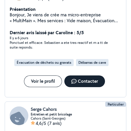
Présentation
Bonjour, Je viens de crée ma micro-entreprise
« MultiMain ». Mes services : Vide maison, Évacuation
déchets, Nettoyage espace verts, Petit travaux, Rachat
divers métaux. Je suis une personne motivée, à l'écoute
Dernier avis laissé par Caroline : 5/5
et ponctuelle. Je reste à votre disposition pour tout
Il y a 6 jours
Ponctuel et efficace. Sebastien a ete tres reactif et m a tt de
demande d'information. Cordialement M.Lafleur
suite repondu.
Évacuation de déchets ou gravats
Débarras de cave
Voir le profil
Contacter
Particulier
Serge Cahors
Entretien et petit bricolage
Cahors (Saint-Georges)
4,6/5
(7 avis)