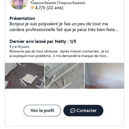
Trespoux-Rassiels (Trespoux-Rassiels)
4,7/5
(22 avis)
Présentation
Bonjour je suis polyvalent je fais un peu de tout ma
carrière professionnelle fait que je peux très bien faire
des espaces vert comme du bricolage dépannage etc
Dernier avis laissé par Netty : 1/5
Il y a 14 jours
Personne pas du tout sérieuse . Après m'avoir contactée , je lui
ai expliqué mon problème , il m'a demandé la marque de mon
lave vaisselle , je la lui ai donnée , il m'a répondu : OK et depuis
je n'ai eu aucune nouvelle de lui .
Voir le profil
Contacter