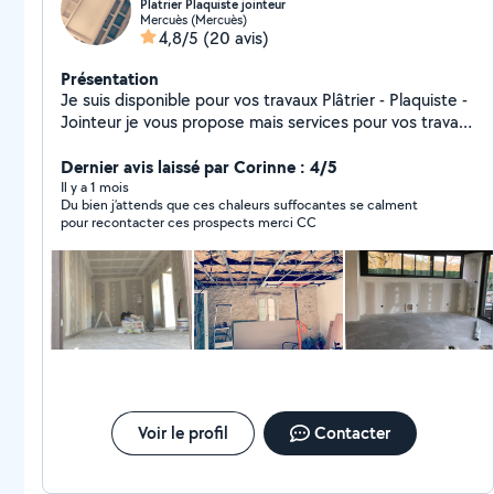
Platrier Plaquiste jointeur
Mercuès (Mercuès)
4,8/5
(20 avis)
Présentation
Je suis disponible pour vos travaux Plâtrier - Plaquiste -
Jointeur je vous propose mais services pour vos travaux
intérieurs neuf / rénovation Enduits murs et plafonds
Placo ( plafond / doublage / cloison / isolation Joints
Dernier avis laissé par Corinne : 4/5
Plâtreries ( plâtre à l'ancienne / montages de cloisons
Il y a 1 mois
Du bien j’attends que ces chaleurs suffocantes se calment
brique Démolitions J'espère vous aider dans vos
pour recontacter ces prospects merci CC
projets hésitez pas je suis à votre écoute pour vos
projets photos de chantier réaliser sur demande
Voir le profil
Contacter