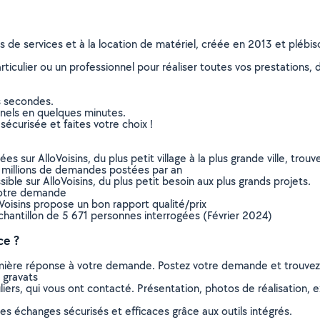
ns de services et à la location de matériel, créée en 2013 et plébi
culier ou un professionnel pour réaliser toutes vos prestations, d
s secondes.
nnels en quelques minutes.
sécurisée et faites votre choix !
sur AlloVoisins, du plus petit village à la plus grande ville, tro
 millions de demandes postées par an
ible sur AlloVoisins, du plus petit besoin aux plus grands projets.
votre demande
oVoisins propose un bon rapport qualité/prix
chantillon de 5 671 personnes interrogées (Février 2024)
ce ?
remière réponse à votre demande. Postez votre demande et trouve
 gravats
ers, qui vous ont contacté. Présentation, photos de réalisation, exp
s échanges sécurisés et efficaces grâce aux outils intégrés.