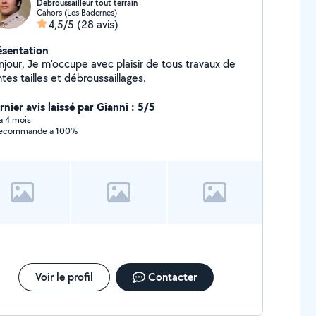
Debroussailleur tout terrain
Cahors (Les Badernes)
4,5/5
(28 avis)
ésentation
njour, Je m'occupe avec plaisir de tous travaux de
tes tailles et débroussaillages.
nier avis laissé par Gianni : 5/5
 a 4 mois
recommande a 100%
Voir le profil
Contacter