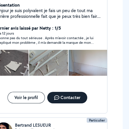
ésentation
jour je suis polyvalent je fais un peu de tout ma
rière professionnelle fait que je peux très bien faire
s espaces vert comme du bricolage dépannage etc
nier avis laissé par Netty : 1/5
 a 12 jours
sonne pas du tout sérieuse . Après m'avoir contactée , je lui
iqué mon problème , il m'a demandé la marque de mon
e la lui ai donnée , il m'a répondu : OK et depuis
n'ai eu aucune nouvelle de lui .
Voir le profil
Contacter
Particulier
Bertrand LESUEUR