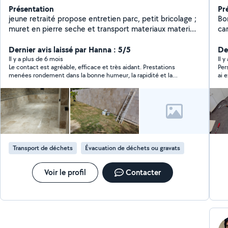
Présentation
Pr
jeune retraité propose entretien parc, petit bricolage ;
Bon
muret en pierre seche et transport materiaux materiel
car
avec remorque + voiture fourgonnette
de
Dernier avis laissé par Hanna : 5/5
Der
Il y a plus de 6 mois
Il y
Le contact est agréable, efficace et très aidant. Prestations
Per
menées rondement dans la bonne humeur, la rapidité et la
ai expl
bienveillance. Je le recommande vivement.
lave vaisselle , j
je 
Transport de déchets
Évacuation de déchets ou gravats
Voir le profil
Contacter