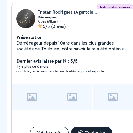
Auto-entrepreneur
Tristan Rodrigues (Agentcie transport)
Déménageur
Albas (Albas)
5/5
(3 avis)
Présentation
Déménageur depuis 10ans dans les plus grandes
sociétés de Toulouse, nôtre savoir faire a été optimisé
avant de ce lancer. Déménagement traditionnel ou
industriel, expert en emballage maritime, chargement
Dernier avis laissé par N : 5/5
de containers , construction de mezzanine . Expert en
Il y a plus de 6 mois
courtois, je recommande. Pas traité car projet reporté
emballage fragile, nos équipes sont efficaces, poli est
toujours de bonne humeur.
Voir le profil
Contacter