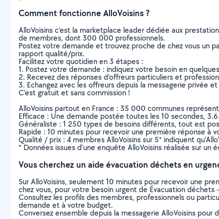
Comment fonctionne AlloVoisins ?
AlloVoisins c’est la marketplace leader dédiée aux prestatio
de membres, dont 300 000 professionnels.
Postez votre demande et trouvez proche de chez vous un parti
rapport qualité/prix.
Facilitez votre quotidien en 3 étapes :
1. Postez votre demande : indiquez votre besoin en quelque
2. Recevez des réponses d’offreurs particuliers et professio
3. Echangez avec les offreurs depuis la messagerie privée et 
C’est gratuit et sans commission !
AlloVoisins partout en France : 35 000 communes représentées 
Efficace : Une demande postée toutes les 10 secondes, 3.6
Généraliste : 1 250 types de besoins différents, tout est poss
Rapide : 10 minutes pour recevoir une première réponse à 
Qualité / prix : 4 membres AlloVoisins sur 5* indiquent qu’All
* Données issues d’une enquête AlloVoisins réalisée sur un é
Vous cherchez un aide évacuation déchets en urgen
Sur AlloVoisins, seulement 10 minutes pour recevoir une p
chez vous, pour votre besoin urgent de Évacuation déchets -
Consultez les profils des membres, professionnels ou particuli
demande et à votre budget.
Conversez ensemble depuis la messagerie AlloVoisins pour de