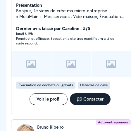
Présentation
Bonjour, Je viens de crée ma micro-entreprise
« MultiMain ». Mes services : Vide maison, Évacuation
déchets, Nettoyage espace verts, Petit travaux,
Rachat divers métaux. Je suis une personne motivée, à
Dernier avis laissé par Caroline : 5/5
l'écoute et ponctuelle. Je reste à votre disposition
lundi à 19h
Ponctuel et efficace. Sebastien a ete tres reactif et m a tt de
pour tout demande d'information. Cordialement
suite repondu.
M.Lafleur
Évacuation de déchets ou gravats
Débarras de cave
Voir le profil
Contacter
Auto-entrepreneur
Bruno Ribeiro