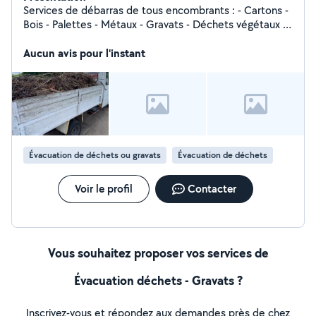
Services de débarras de tous encombrants : - Cartons -
Bois - Palettes - Métaux - Gravats - Déchets végétaux -
Mobiliers - Encombrants - Plastiques - Batteries -
Nettoyage terrasse
Aucun avis pour l'instant
Évacuation de déchets ou gravats
Évacuation de déchets
Voir le profil
Contacter
Vous souhaitez proposer vos services de
Évacuation déchets - Gravats ?
Inscrivez-vous et répondez aux demandes près de chez