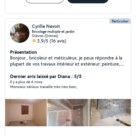
Particulier
Cyrille Nevoit
Bricolage multiple et jardin
Gièvres (Gièvres)
3,9/5
(16 avis)
Présentation
Bonjour , bricoleur et méticuleux, je peux répondre à la
plupart de vos travaux intérieur et extérieur: peinture,
papier, faïence, sol divers, petite plomberie, électricité,
montage d'un mur en parpaing,petite maçonnerie
Dernier avis laissé par Diana : 5/5
'placo, montage ou réfection de votre cuisine ,salle de
Il y a plus de 6 mois
Monsieur sérieux travaille très très bien,
bain, debouchage canalisation, évier, WC..etc. Je
m'occupe aussi de votre jardin, tonte pelouse,
débroussailler, tailler votre haie , , évacuation déchets,
gravats. soudure fer , ferronnerie, perçage, modification,
montage portail ou volet roulant avec
domotique....déménagement. Paiement en CESU de
préférence, alors n'hésiter pas j'étudie toutes
propositions, contacter moi.