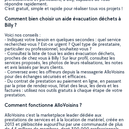
répondre rapidement.
C’est gratuit, simple et rapide pour réaliser tous vos projets !
Comment bien choisir un aide évacuation déchets à
Billy ?
Voici nos conseils :
- Indiquez votre besoin en quelques secondes : quel service
recherchez-vous ? Est-ce urgent ? Quel type de prestataire,
particulier ou professionnel, souhaitez-vous ?
- Consultez la liste de tous les aides évacuation déchets,
proches de chez vous à Billy ! Sur leur profil, consultez les
services proposés, les photos de leurs réalisations, les notes
et avis laissés par leurs clients.
- Conversez avec les offreurs depuis la messagerie AlloVoisins
pour des échanges sécurisés et efficaces.
- Du contrat de prestation au paiement en ligne, en passant
par la prise de rendez-vous, l’état des lieux, les devis et les
factures : utilisez nos outils gratuits à chaque étape de votre
prestation.
Comment fonctionne AlloVoisins ?
AlloVoisins c’est la marketplace leader dédiée aux
prestations de services et à la location de matériel, créée en
2013 et plébiscitée aujourd’hui par une communauté de plus
de 4,5 millions de membres, dont 300 000 professionnels.