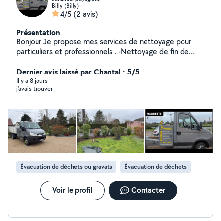
Billy (Billy)
4/5
(2 avis)
Présentation
Bonjour Je propose mes services de nettoyage pour
particuliers et professionnels . -Nettoyage de fin de
chantier -Débarras entrepôt -Enlèvement de végétaux -
Débarras de maison ou appartement -Débarras de
Dernier avis laissé par Chantal : 5/5
bureau -Location de benne -Entretien d'espace vert ,
Il y a 8 jours
j'avais trouver
taille , tonte , élagage Devis gratuit et rapide n'hésitez
pas à me contacter pour plus de renseignements
Cordialement . Billy 41130
Évacuation de déchets ou gravats
Évacuation de déchets
Voir le profil
Contacter