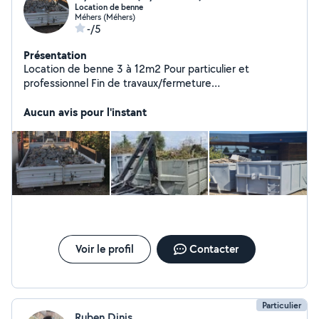
Location de benne
Méhers (Méhers)
-/5
Présentation
Location de benne 3 à 12m2 Pour particulier et
professionnel Fin de travaux/fermeture
usine/demolition/fin de chantier
Gravât/terre/vegetaux/dib/carton/feraille etc.. Je me
Aucun avis pour l'instant
déplace à 100 kilomètre autour de Blois
Voir le profil
Contacter
Particulier
Ruben Dinis