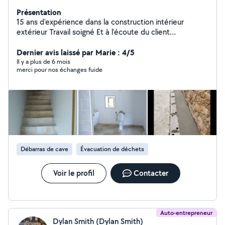
Présentation
15 ans d'expérience dans la construction intérieur
extérieur Travail soigné Et à l'écoute du client
Placoplatre maison neuve et rénovation Peinture
intérieur extérieur Carrelage Maçonnerie Pose de
Dernier avis laissé par Marie : 4/5
clôture Démoussage de toiture nettoyage de façade
Il y a plus de 6 mois
merci pour nos échanges fuide
N'hésitez pas à me contacter pour plus de
renseignements
Débarras de cave
Évacuation de déchets
Voir le profil
Contacter
Auto-entrepreneur
Dylan Smith (Dylan Smith)