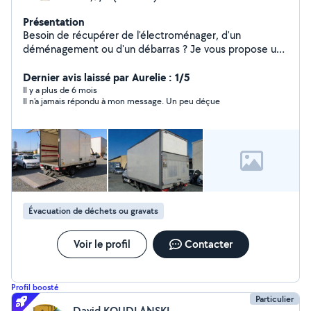
Présentation
Besoin de récupérer de l'électroménager, d'un
déménagement ou d'un débarras ? Je vous propose un
service rapide, efficace et sérieux .N'hésitez pas à me
contacter pour plus d'informations.
Dernier avis laissé par Aurelie : 1/5
Il y a plus de 6 mois
Il n'a jamais répondu à mon message. Un peu déçue
Évacuation de déchets ou gravats
Voir le profil
Contacter
Profil boosté
Particulier
David KOUDLANSKI