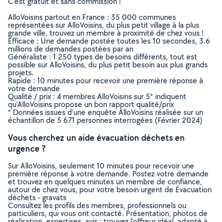
C’est gratuit et sans commission !
AlloVoisins partout en France : 35 000 communes
représentées sur AlloVoisins, du plus petit village à la plus
grande ville, trouvez un membre à proximité de chez vous !
Efficace : Une demande postée toutes les 10 secondes, 3.6
millions de demandes postées par an
Généraliste : 1 250 types de besoins différents, tout est
possible sur AlloVoisins, du plus petit besoin aux plus grands
projets.
Rapide : 10 minutes pour recevoir une première réponse à
votre demande
Qualité / prix : 4 membres AlloVoisins sur 5* indiquent
qu’AlloVoisins propose un bon rapport qualité/prix
* Données issues d’une enquête AlloVoisins réalisée sur un
échantillon de 5 671 personnes interrogées (Février 2024)
Vous cherchez un aide évacuation déchets en
urgence ?
Sur AlloVoisins, seulement 10 minutes pour recevoir une
première réponse à votre demande. Postez votre demande
et trouvez en quelques minutes un membre de confiance,
autour de chez vous, pour votre besoin urgent de Évacuation
déchets - gravats
Consultez les profils des membres, professionnels ou
particuliers, qui vous ont contacté. Présentation, photos de
réalisation, expertises, avis : trouvez l'offreur idéal, adapté à