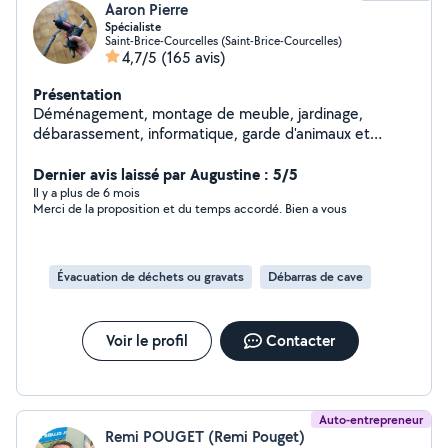
Aaron Pierre
Spécialiste
Saint-Brice-Courcelles (Saint-Brice-Courcelles)
4,7/5
(165 avis)
Présentation
Déménagement, montage de meuble, jardinage,
débarassement, informatique, garde d'animaux et
d'enfants etc. Pour résumer, si vous avez besoin de
quelque chose, je sais presque tout faire et même si je
Dernier avis laissé par Augustine : 5/5
ne sais pas le faire, je trouverai quelqu'un pour vous
Il y a plus de 6 mois
Merci de la proposition et du temps accordé. Bien a vous
aider
Évacuation de déchets ou gravats
Débarras de cave
Voir le profil
Contacter
Auto-entrepreneur
Remi POUGET (Remi Pouget)