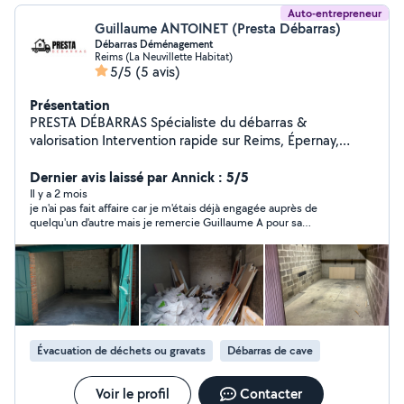
Auto-entrepreneur
Guillaume ANTOINET (Presta Débarras)
Débarras Déménagement
Reims (La Neuvillette Habitat)
5/5
(5 avis)
Présentation
PRESTA DÉBARRAS Spécialiste du débarras &
valorisation Intervention rapide sur Reims, Épernay,
Châlons-en-Champagne et alentours Débarras de
maisons, appartements, caves, greniers, garages, box
Dernier avis laissé par Annick : 5/5
Accompagnement au déménagement : tri, enlèvement,
Il y a 2 mois
je n'ai pas fait affaire car je m'étais déjà engagée auprès de
allègement des volumes Valorisation : estimation,
quelqu'un d'autre mais je remercie Guillaume A pour sa
expertise, rachat et revente d'objets Tri, recyclage et
réactivité
nettoyage possible en fin d'intervention Formules
adaptées : Gratuit, Rémunéré ou Facturé selon la valeur
des biens Devis gratuit et réponse rapide (sous 24h)
Interventions pour particuliers et professionnels
succession, déménagement, logement insalubre, etc.
Évacuation de déchets ou gravats
Débarras de cave
Voir le profil
Contacter