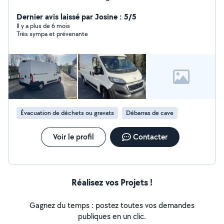
debarasser d'encombrants... Je vous propose mes
services, réactif et soigné, n' hésitez pas pour plus
Dernier avis laissé par Josine : 5/5
d'informations !
Il y a plus de 6 mois
Très sympa et prévenante
Évacuation de déchets ou gravats
Débarras de cave
Voir le profil
Contacter
Réalisez vos Projets !
Gagnez du temps : postez toutes vos demandes
publiques en un clic.