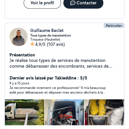
Voir le profil
Contacter
Particulier
Guillaume Baclet
Tous types de manutention
Tinqueux (Haubette)
4,9/5
(107 avis)
Présentation
Je réalise tous types de services de manutention
comme débarrasser des encombrants, services de
livraison, etc Je me tiens disponible pour toute
demande.
Dernier avis laissé par Takieddine : 5/5
Il y a 15 jours
Je recommande vivement ce professionnel ! Il m’a beaucoup
aidé pour débarrasser et déposer mes anciens déchets à la
déchetterie. Il est sérieux, ponctuel, professionnel et très
serviable. Travail effectué rapidement et avec beaucoup de
soin. Merci encore pour votre aide, je le recommande sans
hésitation !