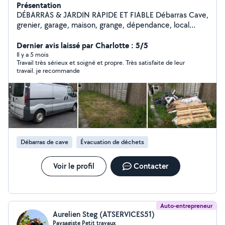
Présentation
DÉBARRAS & JARDIN RAPIDE ET FIABLE Débarras Cave,
grenier, garage, maison, grange, dépendance, local
encombré Objets encombrants Meubles,
électroménager, matelas, cartons, ferraille, bois et
Dernier avis laissé par Charlotte : 5/5
divers encombrants Jardin et extérieur Tonte de
Il y a 5 mois
Travail très sérieux et soigné et propre. Très satisfaite de leur
pelouse, enlèvement de déchets verts, abris
travail. je recommande
encombrés Pourquoi me choisir ? Sérieux, ponctuel et
soigneux Travail propre et respectueux de vos lieux
Disponible en semaine et week-end sur Reims et 40
kilomètres au alentours Contactez-moi avec détails ou
photos pour un devis rapide. Merci
Débarras de cave
Évacuation de déchets
Voir le profil
Contacter
Auto-entrepreneur
Aurelien Steg (ATSERVICES51)
Paysagiste Petit travaux