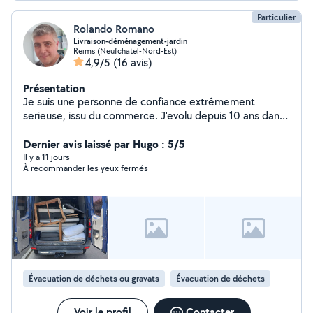
Particulier
Rolando Romano
Livraison-déménagement-jardin
Reims (Neufchatel-Nord-Est)
4,9/5
(16 avis)
Présentation
Je suis une personne de confiance extrêmement
serieuse, issu du commerce. J'evolu depuis 10 ans dans
des professions plus techniques, auxquelles s'ajoutent
mes nombreux loisirs et activités, ce qui m'a permis de
Dernier avis laissé par Hugo : 5/5
développer des capacités de bricolage, de jardinage, de
Il y a 11 jours
À recommander les yeux fermés
transport logistique, relationnelles et commerciales.
Réel autodidacte polyvalent, je propose de mettre tous
ces talents au service de la communauté Allô Voisins.
Évacuation de déchets ou gravats
Évacuation de déchets
Voir le profil
Contacter