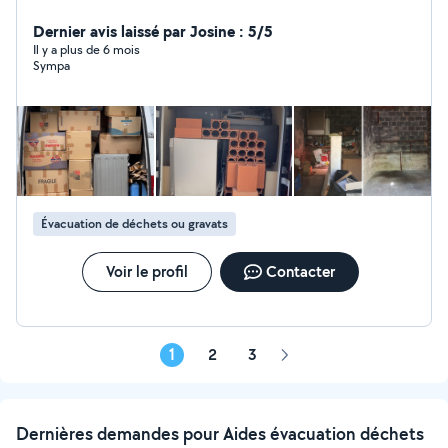
déplacer ? Je m'occupe de tout ! Déménagements et
débarras rapides, propres et organisés. Maisons,
Dernier avis laissé par Josine : 5/5
appartements, caves ou locaux : j'interviens avec
Il y a plus de 6 mois
Sympa
efficacité et soin, pour vous libérer l'espace et l'esprit.
Évacuation de déchets ou gravats
Voir le profil
Contacter
1
2
3
Page
suivante
Dernières demandes pour Aides évacuation déchets