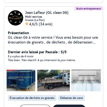
Auto-entrepreneur
Jean Lafleur (GL clean 06)
Multi services
Grasse (Le Plan)
4,6/5
(34 avis)
Présentation
GL clean 06 à votre service ! Vous avez besoin pour une
évacuation de gravats , de déchets , de débarrasser
tout types de vehicule ou de faire un déménagement
ect.... n'hésitez pas contactez moi !
Dernier avis laissé par Pascale : 5/5
Il y a plus de 6 mois
Très bien. Très réactif. A pu intervenir le jour même.
Évacuation de déchets ou gravats
Débarras de cave