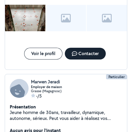
Voir le profil
Contacter
Particulier
Marwen Jeradi
Employer de maison
Grasse (Magagnosc)
-/5
Présentation
Jeune homme de 30ans, travailleur, dynamique,
autonome, sérieux. Peut vous aider à réalisez vos
travaux dans l'entretien de votre jardin, vos oliviers etc ..
c'est aussi travailler dans le bâtiment, la peinture et
Aucun avis pour l'instant