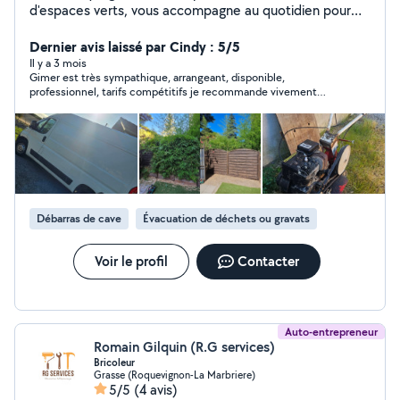
d'espaces verts, vous accompagne au quotidien pour
sublimer vos extérieurs. Nous proposons des
prestations complètes : nettoyage de jardins, taille de
Dernier avis laissé par Cindy : 5/5
haies, tonte, débroussaillage, désherbage de massifs,
Il y a 3 mois
Gimer est très sympathique, arrangeant, disponible,
entretien de copropriétés, ainsi que petits travaux de
professionnel, tarifs compétitifs je recommande vivement
bricolage et services de vide maison. Réactifs, sérieux
nous ferons appel à lui pour nos futurs besoins merci à bientôt
et soucieux du détail, nous mettons tout en œuvre pour
vous offrir un extérieur propre, soigné et agréable toute
l'année. Faites confiance à un professionnel engagé pour
un résultat à la hauteur de vos attentes.
Débarras de cave
Évacuation de déchets ou gravats
Voir le profil
Contacter
Auto-entrepreneur
Romain Gilquin (R.G services)
Bricoleur
Grasse (Roquevignon-La Marbriere)
5/5
(4 avis)