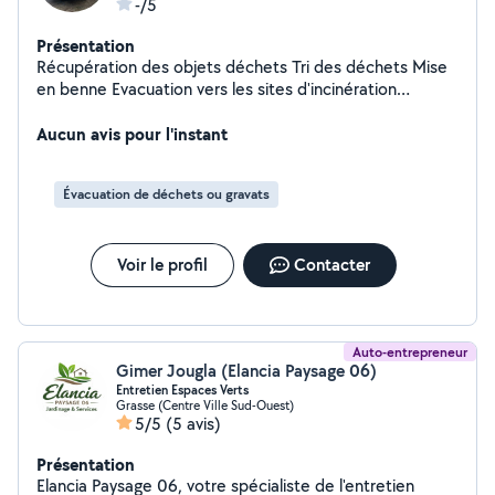
-/5
Présentation
Récupération des objets déchets Tri des déchets Mise
en benne Evacuation vers les sites d'incinération
Evacuation vers les sites de recyclage Evacuation vers
les sites de transformations spécifiques
Aucun avis pour l'instant
Évacuation de déchets ou gravats
Voir le profil
Contacter
Auto-entrepreneur
Gimer Jougla (Elancia Paysage 06)
Entretien Espaces Verts
Grasse (Centre Ville Sud-Ouest)
5/5
(5 avis)
Présentation
Elancia Paysage 06, votre spécialiste de l'entretien