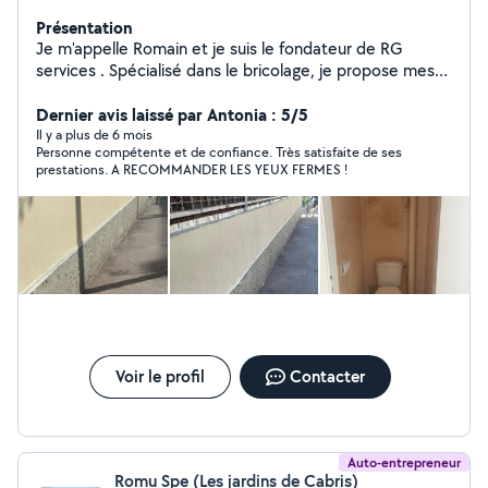
Présentation
Je m'appelle Romain et je suis le fondateur de RG
services . Spécialisé dans le bricolage, je propose mes
services pour tous vos travaux du quotidien : montage
de meubles, réparations, installations, petits travaux de
Dernier avis laissé par Antonia : 5/5
rénovation et bien plus encore. Avec mon expertise et
Il y a plus de 6 mois
Personne compétente et de confiance. Très satisfaite de ses
mon savoir-faire, je vous garantis un travail soigné,
prestations. A RECOMMANDER LES YEUX FERMES !
rapide et efficace. Que vous soyez un particulier ou un
professionnel, je suis à votre disposition pour vous
apporter des solutions adaptées à vos besoins.
N'hésitez pas à me contacter pour un devis ou pour
discuter de votre
Voir le profil
Contacter
Auto-entrepreneur
Romu Spe (Les jardins de Cabris)