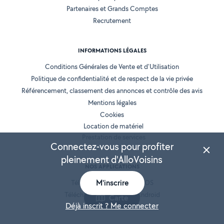
Partenaires et Grands Comptes
Recrutement
INFORMATIONS LÉGALES
Conditions Générales de Vente et d'Utilisation
Politique de confidentialité et de respect de la vie privée
Référencement, classement des annonces et contrôle des avis
Mentions légales
Cookies
Location de matériel
Prestation de services
Connectez-vous pour profiter
pleinement d'AlloVoisins
NOS APPLICATIONS
M'inscrire
Télécharger l’application iOS
Télécharger l’application Android
Carte
Déjà inscrit ? Me connecter