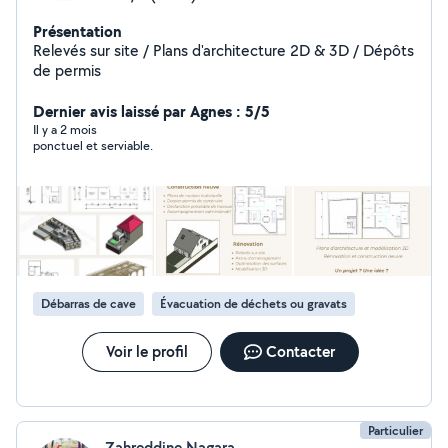
Présentation
Relevés sur site / Plans d'architecture 2D & 3D / Dépôts
de permis
Dernier avis laissé par Agnes : 5/5
Il y a 2 mois
ponctuel et serviable.
Débarras de cave
Évacuation de déchets ou gravats
Voir le profil
Contacter
Particulier
Zahreddine Nagara