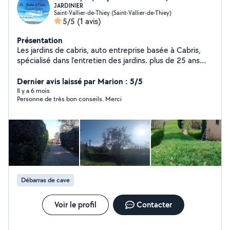
JARDINIER
Saint-Vallier-de-Thiey (Saint-Vallier-de-Thiey)
5/5
(1 avis)
Présentation
Les jardins de cabris, auto entreprise basée à Cabris,
spécialisé dans l'entretien des jardins. plus de 25 ans
d'expérience dans le domaine des espaces verts. tonte
,taille de haies, débroussaillage ,entretien et tailles
Dernier avis laissé par Marion : 5/5
d'oliviers prestation de jardinage éligibles au crédit
Il y a 6 mois
Personne de très bon conseils. Merci
d'impôt de 50% (SAP) travail sérieux, soigné et de
proximité
Débarras de cave
Voir le profil
Contacter