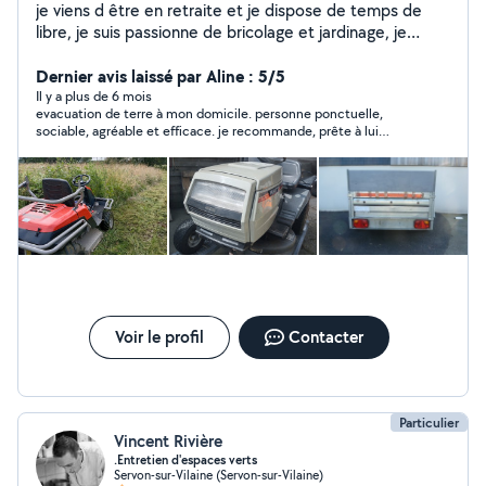
je viens d être en retraite et je dispose de temps de
libre, je suis passionne de bricolage et jardinage, je
dispose de matériel divers a la location et j aime rendre
service, je dispose d une remorque de 500KG,grande
Dernier avis laissé par Aline : 5/5
caisse, basculante, rehausses, équiper d un porte moto
Il y a plus de 6 mois
evacuation de terre à mon domicile. personne ponctuelle,
, tronçonneuse a bois, tondeuse thermique et
sociable, agréable et efficace. je recommande, prête à lui
électrique, coffre de toit, ,karcher ,tracteur tondeuse,
demander d'autres services.
motobineuse thermique, bétonnière électrique, broyeur
a végétaux électrique, , rouleau et semoir a gazon, ,
perceuse bochs a batterie ,tronçonneuse a bois
électrique, ,ponceuse,rabotteuse, scie circulaire, poste
a souder, je peut tondre votre pelouse avec mon
tracteur tondeuse avec bac avec mulching, prestations
de parcelles de débroussaillage ,autour de plan d eau
,bois et champ avec une autoportée débroussailleuse
Voir le profil
Contacter
Particulier
Vincent Rivière
.Entretien d'espaces verts
Servon-sur-Vilaine (Servon-sur-Vilaine)