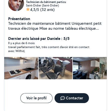
Technicien du bâtiment particu
Saint-Didier (Saint-Didier)
4,3/5
(32 avis)
Présentation
Technicien de maintenance bâtiment Uniquement petit
travaux électrique Mise au norme tableau électrique
changement de disjoncteur. Travaux plomberie PER
,multicouche,remplacement mitigeur douche, lavabo
Dernier avis laissé par Daniele : 5/5
,evier vanne d arrêt. Alimentation electrique portail
Il y a plus de 6 mois
travail parfaitement fait, très content d'avoir été en contact
battant Parquet chambre ,mise en place de barre de
avec Wilfrid,
rideaux ,raboter porte bois ,remplacement serrure.
entretien vmc Entretien ballon d eau chaude Déco sur
mur menuiserie. Mise en place d éclairage ou prise de
courant Habilitation électrique BR
Voir le profil
Contacter