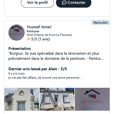
Voir le profil
Contacter
Particulier
Youssef Ismail
Peinturier
Vitré (Champ de Foire-La Fleuriais)
3/5
(1 avis)
Présentation
"Bonjour, Je suis spécialisé dans la rénovation et plus
précisément dans le domaine de la peinture: - Peinture
intérieur / peinture extérieur - Nettoyage / Traitement
façade et toiture - Enduit / Taloche Le devis est gratuit
Dernier avis laissé par Alain : 3/5
et les conseils couleurs sont offerts. Je suis disponible
Il y a 6 mois
je n'ai pas fait affaire, j'ai trouvé une autre personne...
24h/24, n'hésitez pas à me contacter."