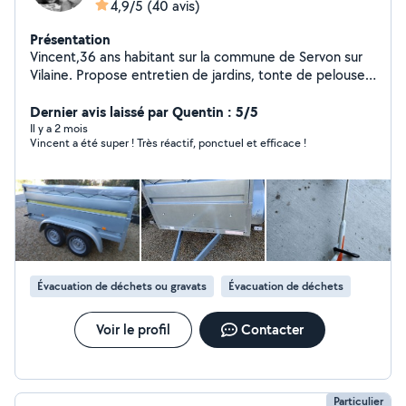
4,9/5
(40 avis)
Présentation
Vincent,36 ans habitant sur la commune de Servon sur
Vilaine. Propose entretien de jardins, tonte de pelouses
, taille de petites haies avec enlèvement des déchets
verts. Je peux aussi enlever tout types de déchets en
Dernier avis laissé par Quentin : 5/5
déchetterie. Contactez moi au Zéro six Quarante deux
Il y a 2 mois
Vincent a été super ! Très réactif, ponctuel et efficace !
Dix Trente huit Quatre vingt
Évacuation de déchets ou gravats
Évacuation de déchets
Voir le profil
Contacter
Particulier