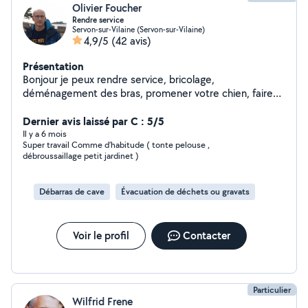
Olivier Foucher
Rendre service
Servon-sur-Vilaine (Servon-sur-Vilaine)
4,9/5
(42 avis)
Présentation
Bonjour je peux rendre service, bricolage,
déménagement des bras, promener votre chien, faire
les courses et plus encore
Dernier avis laissé par C : 5/5
Il y a 6 mois
Super travail Comme d’habitude ( tonte pelouse ,
débroussaillage petit jardinet )
Débarras de cave
Évacuation de déchets ou gravats
Voir le profil
Contacter
Particulier
Wilfrid Frene