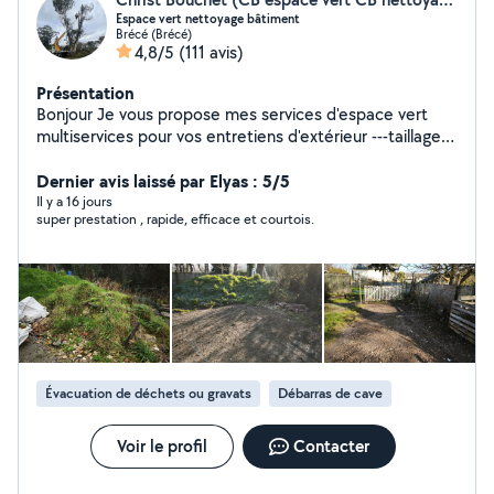
Espace vert nettoyage bâtiment
Brécé (Brécé)
4,8/5
(111 avis)
Présentation
Bonjour Je vous propose mes services d'espace vert
multiservices pour vos entretiens d'extérieur ---taillage
de haie et d'arbustes ---tente de pelouse grande
surface ou petite surface ---élagage coupe d'arbre ---
Dernier avis laissé par Elyas : 5/5
débroussaillage et ramassage des feuilles Service de
Il y a 16 jours
super prestation , rapide, efficace et courtois.
nettoyage peinture et ravalement ---nettoyage de
toiture dallage muret terrasse pignon façade... Peinture
intérieur extérieur peinture muret façade pignon... ---
l'évacuation des déchets verts des encombrants des
gravats et autres N'hésitez pas les devis et
déplacement sont gratuits Disponible 24H24. Possibilité
de payer en plusieurs fois sans frais par virement ou par
chèque travaux effectués rapidement et
Évacuation de déchets ou gravats
Débarras de cave
soigneusement.
Voir le profil
Contacter