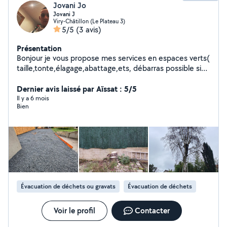
Jovani Jo
Jovani J
Viry-Châtillon (Le Plateau 3)
5/5
(3 avis)
Présentation
Bonjour je vous propose mes services en espaces verts(
taille,tonte,élagage,abattage,ets, débarras possible si
besoins travaille propre et soigné je suis à votre
dispositions h24 7j7 si nécessaire me contacter pour
Dernier avis laissé par Aïssat : 5/5
plus d'informations merci.
Il y a 6 mois
Bien
Évacuation de déchets ou gravats
Évacuation de déchets
Voir le profil
Contacter