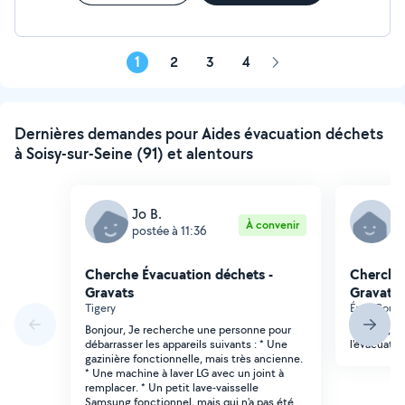
1
2
3
4
Page
suivante
Dernières demandes pour Aides évacuation déchets
à Soisy-sur-Seine (91) et alentours
Jo B.
D
À convenir
postée à 11:36
p
Cherche Évacuation déchets -
Cherche 
Gravats
Gravats
Tigery
Évry-Courc
Bonjour, Je recherche une personne pour
Bonjour, je
débarrasser les appareils suivants : * Une
l'évacuati
gazinière fonctionnelle, mais très ancienne.
* Une machine à laver LG avec un joint à
remplacer. * Un petit lave-vaisselle
Samsung fonctionnel, mais qui n'a pas été