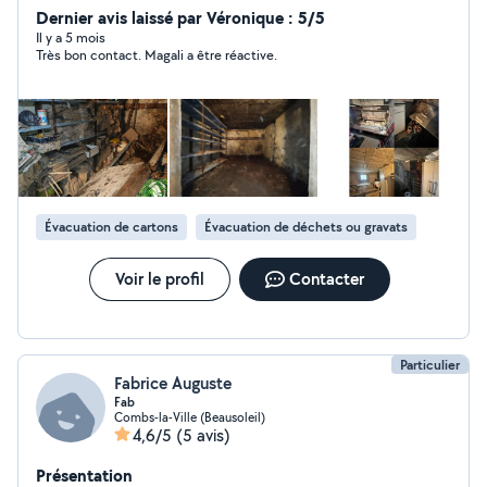
transport de colis, débarras. Matériels pro, camion.
Dernier avis laissé par Véronique : 5/5
Patiente et ponctuelle. Au plaisir de vous venir en aide.
Il y a 5 mois
Très bon contact. Magali a être réactive.
A bientôt
Évacuation de cartons
Évacuation de déchets ou gravats
Voir le profil
Contacter
Particulier
Fabrice Auguste
Fab
Combs-la-Ville (Beausoleil)
4,6/5
(5 avis)
Présentation