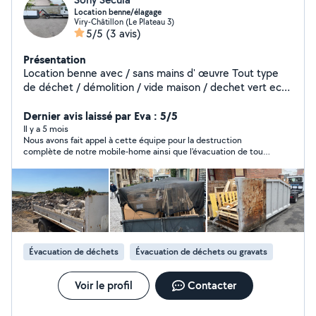
Location benne/élagage
Viry-Châtillon (Le Plateau 3)
5/5
(3 avis)
Présentation
Location benne avec / sans mains d' œuvre Tout type
de déchet / démolition / vide maison / dechet vert ect
Benne de 3 à 13m3 Chargement avec bras de grue
possible. Taille haie Élevage abattage arbre. Nettoyage
Dernier avis laissé par Eva : 5/5
de toiture et crépi maison Disponible pour toute
Il y a 5 mois
Nous avons fait appel à cette équipe pour la destruction
demande
complète de notre mobile-home ainsi que l'évacuation de tous
les déchets, et le résultat est irréprochable. Ce sont de
véritables bosseurs : ponctuels, extrêmement organisés et
d'une efficacité redoutable. Le chantier a été rendu
parfaitement propre après leur passage. Nous les
recommandons sans aucune hésitation pour leur sérieux et
leur professionnalisme. Vous pouvez leur confier vos travaux les
yeux fermés !
Évacuation de déchets
Évacuation de déchets ou gravats
Voir le profil
Contacter