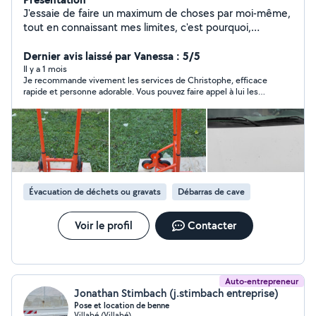
J'essaie de faire un maximum de choses par moi-même,
tout en connaissant mes limites, c'est pourquoi,
j'apprécie le bricolage, le jardinage et la mécanique.
J'aime rendre service à mes semblables. N'hésitez pas à
Dernier avis laissé par Vanessa : 5/5
me contacter au : 06-75-90-62-41 si vous souhaitez plus
Il y a 1 mois
Je recommande vivement les services de Christophe, efficace
d'informations.
rapide et personne adorable. Vous pouvez faire appel à lui les
yeux fermés.
Évacuation de déchets ou gravats
Débarras de cave
Voir le profil
Contacter
Auto-entrepreneur
Jonathan Stimbach (j.stimbach entreprise)
Pose et location de benne
Villabé (Villabé)