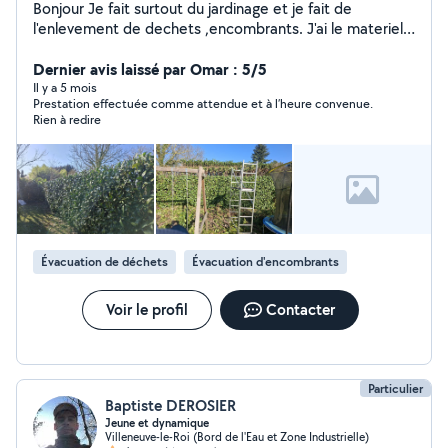
Bonjour Je fait surtout du jardinage et je fait de
l'enlevement de dechets ,encombrants. J'ai le materiel.
Et je fait de la location de materiel taille haie, souffleur
sthil sur batterrie.
Dernier avis laissé par Omar : 5/5
Il y a 5 mois
Prestation effectuée comme attendue et à l’heure convenue.
Rien à redire
Évacuation de déchets
Évacuation d'encombrants
Voir le profil
Contacter
Particulier
Baptiste DEROSIER
Jeune et dynamique
Villeneuve-le-Roi (Bord de l'Eau et Zone Industrielle)