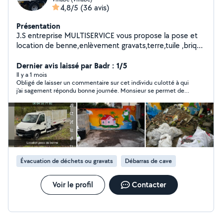
4,8/5
(36 avis)
Présentation
J.S entreprise MULTISERVICE vous propose la pose et
location de benne,enlèvement gravats,terre,tuile ,brique
etc
Dernier avis laissé par Badr : 1/5
Il y a 1 mois
Obligé de laisser un commentaire sur cet individu culotté à qui
j’ai sagement répondu bonne journée. Monsieur se permet de
me dire de me renseigner sur les prix avant de poster mon
annonce La blague j’ai reçu plusieurs offres en dessous de cet
individu comparé bien ailleurs, il y a moins cher que lui
Évacuation de déchets ou gravats
Débarras de cave
Voir le profil
Contacter