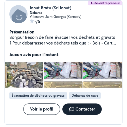
Auto-entrepreneur
Ionut Bratu (Srl Ionut)
Debaras
Villeneuve-Saint-Georges (Kennedy)
-/5
Présentation
Bonjour Besoin de faire évacuer vos déchets et gravats
? Pour débarrasser vos déchets tels que : - Bois - Carton
- Papiers - Gravats - Meubles - Électroménager -
Encombrants - Plastique - Amiante -déchets végétaux
Aucun avis pour l'instant
Dans vos locaux tel que : - Appartement - Maison - Cave
- Boutique - Commerce - Bureaux - Entreprise - Usine -
Parking Souterrain - Greniers Nous effectuons
également des travaux de démolitions, de terasse
N'hésitez pas à nous contacter au Nous sommes
disponibles 7j/7. Nous nous déplaçons dans toute Île De
France. Devis Et Déplacement Gratuit. Joignable De
Évacuation de déchets ou gravats
Débarras de cave
7h/23h.
Voir le profil
Contacter