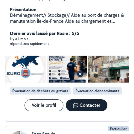
Présentation
Déménagement// Stockage// Aide au port de charges &
manutention Île-de-France Aide au chargement et
déchargement Port de meubles, cartons et objets
lourds Aide pour déplacer du mobilier dans un logement
Dernier avis laissé par Rosie : 5/5
Montage et démontage simple de meubles Monte-
Il y a 1 mois
répond très rapidement
Charge disponible Zone : Île-de-France et alentours
Déplacements possibles dans toute la France à des prix
compétitifs! Sérieux, ponctuel et soigneux !
Évacuation de déchets ou gravats
Évacuation d'encombrants
Voir le profil
Contacter
Particulier
Sony Secula