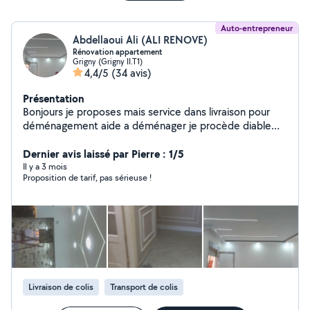
Auto-entrepreneur
Abdellaoui Ali (ALI RENOVE)
Rénovation appartement
Grigny (Grigny II.T1)
4,4/5
(34 avis)
Présentation
Bonjours je proposes mais service dans livraison pour
déménagement aide a déménager je procède diable
électrique aucun effort pour monter et descendre
escalier peut aussi aider démonter meuble remonter
Dernier avis laissé par Pierre : 1/5
compétences dans les travaux rénovation enduit
Il y a 3 mois
Proposition de tarif, pas sérieuse !
peinture réparation ext enlèvement grava je suis sérieux
dans mon travaille et ponctuel je reste a votre
disposition a tout moment 24/24
Livraison de colis
Transport de colis