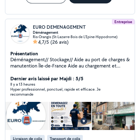
Entreprise
EURO DEMENAGEMENT
Déménagement
Ris-Orangis (St-Lazarre-Bois de L'Epine-Hippodrome)
4,7/5
(26 avis)
Présentation
Déménagement// Stockage// Aide au port de charges &
manutention Île-de-France Aide au chargement et
déchargement Port de meubles, cartons et objets
lourds Aide pour déplacer du mobilier dans un logement
Dernier avis laissé par Majdi : 5/5
Montage et démontage simple de meubles Monte-
Il y a 13 heures
Hyper professionnel, ponctuel, rapide et efficace. Je
Charge disponible Zone : Île-de-France et alentours
recommande
Déplacements possibles dans toute la France à des prix
compétitifs! Sérieux, ponctuel et soigneux !
Livraison de colis
Transport de colis