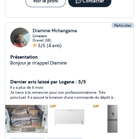
Voir le profil
Contacter
Particulier
Diamine Mchangama
Livraison
Draveil (S8)
5/5
(4 avis)
Présentation
Bonjour je m'appel Diamine
Dernier avis laissé par Logane : 5/5
Il y a plus de 6 mois
Je tiens à le remercier pour son professionnalisme. Très
ponctuel. Il a assuré la livraison d’une commande du dépôt à
mon domicile. Il est minutieux avec le matériel transporté. Je
referai appel à lui pour d’autres services. Encore Mercii !