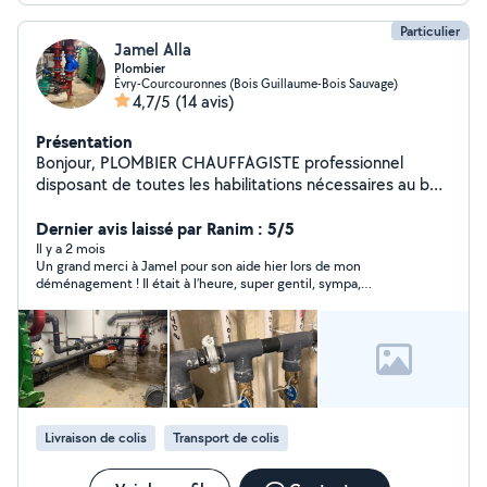
Particulier
Jamel Alla
Plombier
Évry-Courcouronnes (Bois Guillaume-Bois Sauvage)
4,7/5
(14 avis)
Présentation
Bonjour, PLOMBIER CHAUFFAGISTE professionnel
disposant de toutes les habilitations nécessaires au bon
déroulement des interventions. Diplômé, j'assure depuis
plus de 19 ans l'installation, vos équipements sanitaire et
Dernier avis laissé par Ranim : 5/5
thermique Je suis véhiculé et dispose d'un outillage
Il y a 2 mois
Un grand merci à Jamel pour son aide hier lors de mon
professionnel de qualité. Sérieux 076053 et 2986 et Je
déménagement ! Il était à l’heure, super gentil, sympa,
reste à votre disposition en cas de besoin. Merci et à
professionnel et très efficace du début à la fin. Franchement
bientôt ! 076053et 2986
rien à dire, tout s’est très bien passé grâce à lui. Je
recommande sans hésiter ! 👍
Livraison de colis
Transport de colis