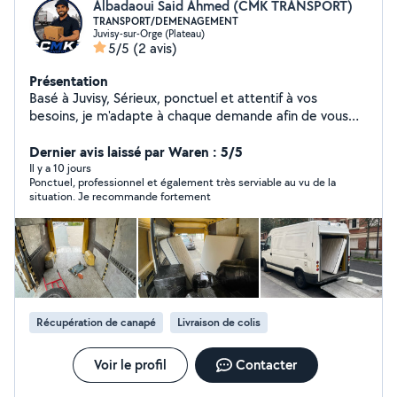
Albadaoui Said Ahmed (CMK TRANSPORT)
TRANSPORT/DEMENAGEMENT
Juvisy-sur-Orge (Plateau)
5/5
(2 avis)
Présentation
Basé à Juvisy, Sérieux, ponctuel et attentif à vos
besoins, je m'adapte à chaque demande afin de vous
proposer une solution efficace au meilleur tarif.
Contactez-moi dès maintenant pour un devis rapide ou
Dernier avis laissé par Waren : 5/5
toute information.
Il y a 10 jours
Ponctuel, professionnel et également très serviable au vu de la
situation. Je recommande fortement
Récupération de canapé
Livraison de colis
Voir le profil
Contacter