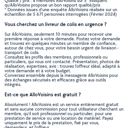
Qualité / prix : 4 membres AlloVoisins sur 5* indiquent
qu’AlloVoisins propose un bon rapport qualité/prix
* Données issues d’une enquête AlloVoisins réalisée sur un
échantillon de 5 671 personnes interrogées (Février 2024)
Vous cherchez un livreur de colis en urgence ?
Sur AlloVoisins, seulement 10 minutes pour recevoir une
première réponse à votre demande. Postez votre demande
et trouvez en quelques minutes un membre de confiance,
autour de chez vous, pour votre besoin urgent de livraison -
transport de colis
Consultez les profils des membres, professionnels ou
particuliers, qui vous ont contacté. Présentation, photos de
réalisation, expertises, avis : trouvez l'offreur idéal, adapté à
votre demande et à votre budget.
Conversez ensemble depuis la messagerie AlloVoisins pour
des échanges sécurisés et efficaces grâce aux outils
intégrés.
Est-ce que AlloVoisins est gratuit ?
Absolument ! AlloVoisins est un service entièrement gratuit
et sans aucune commission pour tout utilisateur cherchant un
membre, qu’il soit professionnel ou particulier, pour une
prestation de service ou une location de matériel. Payez
uniquement le prix de la prestation, fixé par vous,
demandeur, et l’offreur.