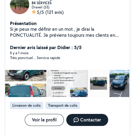
BK SERVICES
Draveil (S3)
5/5
(121 avis)
Présentation
Si je peux me définir en un mot , je dirai la
PONCTUALITÉ. Je préviens toujours mes clients en
avance si j'ai un petit retard ou autre mais je m'arrange
de tel sorte que ça n'arrive pas. J'ai un diable - une
Dernier avis laissé par Didier : 5/5
couverture de protection - un plateau roulant.
Il y a 1 mois
Très ponctuel… Service rapide
Livraison de colis
Transport de colis
Voir le profil
Contacter