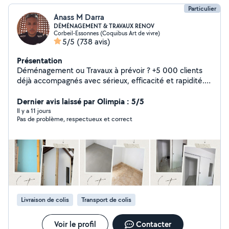
Particulier
Anass M Darra
DÉMÉNAGEMENT & TRAVAUX RENOV
Corbeil-Essonnes (Coquibus Art de vivre)
5/5
(738 avis)
Présentation
Déménagement ou Travaux à prévoir ? +5 000 clients
déjà accompagnés avec sérieux, efficacité et rapidité.
Intervention rapide 7j/7 24h/24 Prix adaptés à tous les
budgets. Devis GRATUIT et rapide au 06-95-92-79-02
Dernier avis laissé par Olimpia : 5/5
À très vite !
Il y a 11 jours
Pas de problème, respectueux et correct
Livraison de colis
Transport de colis
Voir le profil
Contacter