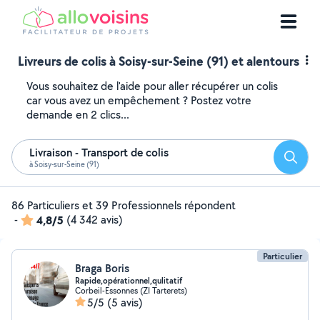
Livreurs de colis à Soisy-sur-Seine (91) et alentours
Vous souhaitez de l'aide pour aller récupérer un colis
car vous avez un empêchement ? Postez votre
demande en 2 clics...
Livraison - Transport de colis
Reche
à Soisy-sur-Seine (91)
86 Particuliers et 39 Professionnels répondent
-
4,8/5
(4 342 avis)
Particulier
Braga Boris
Rapide,opérationnel,qulitatif
Corbeil-Essonnes (ZI Tarterets)
5/5
(5 avis)