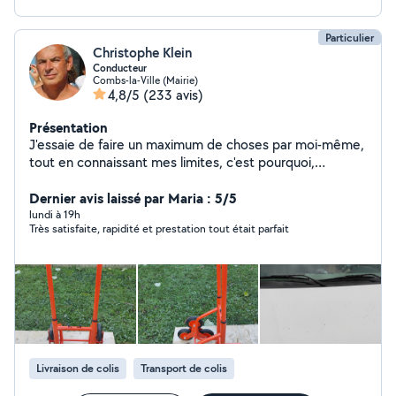
Particulier
Christophe Klein
Conducteur
Combs-la-Ville (Mairie)
4,8/5
(233 avis)
Présentation
J'essaie de faire un maximum de choses par moi-même,
tout en connaissant mes limites, c'est pourquoi,
j'apprécie le bricolage, le jardinage et la mécanique.
J'aime rendre service à mes semblables. N'hésitez pas à
Dernier avis laissé par Maria : 5/5
me contacter au : 06-75-90-62-41 si vous souhaitez plus
lundi à 19h
Très satisfaite, rapidité et prestation tout était parfait
d'informations.
Livraison de colis
Transport de colis