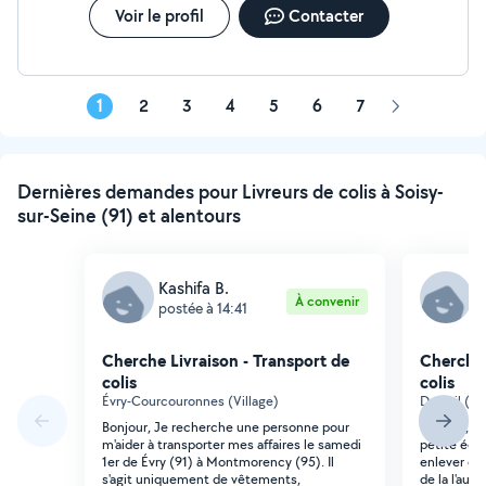
Voir le profil
Contacter
1
2
3
4
5
6
7
Page
suivante
Dernières demandes pour Livreurs de colis à Soisy-
sur-Seine (91) et alentours
Kashifa B.
J
À convenir
postée à 14:41
p
Cherche Livraison - Transport de
Cherche 
colis
colis
Évry-Courcouronnes (Village)
Draveil (S1
Bonjour, Je recherche une personne pour
Bonjour, po
m'aider à transporter mes affaires le samedi
petite équ
1er de Évry (91) à Montmorency (95). Il
enlever et
s'agit uniquement de vêtements,
de la l'aut