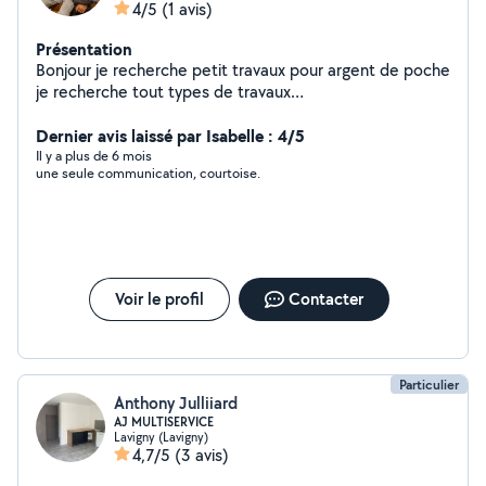
4/5
(1 avis)
Présentation
Bonjour je recherche petit travaux pour argent de poche
je recherche tout types de travaux
déménagement,trajet à la déchèterie etc Je suis tout
Dernier avis laissé par Isabelle : 4/5
ouïe à n'importe quelle demande Cordialement
Il y a plus de 6 mois
une seule communication, courtoise.
Voir le profil
Contacter
Particulier
Anthony Julliiard
AJ MULTISERVICE
Lavigny (Lavigny)
4,7/5
(3 avis)