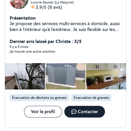
Lons-le-Saunier (La Marjorie)
3,9/5
(8 avis)
Présentation
Je propose des services multi-services à domicile, aussi
bien à l'intérieur qu'à l'extérieur. Je suis flexible sur les
horaires et les jours, selon vos besoins. Disponible
immédiatement, n'hésitez pas à me contacter pour
Dernier avis laissé par Christe : 5/5
toute demande d'information ou devis.
Il y a 3 mois
j'ai trouvé une autre solution
Évacuation de déchets ou gravats
Évacuation de gravats
Voir le profil
Contacter