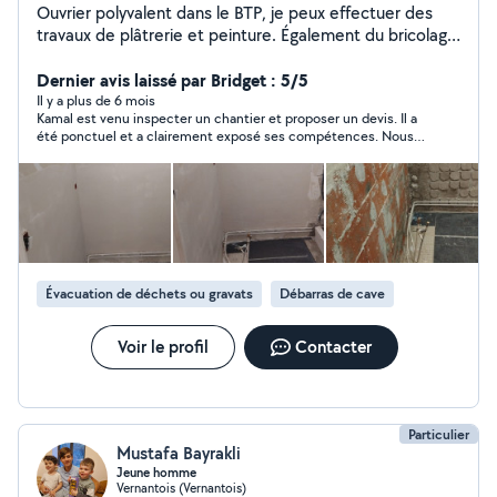
Ouvrier polyvalent dans le BTP, je peux effectuer des
travaux de plâtrerie et peinture. Également du bricolage
comme l'installation ou le montage de meubles.
Dernier avis laissé par Bridget : 5/5
Il y a plus de 6 mois
Kamal est venu inspecter un chantier et proposer un devis. Il a
été ponctuel et a clairement exposé ses compétences. Nous
ne l'avons pas engagé pour ce projet en particulier, mais nous
serions ravis de faire affaire avec lui à l'avenir.
Évacuation de déchets ou gravats
Débarras de cave
Voir le profil
Contacter
Particulier
Mustafa Bayrakli
Jeune homme
Vernantois (Vernantois)