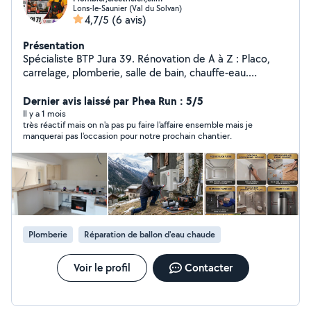
Lons-le-Saunier (Val du Solvan)
4,7/5
(6 avis)
Présentation
Spécialiste BTP Jura 39. Rénovation de A à Z : Placo,
carrelage, plomberie, salle de bain, chauffe-eau.
Partenaire RGE QualiPac pour entretien, maintenance,
l'installation d'équipements pompe à chaleur,
Dernier avis laissé par Phea Run : 5/5
Climatisation performants. Travail soigné et de qualité
Il y a 1 mois
très réactif mais on n'a pas pu faire l'affaire ensemble mais je
pour votre confort." Je intervient à 40km aux alentours
manquerai pas l'occasion pour notre prochain chantier.
de Lons-le-Saunier 39000 pour toute demande
contactez par téléphone
Plomberie
Réparation de ballon d'eau chaude
Voir le profil
Contacter