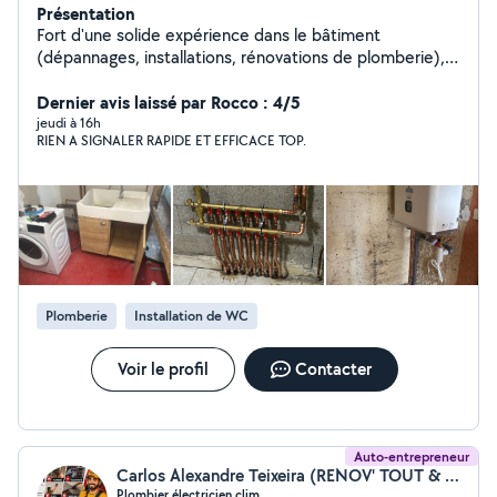
Présentation
Fort d'une solide expérience dans le bâtiment
(dépannages, installations, rénovations de plomberie),
je vous propose mes services pour effectuer chez vous
un travail de qualité. Je suis consciencieux, efficace,
Dernier avis laissé par Rocco : 4/5
honnête et juste.
jeudi à 16h
RIEN A SIGNALER RAPIDE ET EFFICACE TOP.
Plomberie
Installation de WC
Voir le profil
Contacter
Auto-entrepreneur
Carlos Alexandre Teixeira (RENOV' TOUT & TECHNIC CLIM)
Plombier,électricien,clim