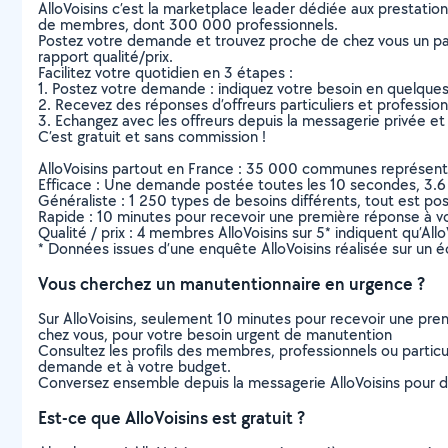
AlloVoisins c’est la marketplace leader dédiée aux prestatio
de membres, dont 300 000 professionnels.
Postez votre demande et trouvez proche de chez vous un parti
rapport qualité/prix.
Facilitez votre quotidien en 3 étapes :
1. Postez votre demande : indiquez votre besoin en quelque
2. Recevez des réponses d’offreurs particuliers et professio
3. Echangez avec les offreurs depuis la messagerie privée et 
C’est gratuit et sans commission !
AlloVoisins partout en France : 35 000 communes représentées 
Efficace : Une demande postée toutes les 10 secondes, 3.6
Généraliste : 1 250 types de besoins différents, tout est poss
Rapide : 10 minutes pour recevoir une première réponse à 
Qualité / prix : 4 membres AlloVoisins sur 5* indiquent qu’All
* Données issues d’une enquête AlloVoisins réalisée sur un é
Vous cherchez un manutentionnaire en urgence ?
Sur AlloVoisins, seulement 10 minutes pour recevoir une p
chez vous, pour votre besoin urgent de manutention
Consultez les profils des membres, professionnels ou particuli
demande et à votre budget.
Conversez ensemble depuis la messagerie AlloVoisins pour de
Est-ce que AlloVoisins est gratuit ?