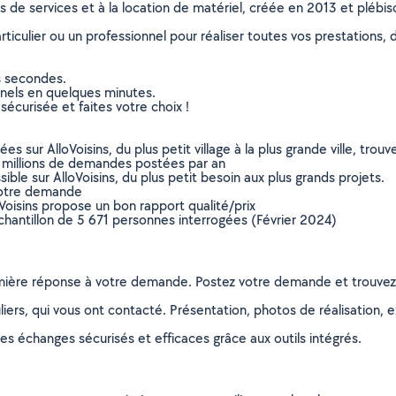
ns de services et à la location de matériel, créée en 2013 et plébi
culier ou un professionnel pour réaliser toutes vos prestations, d
s secondes.
nnels en quelques minutes.
sécurisée et faites votre choix !
sur AlloVoisins, du plus petit village à la plus grande ville, tro
 millions de demandes postées par an
ible sur AlloVoisins, du plus petit besoin aux plus grands projets.
votre demande
oVoisins propose un bon rapport qualité/prix
chantillon de 5 671 personnes interrogées (Février 2024)
remière réponse à votre demande. Postez votre demande et trouve
ers, qui vous ont contacté. Présentation, photos de réalisation, exp
s échanges sécurisés et efficaces grâce aux outils intégrés.