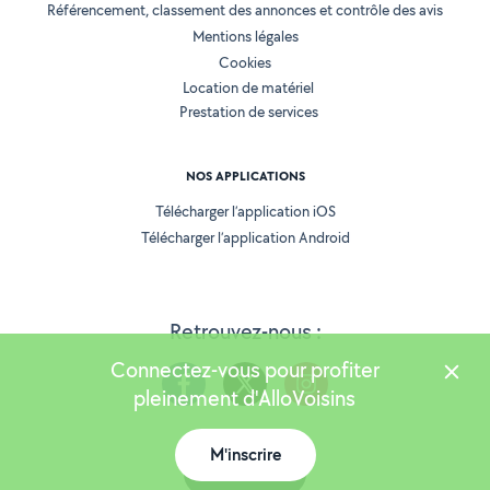
Référencement, classement des annonces et contrôle des avis
Mentions légales
Cookies
Location de matériel
Prestation de services
NOS APPLICATIONS
Télécharger l’application iOS
Télécharger l’application Android
Retrouvez-nous :
Connectez-vous pour profiter
pleinement d'AlloVoisins
M'inscrire
Version 25.5.3
Carte