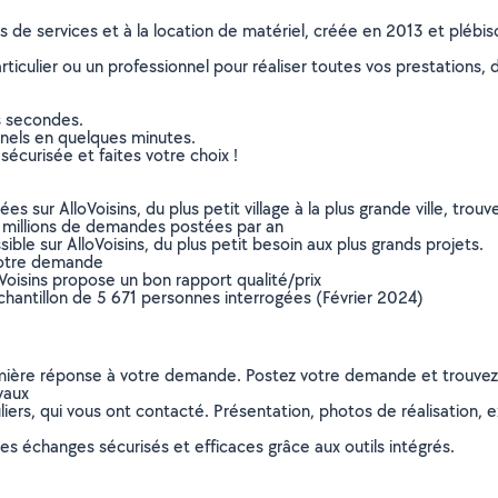
ns de services et à la location de matériel, créée en 2013 et plébi
culier ou un professionnel pour réaliser toutes vos prestations, d
s secondes.
nnels en quelques minutes.
sécurisée et faites votre choix !
sur AlloVoisins, du plus petit village à la plus grande ville, tro
 millions de demandes postées par an
ible sur AlloVoisins, du plus petit besoin aux plus grands projets.
votre demande
oVoisins propose un bon rapport qualité/prix
chantillon de 5 671 personnes interrogées (Février 2024)
remière réponse à votre demande. Postez votre demande et trouve
vaux
ers, qui vous ont contacté. Présentation, photos de réalisation, exp
s échanges sécurisés et efficaces grâce aux outils intégrés.