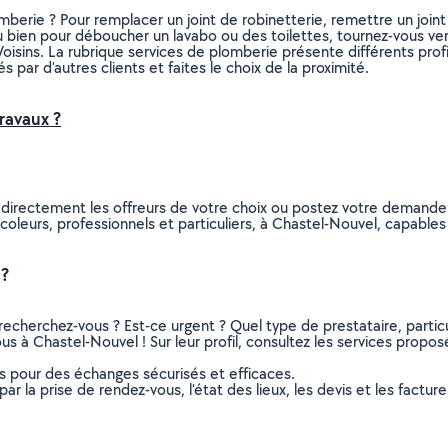
erie ? Pour remplacer un joint de robinetterie, remettre un joint
 bien pour déboucher un lavabo ou des toilettes, tournez-vous vers
oisins. La rubrique services de plomberie présente différents profi
s par d’autres clients et faites le choix de la proximité.
ravaux ?
z directement les offreurs de votre choix ou postez votre demand
bricoleurs, professionnels et particuliers, à Chastel-Nouvel, capab
 ?
recherchez-vous ? Est-ce urgent ? Quel type de prestataire, particu
us à Chastel-Nouvel ! Sur leur profil, consultez les services proposé
ns pour des échanges sécurisés et efficaces.
r la prise de rendez-vous, l’état des lieux, les devis et les facture