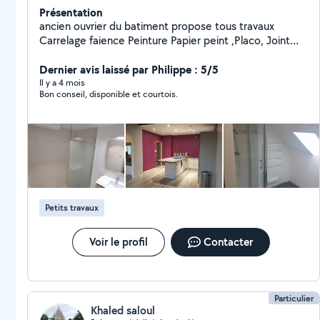
Présentation
ancien ouvrier du batiment propose tous travaux
Carrelage faience Peinture Papier peint ,Placo, Joint
placo, Pose de parquet Réfection salle de bain
Réalisation terrasse bois taille de haies ,elagage, tonte
Dernier avis laissé par Philippe : 5/5
pelouse reparation electromenager petite maconnerie
Il y a 4 mois
Bon conseil, disponible et courtois.
electricite plomberie etc...
Petits travaux
Voir le profil
Contacter
Particulier
Khaled saloul