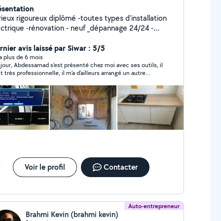
ésentation
x rigoureux diplômé -toutes types d'installation
énovation - neuf _dépannage 24/24 -
stallation de toutes types de caméras de
rveillance -montage de toutes types de
nier avis laissé par Siwar : 5/5
cuisines équipée -revêtement du sol - pose parquet
y a plus de 6 mois
présenté chez moi avec ses outils, il
it très professionnelle, il m’a d’ailleurs arrangé un autre
que j’avais à la maison. Personne très poli avec une très
bonne éducation. Je recommande.
Voir le profil
Contacter
Auto-entrepreneur
Brahmi Kevin (brahmi kevin)