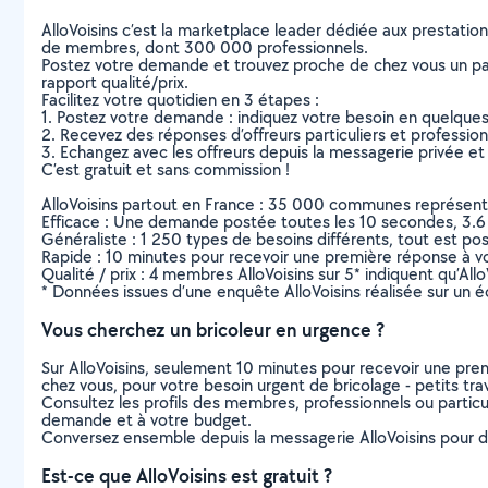
AlloVoisins c’est la marketplace leader dédiée aux prestatio
de membres, dont 300 000 professionnels.
Postez votre demande et trouvez proche de chez vous un parti
rapport qualité/prix.
Facilitez votre quotidien en 3 étapes :
1. Postez votre demande : indiquez votre besoin en quelque
2. Recevez des réponses d’offreurs particuliers et professio
3. Echangez avec les offreurs depuis la messagerie privée et 
C’est gratuit et sans commission !
AlloVoisins partout en France : 35 000 communes représentées 
Efficace : Une demande postée toutes les 10 secondes, 3.6
Généraliste : 1 250 types de besoins différents, tout est poss
Rapide : 10 minutes pour recevoir une première réponse à 
Qualité / prix : 4 membres AlloVoisins sur 5* indiquent qu’All
* Données issues d’une enquête AlloVoisins réalisée sur un é
Vous cherchez un bricoleur en urgence ?
Sur AlloVoisins, seulement 10 minutes pour recevoir une p
chez vous, pour votre besoin urgent de bricolage - petits tra
Consultez les profils des membres, professionnels ou particuli
demande et à votre budget.
Conversez ensemble depuis la messagerie AlloVoisins pour de
Est-ce que AlloVoisins est gratuit ?