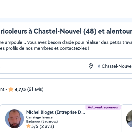
ricoleurs à Chastel-Nouvel (48) et alentou
ne ampoule… Vous avez besoin d'aide pour réaliser des petits travau
z les profils de nos membres et contactez-les !
à
ent
-
4,7/5
(21 avis)
Auto-entrepreneur
Michel Bioget (Entreprise De Carrelage Michel Bioget)
Carrelage faïence
Badaroux (Badaroux)
5/5
(2 avis)