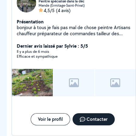
Peintre spécialisé dans la déc
Mende (Ermitage-Saint-Privat)
4,5/5
(4 avis)
Présentation
bonjour à tous je fais pas mal de chose peintre Artisans
chauffeur préparateur de commandes tailleur des
arbres est entretien des jardins je fais des aide à
domicile coiffeur à domicile montage est démontage
Dernier avis laissé par Sylvie : 5/5
des meubles bricolage nettoyage des voitures
Il y a plus de 6 mois
Efficace et sympathique
Voir le profil
Contacter