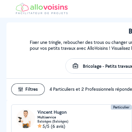
B
Fixer une tringle, reboucher des trous ou changer u
pour vos petits travaux avec AlloVoisins ! Visualise
Filtres
4 Particuliers et 2 Professionnels répond
Particulier
Vincent Hugon
Multiservice
Balsièges (Balsièges)
5/5
(6 avis)