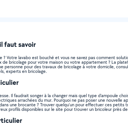
l faut savoir
tre ? Votre lavabo est bouché et vous ne savez pas comment solut
 de bricolage pour votre maison ou votre appartement ? La platefor
e personne pour des travaux de bricolage à votre domicile, consult
ls, experts en bricolage.
iculier
esse. Il faudrait songer à la changer mais quel type d’ampoule cho
électriques arrachées du mur. Pourquoi ne pas poser une nouvelle a
ans une brocante ? Trouver quelqu’un pour effectuer ces petits tra
ux profils disponibles sur le site pour trouver un bricoleur près d
ticulier