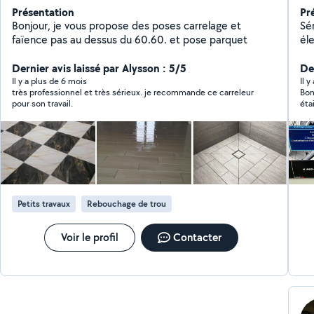
Présentation
Pr
Bonjour, je vous propose des poses carrelage et
Sérieu
faïence pas au dessus du 60.60. et pose parquet
électrique -r
in
Dernier avis laissé par Alysson : 5/5
vidéosu
Der
Il y a plus de 6 mois
Il 
très professionnel et très sérieux. je recommande ce carreleur
Bonjour, Abdessamad s’est 
pour son travail.
éta
soucis 
Petits travaux
Rebouchage de trou
Voir le profil
Contacter