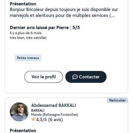
Présentation
Bonjour Bricoleur depuis toujours je suis disponible sur
marvejols et alentours pour de multiples services (
bricolage, jardinage, peinture, montage de meubles, )
N'hésitez pas à me contacter pour en savoir plus Johan
Dernier avis laissé par Pierre : 5/5
Il y a plus de 6 mois
très bien, très satisfait
Petits travaux
Voir le profil
Contacter
Particulier
Abdessamad BAKKALI
BAKKALI
Mende (Bellesagne-Fontanilles)
4,3/5
(6 avis)
Présentation