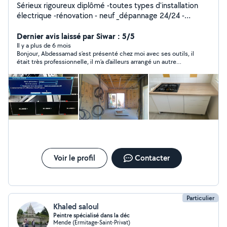
Sérieux rigoureux diplômé -toutes types d'installation
électrique -rénovation - neuf _dépannage 24/24 -
installation de toutes types de caméras de
vidéosurveillance -montage de toutes types de cuisines
Dernier avis laissé par Siwar : 5/5
équipée -revêtement du sol - pose parquet
Il y a plus de 6 mois
Bonjour, Abdessamad s’est présenté chez moi avec ses outils, il
était très professionnelle, il m’a d’ailleurs arrangé un autre
soucis que j’avais à la maison. Personne très poli avec une très
bonne éducation. Je recommande.
Voir le profil
Contacter
Particulier
Khaled saloul
Peintre spécialisé dans la déc
Mende (Ermitage-Saint-Privat)