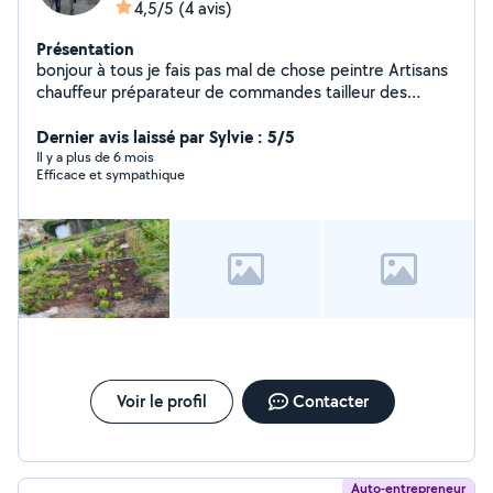
4,5/5
(4 avis)
Présentation
bonjour à tous je fais pas mal de chose peintre Artisans
chauffeur préparateur de commandes tailleur des
arbres est entretien des jardins je fais des aide à
domicile coiffeur à domicile montage est démontage
Dernier avis laissé par Sylvie : 5/5
des meubles bricolage nettoyage des voitures
Il y a plus de 6 mois
Efficace et sympathique
Voir le profil
Contacter
Auto-entrepreneur