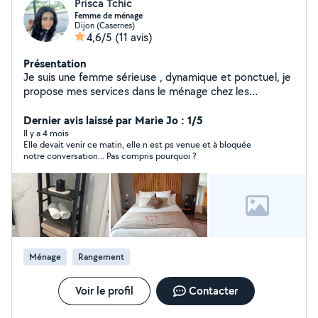
Prisca Tchic
Femme de ménage
Dijon (Casernes)
4,6/5
(11 avis)
Présentation
Je suis une femme sérieuse , dynamique et ponctuel, je
propose mes services dans le ménage chez les
particuliers , aide ménagère . je suis disponible tous les
jours à l'écoute de vos besoins, n'hésitez pas à me
Dernier avis laissé par Marie Jo : 1/5
contacter si besoin, je saurais vous donner satisfaction
Il y a 4 mois
Elle devait venir ce matin, elle n est ps venue et à bloquée
merci.
notre conversation... Pas compris pourquoi ?
Ménage
Rangement
Voir le profil
Contacter