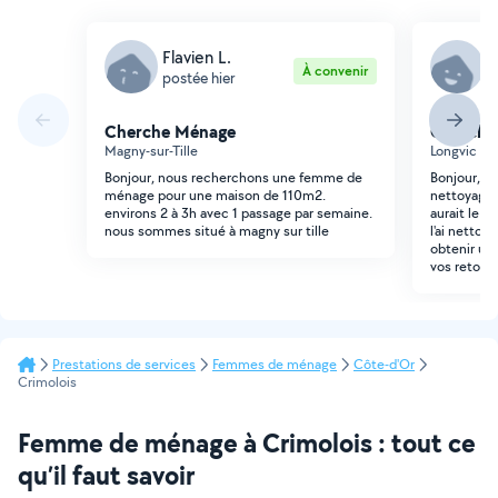
Flavien L.
G
À convenir
postée hier
p
Cherche Ménage
Cherche
Magny-sur-Tille
Longvic (B
Bonjour, nous recherchons une femme de
Bonjour, j
ménage pour une maison de 110m2.
nettoyage 
environs 2 à 3h avec 1 passage par semaine.
aurait le m
nous sommes situé à magny sur tille
l'ai nettoy
obtenir un
vos retours
Prestations de services
Femmes de ménage
Côte-d'Or
Crimolois
Femme de ménage à Crimolois : tout ce
qu’il faut savoir