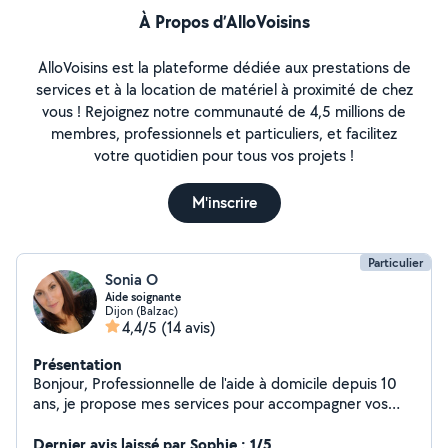
À Propos d’AlloVoisins
AlloVoisins est la plateforme dédiée aux prestations de
services et à la location de matériel à proximité de chez
vous ! Rejoignez notre communauté de 4,5 millions de
membres, professionnels et particuliers, et facilitez
votre quotidien pour tous vos projets !
M'inscrire
Particulier
Sonia O
Aide soignante
Dijon (Balzac)
4,4/5
(14 avis)
Présentation
Bonjour, Professionnelle de l'aide à domicile depuis 10
ans, je propose mes services pour accompagner vos
proches avec bienveillance et respect. Mes services :
Préparation de repas (adaptés aux régimes) et aide à la
Dernier avis laissé par Sophie : 1/5