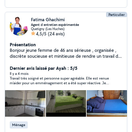
Particulier
Fatima Ghachimi
Agent d entretien expérimentée
Quetigny (Les Huches)
4,5/5
(24 avis)
Présentation
Bonjour jeune femme de 46 ans sérieuse , organisée ,
discrète soucieuse et minitieuse de rendre un travail de
qualité tout en respectant vos besoins et attentes .
Veillant à la propreté et l'ordre des lieux . Je suis a l aise
Dernier avis laissé par Ayah : 5/5
avec les tâches courantes et plus spécifiques.
Il y a 4 mois
Travail très soigné et personne super agréable. Elle est venue
Disponible pour des services d aide à la personne aide
m’aider pour un emménagement et a été super réactive. Je
ménagère à domicile locaux ou des petits travaux
recommande vivement.
bureaux cabinet( vous avez besoin de nettoyage
courses vitres ou garder des enfants ou tenir compagnie
une personne etc.... repassage a la corbeille (20 la
corbeille) déposé a mon domicile et revenir la récupérer
à mon domicile.je suis la pour vous satisfaire. Zones :
Quetigny/chevigny st sauveur/dijon centre ville . je
Ménage
m'adapte facilement . Que vous recherchiez une aide