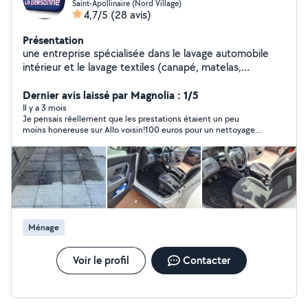
Saint-Apollinaire (Nord Village)
4,7/5
(28 avis)
Présentation
une entreprise spécialisée dans le lavage automobile
intérieur et le lavage textiles (canapé, matelas,
tapis,...).Equipée de puissantes machines d'injection
extraction, aucune saleté ne lui résiste et votre tissu
Dernier avis laissé par Magnolia : 1/5
ressortira comme neuf !N'hésitez pas à nous ajouter sur
Il y a 3 mois
Je pensais réellement que les prestations étaient un peu
nos réseaux pour voir nos réalisations !
moins honereuse sur Allo voisin!100 euros pour un nettoyage
uniquement intérieur pour une voiture !!Beaucoup plus cher
que les offres sur dijon en tant que professionnel !!
Ménage
Voir le profil
Contacter