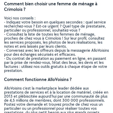
Comment bien choisir une femme de ménage à
Crimolois ?
Voici nos conseils :
- Indiquez votre besoin en quelques secondes : quel service
recherchez-vous ? Est-ce urgent ? Quel type de prestataire,
particulier ou professionnel, souhaitez-vous ?
- Consultez la liste de toutes les femmes de ménage,
proches de chez vous à Crimolois ! Sur leur profil, consultez
les services proposés, les photos de leurs réalisations, les
notes et avis laissés par leurs clients.
- Conversez avec les offreurs depuis la messagerie AlloVoisins
pour des échanges sécurisés et efficaces.
- Du contrat de prestation au paiement en ligne, en passant
par la prise de rendez-vous, l’état des lieux, les devis et les
factures : utilisez nos outils gratuits à chaque étape de votre
prestation.
Comment fonctionne AlloVoisins ?
AlloVoisins c’est la marketplace leader dédiée aux
prestations de services et à la location de matériel, créée en
2013 et plébiscitée aujourd’hui par une communauté de plus
de 4,5 millions de membres, dont 300 000 professionnels.
Postez votre demande et trouvez proche de chez vous un
particulier ou un professionnel pour réaliser toutes vos
prestations, du plus petit besoin aux plus grands projets,