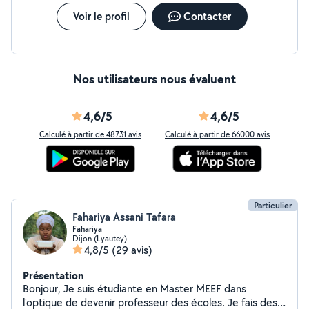
ponctuelle , je vous propose mes services . N'hésitez
pas à me contacter je répondrais à vos demandes et
Voir le profil
Contacter
questions . Je ne prends pas de cesu . Je suis
autonome et rigoureuse ,les personnes me font
entièrement confiance
Nos utilisateurs nous évaluent
4,6/5
4,6/5
Calculé à partir de 48731 avis
Calculé à partir de 66000 avis
Particulier
Fahariya Assani Tafara
Fahariya
Dijon (Lyautey)
4,8/5
(29 avis)
Présentation
Bonjour, Je suis étudiante en Master MEEF dans
l'optique de devenir professeur des écoles. Je fais des