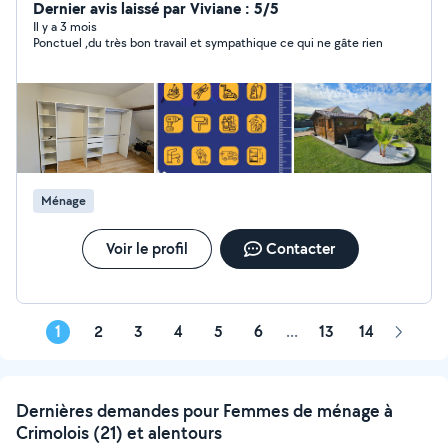
(plomberie,électricité,montage de meubles etc...)
Dernier avis laissé par Viviane : 5/5
entretien de vos espaces vert et jardinage,garde
Il y a 3 mois
Ponctuel ,du très bon travail et sympathique ce qui ne gâte rien
d'animaux à votre domicile et autres services sur simple
demande. Facilitez vous la vie en me contactant. Au
plaisir de vous rencontrer
Ménage
Voir le profil
Contacter
1
2
3
4
5
6
...
13
14
Page
suivant
Dernières demandes pour Femmes de ménage à
Crimolois (21) et alentours