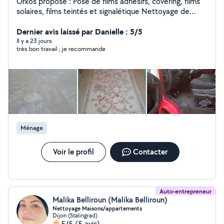
Orkos propose : Pose de films adhésifs, covering, films
solaires, films teintés et signalétique Nettoyage de
maison appartemet, bureaux locaux et. Nettoyage des
tapis canapé moquette etc. Nettoyage des véhicules
Dernier avis laissé par Danielle : 5/5
intérieur et extérieur sur plac. Débarrasser maisons
Il y a 23 jours
très bon travail ; je recommande
appartements Cavé etc. Déchetterie Poser film
adhésifs, décoratif, pose films solaires teinté,
vitrophanie,cover etc
Ménage
Voir le profil
Contacter
Auto-entrepreneur
Malika Belliroun (Malika Belliroun)
Nettoyage Maisons/appartements
Dijon (Stalingrad)
5/5
(5 avis)