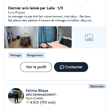
d école
Dernier avis laissé par Laila : 1/5
Il y a 19 jours
Le ménage n’a pas été fait correctement, très déçu . Pas bien
fait pleins des saletés 4 heures de ménage invisibles .déçu et
en plus de ça , madame se permets ces propos.
Ménage
Rangement
Voir le profil
Contacter
Particulier
Fatima Bbaya
AIDE DEMENAGEMENT...
Dijon (Castel)
4,9/5
(195 avis)