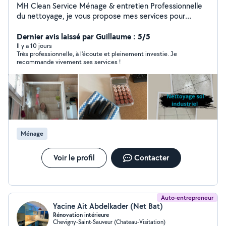
MH Clean Service Ménage & entretien Professionnelle
du nettoyage, je vous propose mes services pour
l'entretien de votre maison ou de vos locaux. Mes
prestations : * Ménage régulier ou ponctuel * Grand
Dernier avis laissé par Guillaume : 5/5
nettoyage (printemps, après travaux, déménagement) *
Il y a 10 jours
Très professionnelle, à l'écoute et pleinement investie. Je
Repassage * Nettoyage des vitres * Nettoyage de
recommande vivement ses services !
bureaux et locaux professionnels Sérieuse, organisée et
minutieuse, je travaille avec soin afin de vous offrir un
intérieur propre et agréable. J'interviens avec le sourire
et m'adapte à vos besoins. N'hésitez pas à me
contacter pour un devis ou pour toute demande
d'information.
Ménage
Voir le profil
Contacter
Auto-entrepreneur
Yacine Ait Abdelkader (Net Bat)
Rénovation intérieure
Chevigny-Saint-Sauveur (Chateau-Visitation)