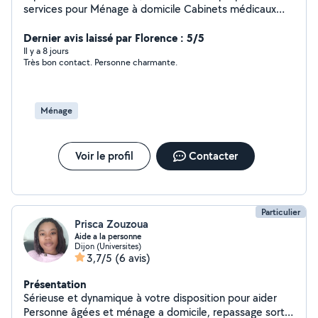
services pour Ménage à domicile Cabinets médicaux
Locaux commerciaux Fin de location Nettoyage canapé
etc... dans un secteur de 25 km de Bressey -sur-tille.
Dernier avis laissé par Florence : 5/5
Disponible du lundi au vendredi.
Il y a 8 jours
Très bon contact. Personne charmante.
Ménage
Voir le profil
Contacter
Particulier
Prisca Zouzoua
Aide a la personne
Dijon (Universites)
3,7/5
(6 avis)
Présentation
Sérieuse et dynamique à votre disposition pour aider
Personne âgées et ménage a domicile, repassage sortir