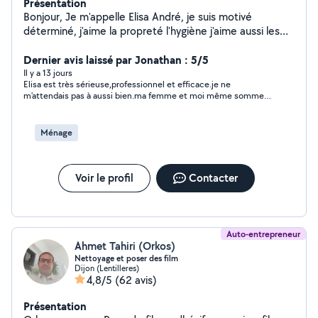
Présentation
Bonjour, Je m'appelle Elisa André, je suis motivé
déterminé, j'aime la propreté l'hygiène j'aime aussi les
enfants c'est comme une passion pour moi. voilà en
quelques mots ma présentation. Merci
Dernier avis laissé par Jonathan : 5/5
Il y a 13 jours
Elisa est très sérieuse,professionnel et efficace.je ne
m’attendais pas à aussi bien.ma femme et moi même sommes
plus que ravie de la qualité de son travail et de sa bienveillance.
Ménage
Voir le profil
Contacter
Auto-entrepreneur
Ahmet Tahiri (Orkos)
Nettoyage et poser des film
Dijon (Lentilleres)
4,8/5
(62 avis)
Présentation