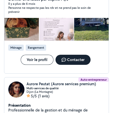
prise. Stimulation cognitive et maintien de l'autonomie.
Il y a plus de 6 mois
Personne ne respecte pas les rdv et ne prend pas le soin de
Aide administrative et vie quotidienne. Conditions : Tarif
prévenir
: 25 net/h (Éligible 50% crédit d'impôt immédiat via
CESU et aide APA). Disponibilité : Du lundi au vendredi
Ménage
Rangement
Voir le profil
Contacter
Auto-entrepreneur
Aurore Peutat (Aurore services premium)
Multi-services de qualité
Dijon (La Montagne)
5/5
(1 avis)
Présentation
Professionnelle de la gestion et du ménage de