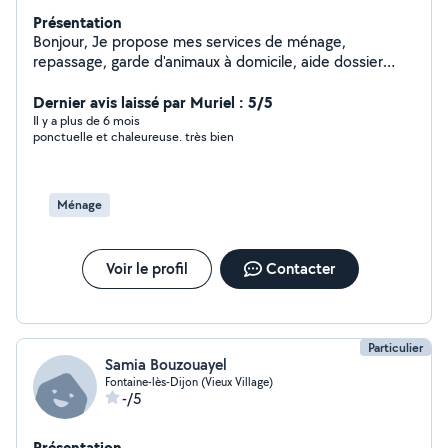
Présentation
Bonjour, Je propose mes services de ménage,
repassage, garde d'animaux à domicile, aide dossier
administratif, classement, courses alimentaires ou
autres, transport de personne, préparation de repas,
Dernier avis laissé par Muriel : 5/5
montage petit meuble en kit. Je suis quelqu'un de
Il y a plus de 6 mois
ponctuelle et chaleureuse. très bien
confiance, sérieuse et rigoureuse, donc n'hésitez pas à
me contacter si vous avez besoin de mes services. A
bientôt ! Virginie
Ménage
Voir le profil
Contacter
Particulier
Samia Bouzouayel
Fontaine-lès-Dijon (Vieux Village)
-/5
Présentation