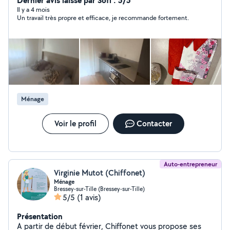
Dernier avis laissé par Sofi : 5/5
Il y a 4 mois
Un travail très propre et efficace, je recommande fortement.
Ménage
Voir le profil
Contacter
Auto-entrepreneur
Virginie Mutot (Chiffonet)
Ménage
Bressey-sur-Tille (Bressey-sur-Tille)
5/5
(1 avis)
Présentation
A partir de début février, Chiffonet vous propose ses