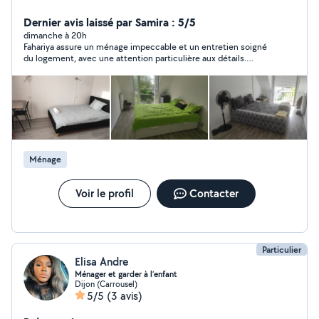
heures de ménage afin de financer mes études. Je fais
des heures de ménage tous les weekend. De nature
Dernier avis laissé par Samira : 5/5
maniaque, je fais en sorte de toujours satisfaire le client.
dimanche à 20h
Fahariya assure un ménage impeccable et un entretien soigné
du logement, avec une attention particulière aux détails.
Sérieuse, ponctuelle et réactive, je la recommande vivement !
Ménage
Voir le profil
Contacter
Particulier
Elisa Andre
Ménager et garder à l’enfant
Dijon (Carrousel)
5/5
(3 avis)