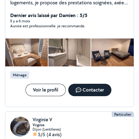
logements, je propose des prestations soignées, axées
sur la qualité et le respect des biens. Ménage, suivi
qualité, accueil des voyageurs, nettoyage de textiles
Dernier avis laissé par Damien : 5/5
(canapés, tapis) et adaptation à chaque demande
Il y a 6 mois
Aurore est professionnelle. je recommande.
spécifique. Approche humaine, sérieuse et sur mesure.
Chaque logement est entretenu comme si c'était le
mien, la qualité n'est pas une option, c'est ma priorité .
Intervention sur Dijon et alentours .
Ménage
Voir le profil
Contacter
Particulier
Virginie V
Virginie
Dijon (Lentilleres)
5/5
(4 avis)