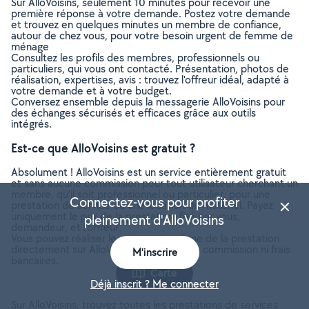
Sur AlloVoisins, seulement 10 minutes pour recevoir une
première réponse à votre demande. Postez votre demande
et trouvez en quelques minutes un membre de confiance,
autour de chez vous, pour votre besoin urgent de femme de
ménage
Consultez les profils des membres, professionnels ou
particuliers, qui vous ont contacté. Présentation, photos de
réalisation, expertises, avis : trouvez l'offreur idéal, adapté à
votre demande et à votre budget.
Conversez ensemble depuis la messagerie AlloVoisins pour
des échanges sécurisés et efficaces grâce aux outils
intégrés.
Est-ce que AlloVoisins est gratuit ?
Absolument ! AlloVoisins est un service entièrement gratuit
et sans aucune commission pour tout utilisateur cherchant un
membre, qu’il soit professionnel ou particulier, pour une
Connectez-vous pour profiter
prestation de service ou une location de matériel. Payez
uniquement le prix de la prestation, fixé par vous,
pleinement d'AlloVoisins
demandeur, et l’offreur.
Vous pouvez réaliser le paiement en ligne de la prestation
directement sur AlloVoisins, sans aucune commission ni frais
M'inscrire
bancaires.
Carte
Déjà inscrit ? Me connecter
Sur AlloVoisins, trouvez toutes les prestations de services