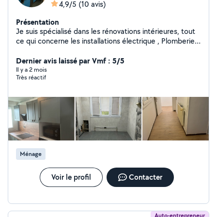
4,9/5
(10 avis)
Présentation
Je suis spécialisé dans les rénovations intérieures, tout
ce qui concerne les installations électrique , Plomberie ,
cuisine équipée, parquet ,carrelage , montage de
toutes sortes de meubles et placards
Dernier avis laissé par Vmf : 5/5
Il y a 2 mois
Très réactif
Ménage
Voir le profil
Contacter
Auto-entrepreneur