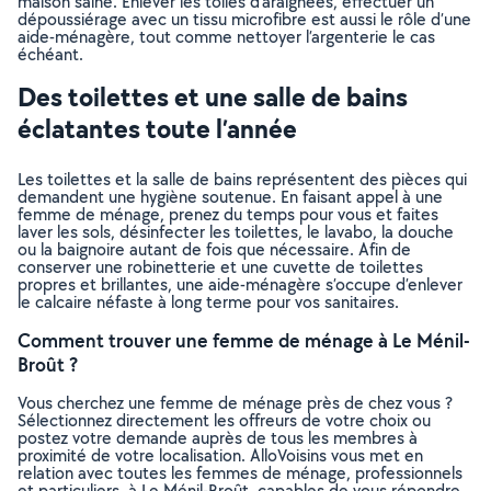
maison saine. Enlever les toiles d’araignées, effectuer un
dépoussiérage avec un tissu microfibre est aussi le rôle d’une
aide-ménagère, tout comme nettoyer l’argenterie le cas
échéant.
Des toilettes et une salle de bains
éclatantes toute l’année
Les toilettes et la salle de bains représentent des pièces qui
demandent une hygiène soutenue. En faisant appel à une
femme de ménage, prenez du temps pour vous et faites
laver les sols, désinfecter les toilettes, le lavabo, la douche
ou la baignoire autant de fois que nécessaire. Afin de
conserver une robinetterie et une cuvette de toilettes
propres et brillantes, une aide-ménagère s’occupe d’enlever
le calcaire néfaste à long terme pour vos sanitaires.
Comment trouver une femme de ménage à Le Ménil-
Broût ?
Vous cherchez une femme de ménage près de chez vous ?
Sélectionnez directement les offreurs de votre choix ou
postez votre demande auprès de tous les membres à
proximité de votre localisation. AlloVoisins vous met en
relation avec toutes les femmes de ménage, professionnels
et particuliers, à Le Ménil-Broût, capables de vous répondre