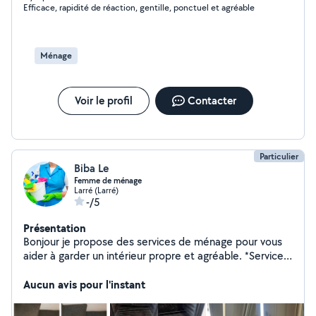
Efficace, rapidité de réaction, gentille, ponctuel et agréable
Ménage
Voir le profil
Contacter
Particulier
Biba Le
Femme de ménage
Larré (Larré)
-/5
Présentation
Bonjour je propose des services de ménage pour vous
aider à garder un intérieur propre et agréable. *Services
proposés:* Nettoyage complet de la maison, entretien
des surfaces, repassage, lavage des vitres, etc.
Aucun avis pour l'instant
*Qualités:* Sérieuse, discrète, efficace et minutieuse.