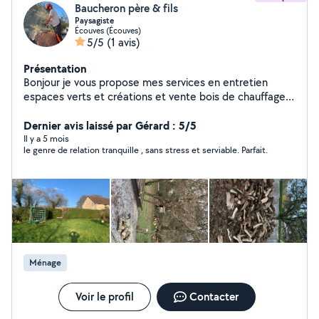
Baucheron père & fils
Paysagiste
Écouves (Écouves)
5/5
(1 avis)
Présentation
Bonjour je vous propose mes services en entretien
espaces verts et créations et vente bois de chauffage
Service à la personne vous bénéficier du crédit d'impôt
de 50%
Dernier avis laissé par Gérard : 5/5
Il y a 5 mois
le genre de relation tranquille , sans stress et serviable. Parfait.
Ménage
Voir le profil
Contacter