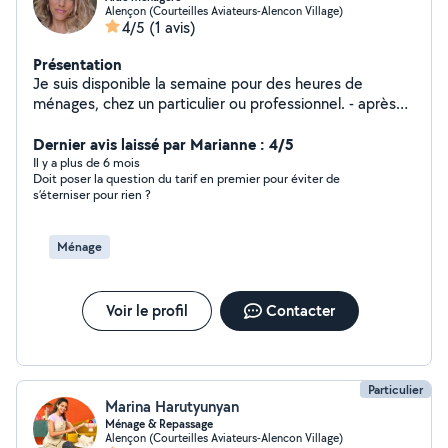
Alençon (Courteilles Aviateurs-Alencon Village)
4/5
(1 avis)
Présentation
Je suis disponible la semaine pour des heures de
ménages, chez un particulier ou professionnel. - après
vos travaux - après un déménagement - location RBB -
repassage , ménage chez le particulier N hésiter pas à
Dernier avis laissé par Marianne : 4/5
prendre contacte avec moi, pour tous autres demande.
Il y a plus de 6 mois
Doit poser la question du tarif en premier pour éviter de
s’éterniser pour rien ?
Ménage
Voir le profil
Contacter
Particulier
Marina Harutyunyan
Ménage & Repassage
Alençon (Courteilles Aviateurs-Alencon Village)