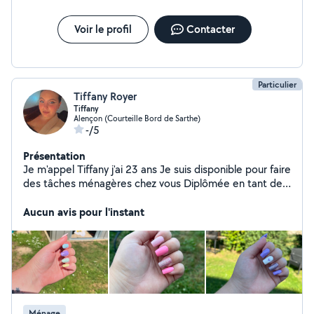
Voir le profil
Contacter
Particulier
Tiffany Royer
Tiffany
Alençon (Courteille Bord de Sarthe)
-/5
Présentation
Je m'appel Tiffany j'ai 23 ans Je suis disponible pour faire
des tâches ménagères chez vous Diplômée en tant de
prothésiste Ongulaire je propose aussi mes services
pour sublimer vos mains
Aucun avis pour l'instant
Ménage