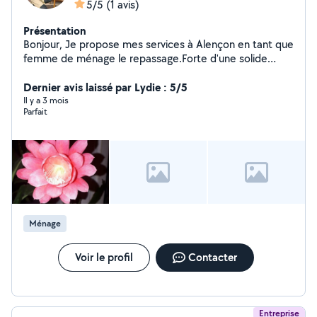
5/5
(1 avis)
Présentation
Bonjour, Je propose mes services à Alençon en tant que
femme de ménage le repassage.Forte d'une solide
expérience dans ces domaines, je travaille avec sérieux
et discrétion. Je suis disponible pour des prestations
Dernier avis laissé par Lydie : 5/5
rémunérées via les chèques emploi service universels
Il y a 3 mois
Parfait
(CESU) de l'URSSAF, vous assurant simplicité et sécurité
dans les démarches administratives. N'hésitez pas à me
contacter pour discuter de vos besoins. Merci !
Ménage
Voir le profil
Contacter
Entreprise