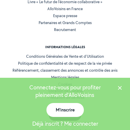
Livre « Le futur de l'économie collaborative »
AlloVoisins en France
Espace presse
Partenaires et Grands Comptes
Recrutement
INFORMATIONS LÉGALES
Conditions Générales de Vente et d'Utilisation
Politique de confidentialité et de respect de la vie privée
Référencement, classement des annonces et contrôle des avis
Mentions légales
Cookies
Connectez-vous pour profiter
Location de matériel
pleinement d'AlloVoisins
Prestation de services
M'inscrire
Carte
NOS APPLICATIONS
Déjà inscrit ? Me connecter
Télécharger l’application iOS