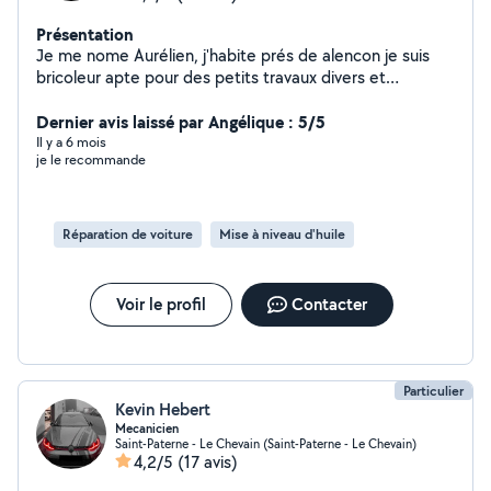
Présentation
Je me nome Aurélien, j'habite prés de alencon je suis
bricoleur apte pour des petits travaux divers et
d'installation électrique.Je peut également effectué des
travaux d'ordre mécanique sur les voitures, vidanges,
Dernier avis laissé par Angélique : 5/5
plaquettes de frein, amortisseur..
Il y a 6 mois
je le recommande
Réparation de voiture
Mise à niveau d'huile
Voir le profil
Contacter
Particulier
Kevin Hebert
Mecanicien
Saint-Paterne - Le Chevain (Saint-Paterne - Le Chevain)
4,2/5
(17 avis)