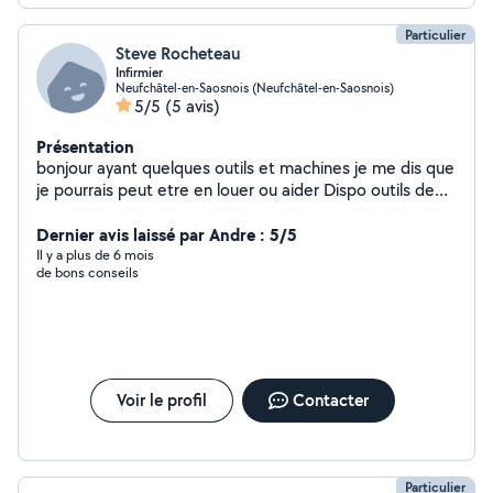
Particulier
Steve Rocheteau
Infirmier
Neufchâtel-en-Saosnois (Neufchâtel-en-Saosnois)
5/5
(5 avis)
Présentation
bonjour ayant quelques outils et machines je me dis que
je pourrais peut etre en louer ou aider Dispo outils de
bricolage, jardinage (motoculteur, motobineuse,
tracteur tondeuse) imprimante 3d, machine à coudre,
Dernier avis laissé par Andre : 5/5
brodeuse, cricut pour création, flocage et impression
Il y a plus de 6 mois
de bons conseils
tissus
Voir le profil
Contacter
Particulier