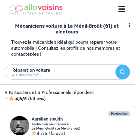
Mécaniciens voiture à Le Ménil-Broût (61) et
alentours
Trouvez le mécanicien idéal qui pourra réparer votre
automobile ! Consultez les profils de nos membres et
contactez-les !
Réparation voiture
Reche
à Le Ménil-Broût (61)
9 Particuliers et 3 Professionnels répondent
-
4,6/5
(88 avis)
Particulier
Aurelien sieurin
Technicien maintenance
Le Ménil-Broût (Le Ménil-Broût)
4,7/5
(15 avis)