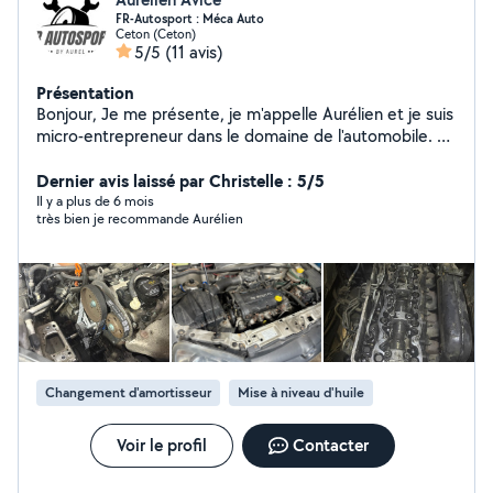
FR-Autosport : Méca Auto
Ceton (Ceton)
5/5
(11 avis)
Présentation
Bonjour, Je me présente, je m'appelle Aurélien et je suis
micro-entrepreneur dans le domaine de l'automobile. Je
vous propose mes services pour vos entretien
mécanique rapide. ( vidange , freinage , suspension ... ).
Dernier avis laissé par Christelle : 5/5
N'hésitez pas à prendre contact pour pouvoir échanger
Il y a plus de 6 mois
très bien je recommande Aurélien
selon vos besoins.
Changement d'amortisseur
Mise à niveau d'huile
Voir le profil
Contacter