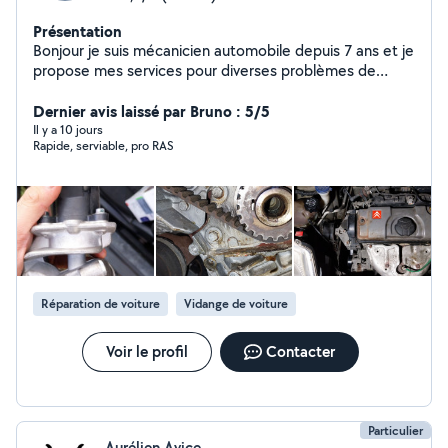
Présentation
Bonjour je suis mécanicien automobile depuis 7 ans et je
propose mes services pour diverses problèmes de
mécanique, également disponible pour le jardinage
n'hésitez pas a me contacter pour des demandes de
Dernier avis laissé par Bruno : 5/5
tontes , taillage de haie , débroussaillage , jai une
Il y a 10 jours
Rapide, serviable, pro RAS
motobineuse donc disponible pour toute demande de
potager , divers travaux de bricolage dans la maison, je
reste disponible pour toute demande de devis merci à
bientôt
Réparation de voiture
Vidange de voiture
Voir le profil
Contacter
Particulier
Aurélien Avice