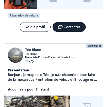
Réparation de voiture
Voir le profil
Contacter
Particulier
Téo Blanc
Téo Blanc
Nogent-le-Rotrou (Plateau et Ecarts Est)
-/5
Présentation
Bonjour , je m'appelle Téo .je suis disponible pour faire
de la mécanique / entretien de véhicule, Bricolage en
tout genre etc , je suis véhiculé et peut intervenir très
rapidement !
Aucun avis pour l'instant