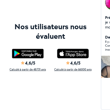
Pr
je v
Nos utilisateurs nous
montée
évaluent
De
Il 
Cor
ins
4,6/5
4,6/5
Calculé à partir de 48731 avis
Calculé à partir de 66000 avis