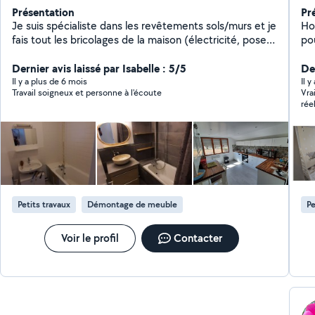
Présentation
Pr
Je suis spécialiste dans les revêtements sols/murs et je
Ho
fais tout les bricolages de la maison (électricité, pose
po
de cuisine, montage de meuble, peinture, placo).si je
vous répond pas c'est que je peux pas vous répondre
Dernier avis laissé par Isabelle : 5/5
De
par allovoisins donc appelez moi directement ou par
Il y a plus de 6 mois
Il y
Travail soigneux et personne à l'écoute
Vra
SMS merci 6 738949 11
rée
à s
sol
eff
dis
Petits travaux
Démontage de meuble
Pe
Voir le profil
Contacter