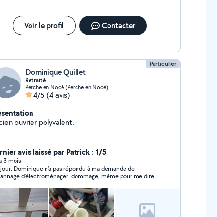
Voir le profil
Contacter
Particulier
Dominique Quillet
Retraité
Perche en Nocé (Perche en Nocé)
4/5
(4 avis)
ésentation
ien ouvrier polyvalent.
nier avis laissé par Patrick : 1/5
 a 3 mois
jour, Dominique n'a pas répondu à ma demande de
nnage d'électroménager. dommage, même pour me dire
que cela n'est pas possible, j'aurai apprécié une réponse.