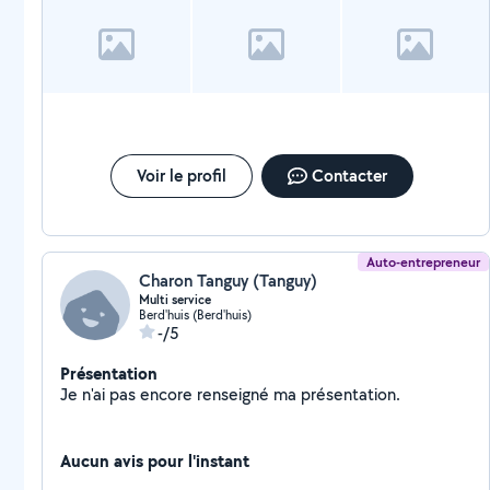
chien / 2 chat ) .
Voir le profil
Contacter
Auto-entrepreneur
Charon Tanguy (Tanguy)
Multi service
Berd'huis (Berd'huis)
-/5
Présentation
Je n'ai pas encore renseigné ma présentation.
Aucun avis pour l'instant