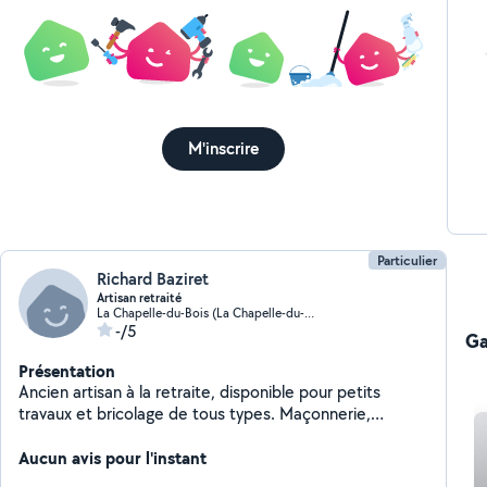
M'inscrire
Particulier
Richard Baziret
Artisan retraité
La Chapelle-du-Bois (La Chapelle-du-Bois)
-/5
Ga
Présentation
Ancien artisan à la retraite, disponible pour petits
travaux et bricolage de tous types. Maçonnerie,
nettoyage toiture, menuiserie, etc 50 ans d'expérience
en bâtiment
Aucun avis pour l'instant