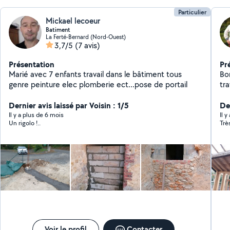
Particulier
Mickael lecoeur
Batiment
La Ferté-Bernard (Nord-Ouest)
3,7/5
(7 avis)
Présentation
Pr
Marié avec 7 enfants travail dans le bâtiment tous
Bon
genre peinture elec plomberie ect...pose de portail
trava
de
Dernier avis laissé par Voisin : 1/5
l'a
Der
ex
Il y a plus de 6 mois
Il 
Un rigolo !..
Voir le profil
Contacter