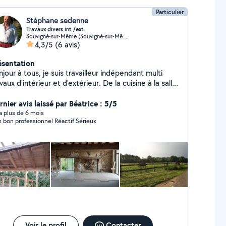
Particulier
Stéphane sedenne
Travaux divers int /ext.
Souvigné-sur-Même (Souvigné-sur-Même)
4,3/5
(6 avis)
ésentation
jour à tous, je suis travailleur indépendant multi
ux d'intérieur et d'extérieur. De la cuisine à la salle
 bain, du sol au plafond, du montage de meubles à
ccrochage de tableaux, je suis là pour vous. Pour vos
nier avis laissé par Béatrice : 5/5
térieurs je peux également intervenir.
y a plus de 6 mois
Très bon professionnel Réactif Sérieux
Voir le profil
Contacter