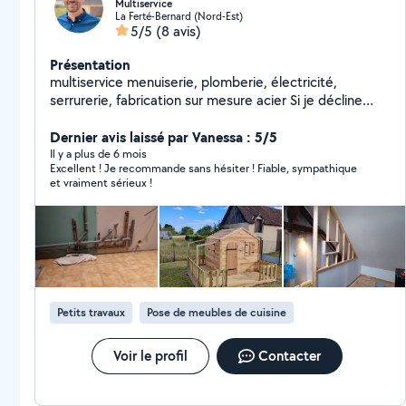
Multiservice
La Ferté-Bernard (Nord-Est)
5/5
(8 avis)
Présentation
multiservice menuiserie, plomberie, électricité,
serrurerie, fabrication sur mesure acier Si je décline
sans répondre c'est parce que sans abonnement on
est limité et l'application nous bloque, je ne peux que
Dernier avis laissé par Vanessa : 5/5
vous inviter à me contacter via Messenger afin de vous
Il y a plus de 6 mois
Excellent ! Je recommande sans hésiter ! Fiable, sympathique
expliquer pourquoi je décline.
et vraiment sérieux !
Petits travaux
Pose de meubles de cuisine
Voir le profil
Contacter