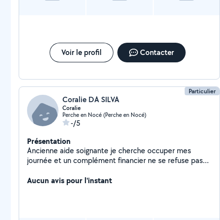
Voir le profil
Contacter
Particulier
Coralie DA SILVA
Coralie
Perche en Nocé (Perche en Nocé)
-/5
Présentation
Ancienne aide soignante je cherche occuper mes
journée et un complément financier ne se refuse pas
de nos jours. Je suis nouvelle dans la région, je ne peux
plus exercer mon métier reconnu handicapé à cause de
Aucun avis pour l'instant
mon dos mais je peux toujours tenir compagnie /
surveiller / veiller/véhiculer des personnes dans le
besoin ne pouvant pas rester seul ou qui a besoin de
compagnie. J'ai un bon feeling avec les animaux ( j'ai 2