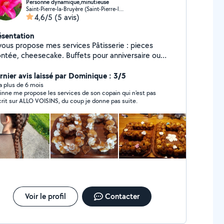
Personne dynamique,minutieuse
Saint-Pierre-la-Bruyère (Saint-Pierre-la-Bruyère)
4,6/5
(5 avis)
ésentation
ous propose mes services Pâtisserie : pieces
, cheesecake. Buffets pour anniversaire ou
autres Voiturage. Repassage. Courses.
rnier avis laissé par Dominique : 3/5
y a plus de 6 mois
inne me propose les services de son copain qui n'est pas
crit sur ALLO VOISINS, du coup je donne pas suite.
Voir le profil
Contacter