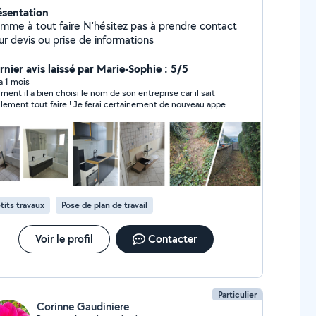
ésentation
mme à tout faire N'hésitez pas à prendre contact
ur devis ou prise de informations
rnier avis laissé par Marie-Sophie : 5/5
 a 1 mois
iment il a bien choisi le nom de son entreprise car il sait
llement tout faire ! Je ferai certainement de nouveau appel
es services : il est tres professionnel et fiable, trouve des
utions à chaque probleme, et travaille rapidement et
icacement, avec de plus une tres grande gentillesse et vraie
ponibilité.
tits travaux
Pose de plan de travail
Voir le profil
Contacter
Particulier
Corinne Gaudiniere