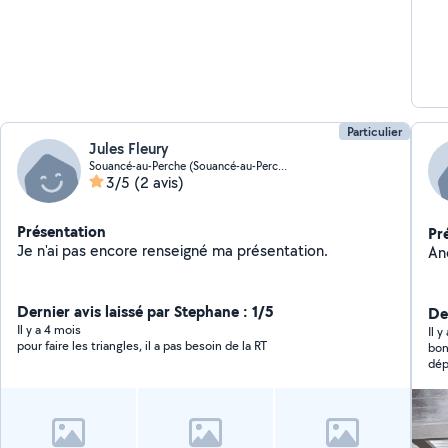
Particulier
Jules Fleury
Souancé-au-Perche (Souancé-au-Perche)
3/5
(2 avis)
Présentation
Pr
Je n'ai pas encore renseigné ma présentation.
Anc
Dernier avis laissé par Stephane : 1/5
Der
Il y a 4 mois
Il y
pour faire les triangles, il a pas besoin de la RT
bon
dépa