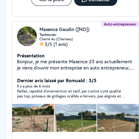
Auto-entrepreneur
Maxence Gaudin ([ND])
Technicien
Cherré-Au (Cherreau)
3/5
(1 avis)
Présentation
Bonjour, je me présente Maxence 23 ans actuellement
je viens d'ouvrir mon entreprise en auto entrepreneur,
je mets à votre entière disposition pour l'entretien de
votre matériel tondeuse, tracteur, motoculture,
Dernier avis laissé par Romuald : 3/5
debroussailleuse, taille haie ect je dispose aussi de
Il y a plus de 6 mois
Parfait, rapidité d'intervention et tarif, par contre coté qualité
mon matériel pour réaliser la tonte de votre jardin ainsi
pas top, poteaux de grillages scéllés a l'envers, pas alignés et
que la taille des haies . Également beaucoup bricoleur
pas tous de la méme hauteur...
cordialement Maxence