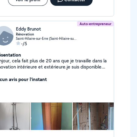
Auto-entrepreneur
Eddy Brunot
Rénovation
Saint-Hilaire-sur-Erre (Saint-Hilaire-sur-Erre)
-/5
ésentation
jour, cela fait plus de 20 ans que je travaille dans la
ovation intérieure et extérieure.je suis disponible
r tout conseil et réalisation de vos petits où grand
ojets
cun avis pour l'instant