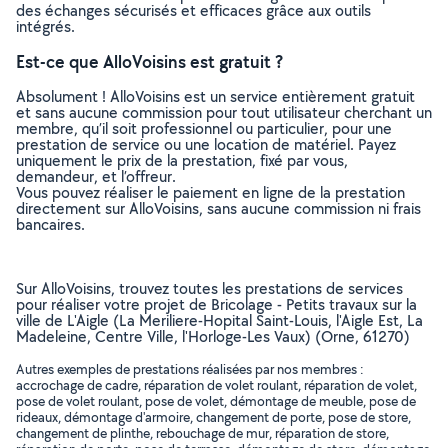
des échanges sécurisés et efficaces grâce aux outils
intégrés.
Est-ce que AlloVoisins est gratuit ?
Absolument ! AlloVoisins est un service entièrement gratuit
et sans aucune commission pour tout utilisateur cherchant un
membre, qu’il soit professionnel ou particulier, pour une
prestation de service ou une location de matériel. Payez
uniquement le prix de la prestation, fixé par vous,
demandeur, et l’offreur.
Vous pouvez réaliser le paiement en ligne de la prestation
directement sur AlloVoisins, sans aucune commission ni frais
bancaires.
Sur AlloVoisins, trouvez toutes les prestations de services
pour réaliser votre projet de Bricolage - Petits travaux sur la
ville de L'Aigle (La Meriliere-Hopital Saint-Louis, l'Aigle Est, La
Madeleine, Centre Ville, l'Horloge-Les Vaux) (Orne, 61270)
Autres exemples de prestations réalisées par nos membres :
accrochage de cadre, réparation de volet roulant, réparation de volet,
pose de volet roulant, pose de volet, démontage de meuble, pose de
rideaux, démontage d'armoire, changement de porte, pose de store,
changement de plinthe, rebouchage de mur, réparation de store,