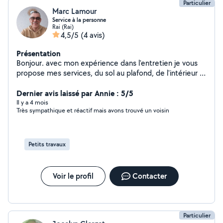
Particulier
Marc Lamour
Service à la personne
Rai (Rai)
4,5/5
(4 avis)
Présentation
Bonjour. avec mon expérience dans l'entretien je vous
propose mes services, du sol au plafond, de l'intérieur à
l'extérieur ,ménage ,repassage, vitre course, tonte
,taille-haie, petit bricolage, et autres je suis une
Dernier avis laissé par Annie : 5/5
personne manuelle, dynamique et ponctuelle.
Il y a 4 mois
Très sympathique et réactif mais avons trouvé un voisin
Petits travaux
Voir le profil
Contacter
Particulier