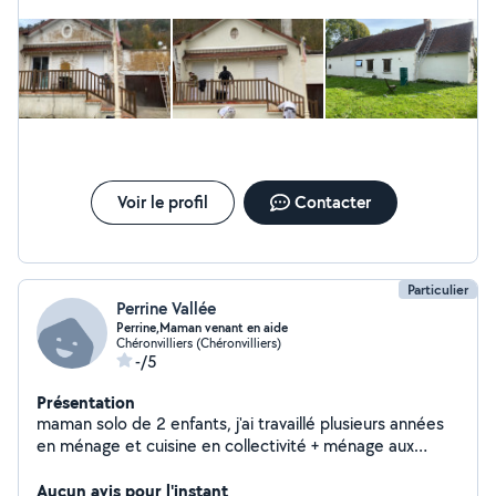
Voir le profil
Contacter
Particulier
Perrine Vallée
Perrine,Maman venant en aide
Chéronvilliers (Chéronvilliers)
-/5
Présentation
maman solo de 2 enfants, j'ai travaillé plusieurs années
en ménage et cuisine en collectivité + ménage aux
particuliers. je suis également créatrice de gâteaux de
bonbons à mon compte depuis 5 ans. Vous pouvez avoir
Aucun avis pour l'instant