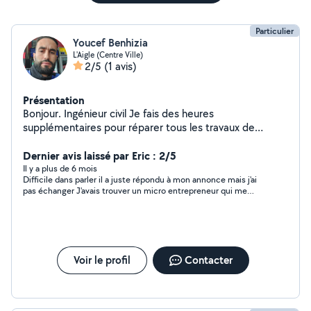
Particulier
Youcef Benhizia
L'Aigle (Centre Ville)
2/5
(1 avis)
Présentation
Bonjour. Ingénieur civil Je fais des heures
supplémentaires pour réparer tous les travaux de
construction dans les maisons. Également installation et
changement de vitres. Installation de fenêtres et de
Dernier avis laissé par Eric : 2/5
portes. Il se spécialise également dans le nettoyage et
Il y a plus de 6 mois
Difficile dans parler il a juste répondu à mon annonce mais j'ai
la décoration de jardins.merci
pas échanger J'avais trouver un micro entrepreneur qui me
proposait moins cher Il est très certainement gentil mais je le
connais pas assez pour le juger
Voir le profil
Contacter