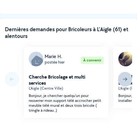
Dernières demandes pour Bricoleurs à L'Aigle (61) et
alentours
Marie H.
K
À convenir
postée hier
p
Cherche Bricolage et multi
Cherche 
services
services
L'Aigle (Centre Ville)
L'Aigle (l'
Bonjour, je chercher quelqu'un pour
Bonjour, j
resserrer mon support télé accrocher petit
installer un
meuble télé mural et deux trois bricole (
tringle à rideau..)