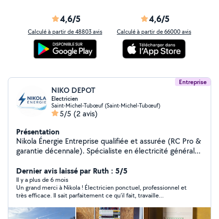
4,6/5
4,6/5
Calculé à partir de 48803 avis
Calculé à partir de 66000 avis
Entreprise
NIKO DEPOT
Electricien
Saint-Michel-Tubœuf (Saint-Michel-Tubœuf)
5/5
(2 avis)
Présentation
Nikola Énergie Entreprise qualifiée et assurée (RC Pro &
garantie décennale). Spécialiste en électricité générale,
pompes à chaleur, chauffage connecté, éclairage
intérieur/extérieur et création d'espaces extérieurs
Dernier avis laissé par Ruth : 5/5
modernes (terrasses lumineuses, bornes, etc.). Travail
Il y a plus de 6 mois
Un grand merci à Nikola ! Électricien ponctuel, professionnel et
professionnel, devis rapide et interventions sur
très efficace. Il sait parfaitement ce qu’il fait, travaille
Normandie, Eure et Île-de-France.
proprement et en toute transparence. Son sérieux et son
honnêteté nous ont convaincus, à tel point que nous l'avons
solliciter pour d’autres prestations. Nous le recommandons