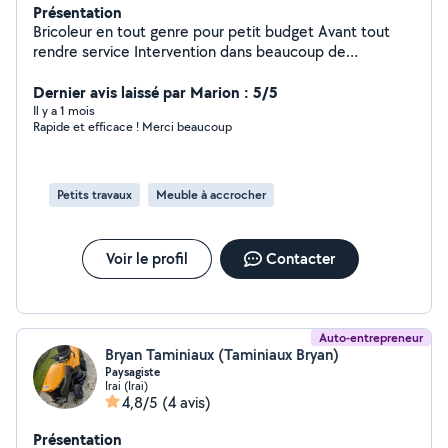
Présentation
Bricoleur en tout genre pour petit budget Avant tout
rendre service Intervention dans beaucoup de
domaines Électricité Plomberie Électroménager
Montage meubles en kit Pose parquet flottant
Dernier avis laissé par Marion : 5/5
Mécanique Auto. Réparation Vélo. Réparation de jouets
Il y a 1 mois
Rapide et efficace ! Merci beaucoup
ou d'objets Évacuation de déchets Prêt d'outillage
mécanique et de matériel remorque groupe
électrogène pompe à eau etc... Élimination des taupes
avec pièges
Petits travaux
Meuble à accrocher
Voir le profil
Contacter
Auto-entrepreneur
Bryan Taminiaux (Taminiaux Bryan)
Paysagiste
Irai (Irai)
4,8/5
(4 avis)
Présentation