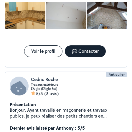
entière satisfaction. Autonome, appliqué et sympathique, nous
ferons appel à lui à l'avenir pour la suite de nos travaux. Je le
recommande vivement aux personnes qui cherchent un
peintre de qualité.
Voir le profil
Contacter
Particulier
Cedric Roche
Travaux extérieurs
L'Aigle (l'Aigle Est)
5/5
(3 avis)
Présentation
Bonjour, Ayant travaillé en maçonnerie et travaux
publics, je peux réaliser des petits chantiers en
maçonnerie et tout type de travaux avec pelleteuse ou
mini pelle, je peux aussi louer du petit matériel et faire
Dernier avis laissé par Anthony : 5/5