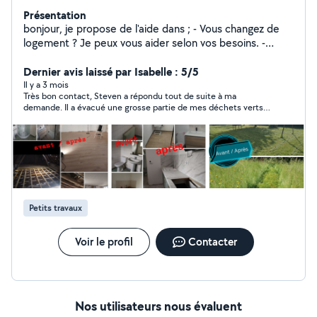
Présentation
bonjour, je propose de l'aide dans ; - Vous changez de
logement ? Je peux vous aider selon vos besoins. -
Tonte de pelouse, debroussaillage, haie. - pose de rail,
isolant, placo Pose de parquet stratifié - petit travaux
Dernier avis laissé par Isabelle : 5/5
de plomberie ( arrivé d'eau, évacuation, ballon d'eau
Il y a 3 mois
Très bon contact, Steven a répondu tout de suite à ma
chaude) ou électricité ( pose de disjoncteur, pose de
demande. Il a évacué une grosse partie de mes déchets verts
prise, pose de panneaux solaire en plug and play ou
et d'autres déchets à emporter à la déchetterie. Très réactif,
Autoconsommation) - Évacuation de déchets vert, ou
très agréble. Je le recommande.
emcombrant en déchetterie Possibilité de louer une
remorque 1m20x2m et une échelle 6-7 mètres -
covoiturage Possibilité garde d'enfant par ma fille de 17
ans. Véhiculé
Petits travaux
Voir le profil
Contacter
Nos utilisateurs nous évaluent