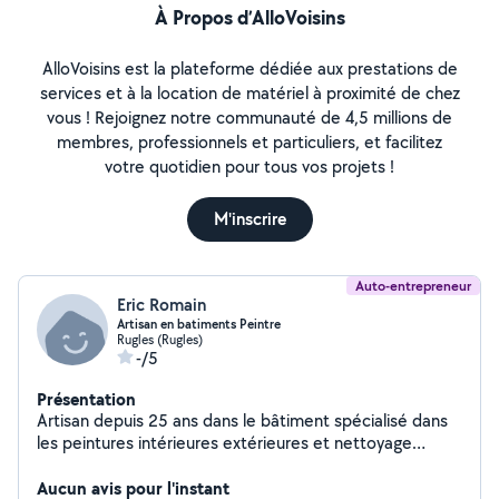
À Propos d’AlloVoisins
AlloVoisins est la plateforme dédiée aux prestations de
services et à la location de matériel à proximité de chez
vous ! Rejoignez notre communauté de 4,5 millions de
membres, professionnels et particuliers, et facilitez
votre quotidien pour tous vos projets !
M'inscrire
Auto-entrepreneur
Eric Romain
Artisan en batiments Peintre
Rugles (Rugles)
-/5
Présentation
Artisan depuis 25 ans dans le bâtiment spécialisé dans
les peintures intérieures extérieures et nettoyage
traitement et demoussage sur toiture et pose de
gouttière
Aucun avis pour l'instant