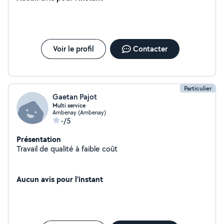
entière confiance, premier contact téléphone ou
physique possible ;) Également titulaire d'un bac S et
d'une 1ere année de licence Mathématiques et 1ere
année de DUT Statistiques et Informatique, aide aux
devoirs possible également Au plaisir de vous aider dans
Voir le profil
Contacter
vos besoins à bientôt Perrine
Particulier
Gaetan Pajot
Multi service
Ambenay (Ambenay)
-/5
Présentation
Travail de qualité à faible coût
Aucun avis pour l'instant