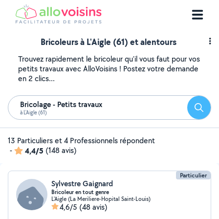
Bricoleurs à L'Aigle (61) et alentours
Trouvez rapidement le bricoleur qu'il vous faut pour vos
petits travaux avec AlloVoisins ! Postez votre demande
en 2 clics...
Bricolage - Petits travaux
Reche
à L'Aigle (61)
13 Particuliers et 4 Professionnels répondent
-
4,4/5
(148 avis)
Particulier
Sylvestre Gaignard
Bricoleur en tout genre
L'Aigle (La Meriliere-Hopital Saint-Louis)
4,6/5
(48 avis)