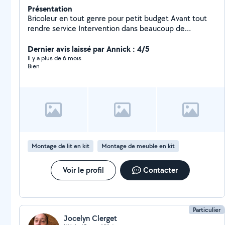
Présentation
Bricoleur en tout genre pour petit budget Avant tout
rendre service Intervention dans beaucoup de
domaines Électricité Plomberie Électroménager
Montage meubles en kit Pose parquet flottant
Dernier avis laissé par Annick : 4/5
Mécanique Auto. Réparation Vélo. Réparation de
Il y a plus de 6 mois
Bien
jouets ou d'objets Évacuation de déchets Prêt
d'outillage mécanique et de matériel remorque groupe
électrogène pompe à eau etc... Élimination des taupes
avec pièges
Montage de lit en kit
Montage de meuble en kit
Voir le profil
Contacter
Particulier
Jocelyn Clerget