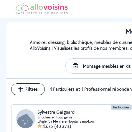
Mo
Armoire, dressing, bibliothèque, meubles de cuisin
AlloVoisins ! Visualisez les profils de nos membres,
Filtres
4 Particuliers et 1 Professionnel réponden
Particulier
Sylvestre Gaignard
Bricoleur en tout genre
L'Aigle (La Meriliere-Hopital Saint-Louis)
4,6/5
(48 avis)