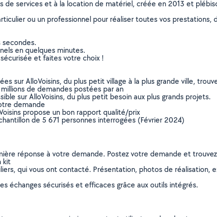
ns de services et à la location de matériel, créée en 2013 et plébi
culier ou un professionnel pour réaliser toutes vos prestations, d
s secondes.
nnels en quelques minutes.
sécurisée et faites votre choix !
sur AlloVoisins, du plus petit village à la plus grande ville, tro
 millions de demandes postées par an
ible sur AlloVoisins, du plus petit besoin aux plus grands projets.
votre demande
oVoisins propose un bon rapport qualité/prix
chantillon de 5 671 personnes interrogées (Février 2024)
remière réponse à votre demande. Postez votre demande et trouve
 kit
ers, qui vous ont contacté. Présentation, photos de réalisation, exp
s échanges sécurisés et efficaces grâce aux outils intégrés.