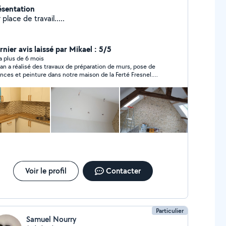
ésentation
 place de travail.....
nier avis laissé par Mikael : 5/5
y a plus de 6 mois
van a réalisé des travaux de préparation de murs, pose de
ences et peinture dans notre maison de la Ferté Fresnel.
st un garçon sérieux et professionnel qui nous apporte
ière satisfaction. Autonome, appliqué et sympathique, nous
ons appel à lui à l'avenir pour la suite de nos travaux. Je le
ommande vivement aux personnes qui cherchent un
ntre de qualité.
Voir le profil
Contacter
Particulier
Samuel Nourry