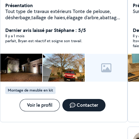
Présentation
Pr
Tout type de travaux extérieurs Tonte de pelouse,
Sur
désherbage,taillage de haies,élagage d'arbre,abattage
d'arbre,terrassement
Dernier avis laissé par Stéphane : 5/5
Der
Il y a 1 mois
Il 
parfait, Bryan est réactif et soigne son travail.
Its
faï
C'e
ent
fer
rec
pei
Montage de meuble en kit
Voir le profil
Contacter