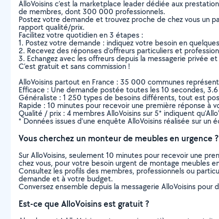
AlloVoisins c’est la marketplace leader dédiée aux prestatio
de membres, dont 300 000 professionnels.
Postez votre demande et trouvez proche de chez vous un parti
rapport qualité/prix.
Facilitez votre quotidien en 3 étapes :
1. Postez votre demande : indiquez votre besoin en quelque
2. Recevez des réponses d’offreurs particuliers et professio
3. Echangez avec les offreurs depuis la messagerie privée et 
C’est gratuit et sans commission !
AlloVoisins partout en France : 35 000 communes représentées 
Efficace : Une demande postée toutes les 10 secondes, 3.6
Généraliste : 1 250 types de besoins différents, tout est poss
Rapide : 10 minutes pour recevoir une première réponse à 
Qualité / prix : 4 membres AlloVoisins sur 5* indiquent qu’All
* Données issues d’une enquête AlloVoisins réalisée sur un é
Vous cherchez un monteur de meubles en urgence ?
Sur AlloVoisins, seulement 10 minutes pour recevoir une p
chez vous, pour votre besoin urgent de montage meubles en
Consultez les profils des membres, professionnels ou particuli
demande et à votre budget.
Conversez ensemble depuis la messagerie AlloVoisins pour de
Est-ce que AlloVoisins est gratuit ?