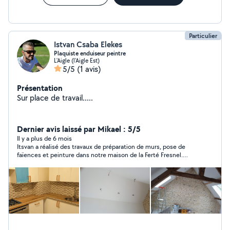
Particulier
Istvan Csaba Elekes
Plaquiste enduiseur peintre
L'Aigle (l'Aigle Est)
5/5
(1 avis)
Présentation
Sur place de travail.....
Dernier avis laissé par Mikael : 5/5
Il y a plus de 6 mois
Itsvan a réalisé des travaux de préparation de murs, pose de
faïences et peinture dans notre maison de la Ferté Fresnel.
C'est un garçon sérieux et professionnel qui nous apporte
entière satisfaction. Autonome, appliqué et sympathique, nous
ferons appel à lui à l'avenir pour la suite de nos travaux. Je le
recommande vivement aux personnes qui cherchent un
peintre de qualité.