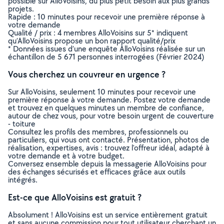
possible sur AlloVoisins, du plus petit besoin aux plus grands
projets.
Rapide : 10 minutes pour recevoir une première réponse à
votre demande
Qualité / prix : 4 membres AlloVoisins sur 5* indiquent
qu’AlloVoisins propose un bon rapport qualité/prix
* Données issues d’une enquête AlloVoisins réalisée sur un
échantillon de 5 671 personnes interrogées (Février 2024)
Vous cherchez un couvreur en urgence ?
Sur AlloVoisins, seulement 10 minutes pour recevoir une
première réponse à votre demande. Postez votre demande
et trouvez en quelques minutes un membre de confiance,
autour de chez vous, pour votre besoin urgent de couverture
- toiture
Consultez les profils des membres, professionnels ou
particuliers, qui vous ont contacté. Présentation, photos de
réalisation, expertises, avis : trouvez l'offreur idéal, adapté à
votre demande et à votre budget.
Conversez ensemble depuis la messagerie AlloVoisins pour
des échanges sécurisés et efficaces grâce aux outils
intégrés.
Est-ce que AlloVoisins est gratuit ?
Absolument ! AlloVoisins est un service entièrement gratuit
et sans aucune commission pour tout utilisateur cherchant un