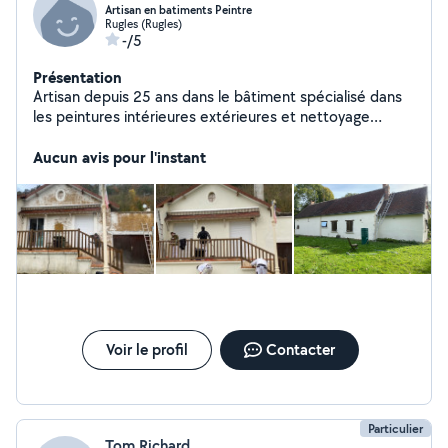
Artisan en batiments Peintre
Rugles (Rugles)
-/5
Présentation
Artisan depuis 25 ans dans le bâtiment spécialisé dans
les peintures intérieures extérieures et nettoyage
traitement et demoussage sur toiture et pose de
gouttière
Aucun avis pour l'instant
Voir le profil
Contacter
Particulier
Tom Richard