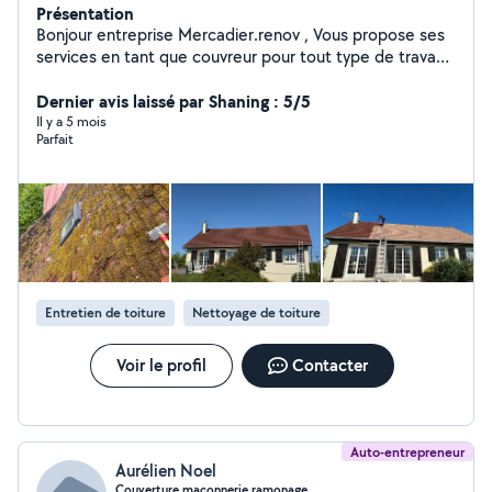
Présentation
Bonjour entreprise Mercadier.renov , Vous propose ses
services en tant que couvreur pour tout type de travaux
de couverture (tuiles, zingue ect ) de ravalement de
peinture (façade, peinture de boiseries ect ) N'hésitez
Dernier avis laissé par Shaning : 5/5
pas à nous contacter. ( site web , page jaune) tous nos
Il y a 5 mois
Parfait
déplacements et nos devis sont gratuits.
Entretien de toiture
Nettoyage de toiture
Voir le profil
Contacter
Auto-entrepreneur
Aurélien Noel
Couverture maçonnerie ramonage