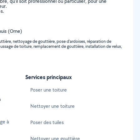
, qu’il soit professionnel ou particulier, pour une
eur.
s.
huis (Orne)
ttière, nettoyage de gouttière, pose d'ardoises, réparation de
émoussage de toiture, remplacement de gouttière, installation de velux,
Services principaux
Poser une toiture
à
Nettoyer une toiture
age à
Poser des tuiles
Nettoyer une gouttière