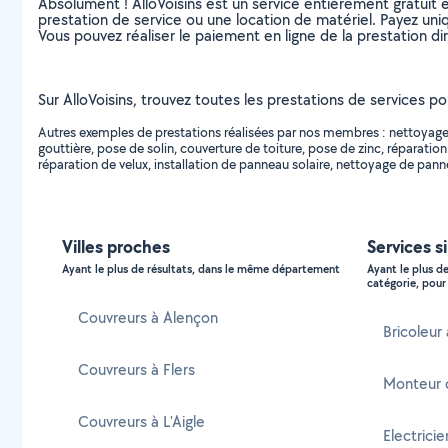
Absolument ! AlloVoisins est un service entièrement gratuit 
prestation de service ou une location de matériel. Payez uniq
Vous pouvez réaliser le paiement en ligne de la prestation di
Sur AlloVoisins, trouvez toutes les prestations de services pou
Autres exemples de prestations réalisées par nos membres : nettoyage d
gouttière, pose de solin, couverture de toiture, pose de zinc, réparation
réparation de velux, installation de panneau solaire, nettoyage de pannea
Villes proches
Services s
Ayant le plus de résultats, dans le même département
Ayant le plus d
catégorie, pour 
Couvreurs à Alençon
Bricoleur 
Couvreurs à Flers
Monteur 
Couvreurs à L'Aigle
Electricie