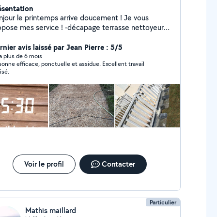
ésentation
njour le printemps arrive doucement ! Je vous
pose mes service ! -décapage terrasse nettoyeur
 surface . -traitement de façade /nettoyage -
inture
nier avis laissé par Jean Pierre : 5/5
y a plus de 6 mois
sonne efficace, ponctuelle et assidue. Excellent travail
isé.
Voir le profil
Contacter
Particulier
Mathis maillard