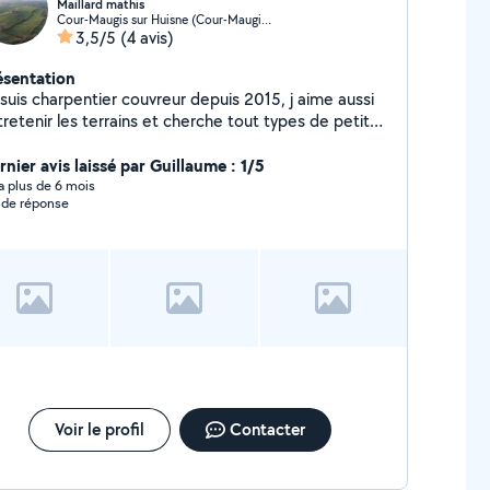
Maillard mathis
Cour-Maugis sur Huisne (Cour-Maugis sur Huisne)
3,5/5
(4 avis)
ésentation
suis charpentier couvreur depuis 2015, j aime aussi
retenir les terrains et cherche tout types de petits
e une remorque, je peux aller
ercher des matériaux puis vous les livrer, évacuer des
rnier avis laissé par Guillaume : 1/5
vats, des déchets verts.....
y a plus de 6 mois
 de réponse
Voir le profil
Contacter