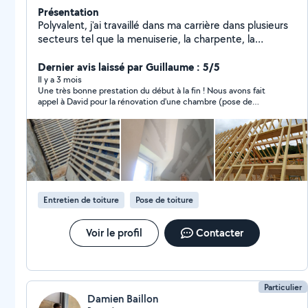
Présentation
Polyvalent, j'ai travaillé dans ma carrière dans plusieurs
secteurs tel que la menuiserie, la charpente, la
couverture, le placo et les bandes.
Dernier avis laissé par Guillaume : 5/5
Il y a 3 mois
Une très bonne prestation du début à la fin ! Nous avons fait
appel à David pour la rénovation d'une chambre (pose de
plancher massif, plinthes, enduits, peintures et huilage). Le
résultat est au-delà de nos espérances ! David est un artisan
minutieux qui a le souci du détail et du travail bien fait. Il a su
parfaitement s'adapter aux contraintes de notre maison et na
investi le temps nécessaire pour nous offrir des finitions
impeccables. En plus d'être un expert dans son domaine, il est
très sympathique, à l'écoute et d'excellent conseil. Nous ferons
de nouveau appel à lui sans hésiter pour nos futurs chantiers.
Entretien de toiture
Pose de toiture
Je le recommande les yeux fermés !
Voir le profil
Contacter
Particulier
Damien Baillon