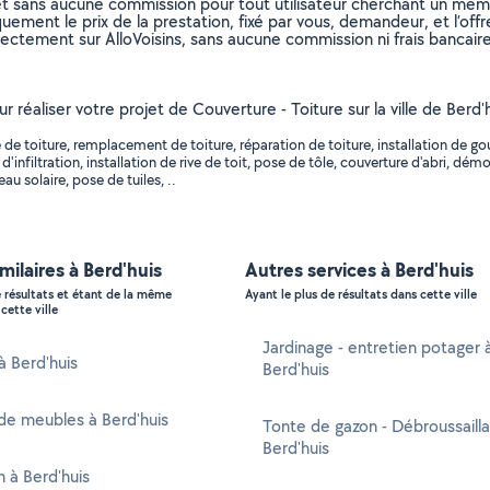
et sans aucune commission pour tout utilisateur cherchant un membre
uement le prix de la prestation, fixé par vous, demandeur, et l’offr
rectement sur AlloVoisins, sans aucune commission ni frais bancaire
r réaliser votre projet de Couverture - Toiture sur la ville de Berd'
e toiture, remplacement de toiture, réparation de toiture, installation de gou
 d'infiltration, installation de rive de toit, pose de tôle, couverture d'abri, d
u solaire, pose de tuiles, ..
imilaires à Berd'huis
Autres services à Berd'huis
e résultats et étant de la même
Ayant le plus de résultats dans cette ville
cette ville
Jardinage - entretien potager 
à Berd'huis
Berd'huis
de meubles à Berd'huis
Tonte de gazon - Débroussaill
Berd'huis
n à Berd'huis