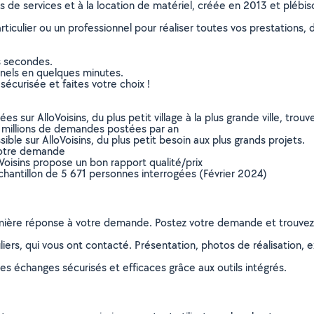
ns de services et à la location de matériel, créée en 2013 et plébi
culier ou un professionnel pour réaliser toutes vos prestations, d
s secondes.
nnels en quelques minutes.
sécurisée et faites votre choix !
sur AlloVoisins, du plus petit village à la plus grande ville, tro
 millions de demandes postées par an
ible sur AlloVoisins, du plus petit besoin aux plus grands projets.
votre demande
oVoisins propose un bon rapport qualité/prix
chantillon de 5 671 personnes interrogées (Février 2024)
remière réponse à votre demande. Postez votre demande et trouve
ers, qui vous ont contacté. Présentation, photos de réalisation, exp
s échanges sécurisés et efficaces grâce aux outils intégrés.