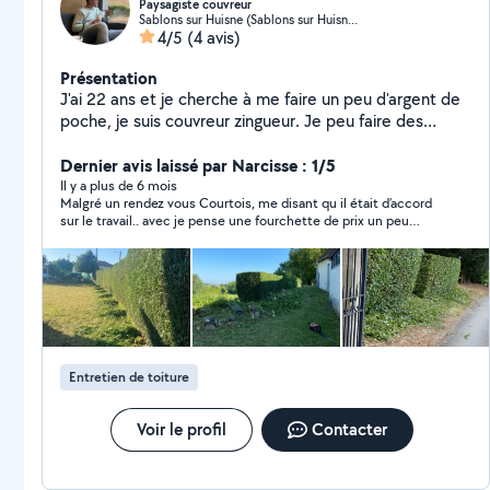
Paysagiste couvreur
Sablons sur Huisne (Sablons sur Huisne)
4/5
(4 avis)
Présentation
J'ai 22 ans et je cherche à me faire un peu d'argent de
poche, je suis couvreur zingueur. Je peu faire des
démoussage à gratté et au nettoyage haute pression
Pose de velux et volet roulant électrique
Dernier avis laissé par Narcisse : 1/5
Il y a plus de 6 mois
Malgré un rendez vous Courtois, me disant qu il était d’accord
sur le travail.. avec je pense une fourchette de prix un peu
haute ( que je n ai pas discuté), ne répond pas à mes
sollicitations , pour définir sa venue … j ai donc fait venir une
autre personne Je ne comprends pas cette impolitesse, il
suffit simplement de dire non… cela ne m intéresse pas (plus
).. être poli tout simplement et ne pas faire perdre son temps
aux autres …
Entretien de toiture
Voir le profil
Contacter