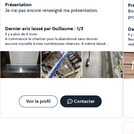
Présentation
Pr
Je n'ai pas encore renseigné ma présentation.
Bo
pro
de
Dernier avis laissé par Guillaume : 1/5
pe
Der
Il y a plus de 6 mois
Il 
A commencé le chantier puis l’a abandonné sans donner
Per
aucune nouvelle à mes nombreuses relances. A même laissé
réal
sans échafaudage sur place.
Voir le profil
Contacter