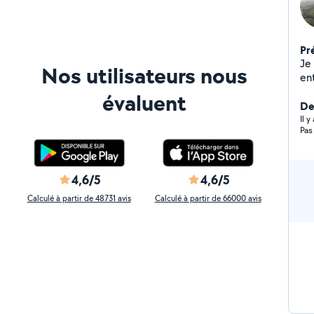
Pr
Je 
Nos utilisateurs nous
ent
travaux Je possèd
évaluent
ch
De
gra
Il 
Pas
4,6/5
4,6/5
Calculé à partir de 48731 avis
Calculé à partir de 66000 avis