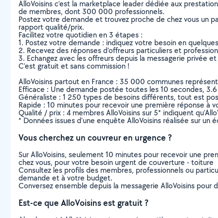
AlloVoisins c’est la marketplace leader dédiée aux prestatio
de membres, dont 300 000 professionnels.
Postez votre demande et trouvez proche de chez vous un parti
rapport qualité/prix.
Facilitez votre quotidien en 3 étapes :
1. Postez votre demande : indiquez votre besoin en quelque
2. Recevez des réponses d’offreurs particuliers et professio
3. Echangez avec les offreurs depuis la messagerie privée et 
C’est gratuit et sans commission !
AlloVoisins partout en France : 35 000 communes représentées 
Efficace : Une demande postée toutes les 10 secondes, 3.6
Généraliste : 1 250 types de besoins différents, tout est poss
Rapide : 10 minutes pour recevoir une première réponse à 
Qualité / prix : 4 membres AlloVoisins sur 5* indiquent qu’All
* Données issues d’une enquête AlloVoisins réalisée sur un é
Vous cherchez un couvreur en urgence ?
Sur AlloVoisins, seulement 10 minutes pour recevoir une p
chez vous, pour votre besoin urgent de couverture - toiture
Consultez les profils des membres, professionnels ou particuli
demande et à votre budget.
Conversez ensemble depuis la messagerie AlloVoisins pour de
Est-ce que AlloVoisins est gratuit ?