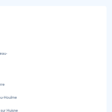
teau-
rre
-au-Houlme
 sur Huisne