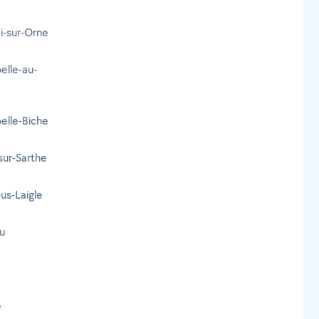
i-sur-Orne
elle-au-
elle-Biche
sur-Sarthe
ous-Laigle
ou
é