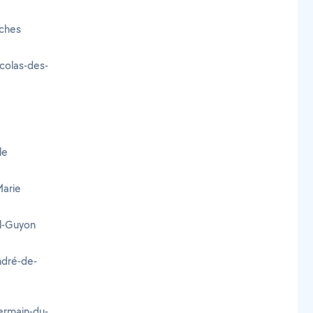
êches
icolas-des-
le
Marie
il-Guyon
ndré-de-
ermain-du-