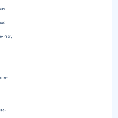
nus
noë
e-Patry
erre-
ère-