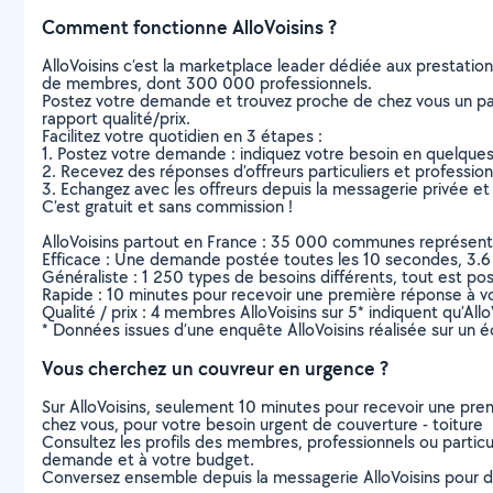
Comment fonctionne AlloVoisins ?
AlloVoisins c’est la marketplace leader dédiée aux prestatio
de membres, dont 300 000 professionnels.
Postez votre demande et trouvez proche de chez vous un parti
rapport qualité/prix.
Facilitez votre quotidien en 3 étapes :
1. Postez votre demande : indiquez votre besoin en quelque
2. Recevez des réponses d’offreurs particuliers et professio
3. Echangez avec les offreurs depuis la messagerie privée et 
C’est gratuit et sans commission !
AlloVoisins partout en France : 35 000 communes représentées 
Efficace : Une demande postée toutes les 10 secondes, 3.6
Généraliste : 1 250 types de besoins différents, tout est poss
Rapide : 10 minutes pour recevoir une première réponse à 
Qualité / prix : 4 membres AlloVoisins sur 5* indiquent qu’All
* Données issues d’une enquête AlloVoisins réalisée sur un é
Vous cherchez un couvreur en urgence ?
Sur AlloVoisins, seulement 10 minutes pour recevoir une p
chez vous, pour votre besoin urgent de couverture - toiture
Consultez les profils des membres, professionnels ou particuli
demande et à votre budget.
Conversez ensemble depuis la messagerie AlloVoisins pour de