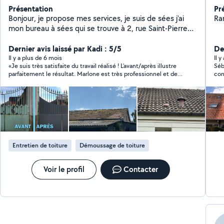
Présentation
Pr
Bonjour, je propose mes services, je suis de sées j'ai
Ra
mon bureau à sées qui se trouve à 2, rue Saint-Pierre
pour tout ce que Nettoyage de Toiture, peinture
intérieur et extérieur, couverture charpente, isolation
Dernier avis laissé par Kadi : 5/5
Der
des combles. Traitement en façade, pignon, dallage,
Il y a plus de 6 mois
Il 
«Je suis très satisfaite du travail réalisé ! L’avant/après illustre
Séb
pose et réparation de gouttière, recherche de fuite sur
parfaitement le résultat. Marlone est très professionnel et de
con
la toiture, peinture sur toiture, mur, dallage façade
bon conseil.
abo
également portail, tôle métallique.
Entretien de toiture
Démoussage de toiture
Voir le profil
Contacter