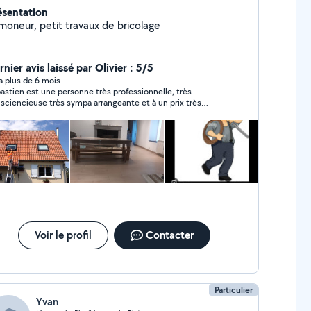
ésentation
moneur, petit travaux de bricolage
nier avis laissé par Olivier : 5/5
y a plus de 6 mois
astien est une personne très professionnelle, très
sciencieuse très sympa arrangeante et à un prix très
rdable .je recommande+++++
Voir le profil
Contacter
Particulier
Yvan