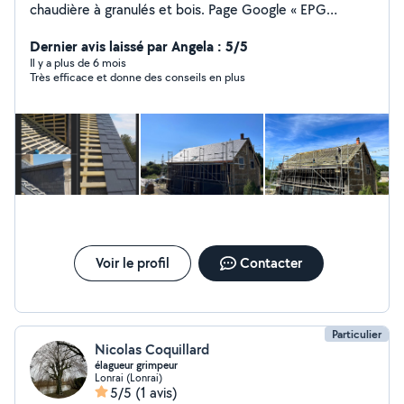
chaudière à granulés et bois. Page Google « EPG
Alencon » N'hésitez pas à me contacter pour plus de
renseignements Zéro sept cinquante deux cinquante
Dernier avis laissé par Angela : 5/5
quatre cinquante quatre soixante huit
Il y a plus de 6 mois
Très efficace et donne des conseils en plus
Voir le profil
Contacter
Particulier
Nicolas Coquillard
élagueur grimpeur
Lonrai (Lonrai)
5/5
(1 avis)