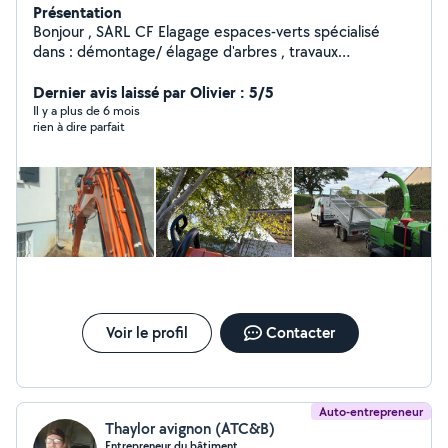
Présentation
Bonjour , SARL CF Elagage espaces-verts spécialisé
dans : démontage/ élagage d'arbres , travaux
aménagement paysagiste , entretien extérieur. Taille de
haie et d'arbuste Tonte et entretien de pelouse
Dernier avis laissé par Olivier : 5/5
Broyage de végétaux , disponible pour la réalisation de
Il y a plus de 6 mois
rien à dire parfait
vos demandes , ainsi que de conseils pour mener à bien
vos projets . Cordialement Entreprise CF élagage
espaces verts
Voir le profil
Contacter
Auto-entrepreneur
Thaylor avignon (ATC&B)
Entrepreneur du bâtiment