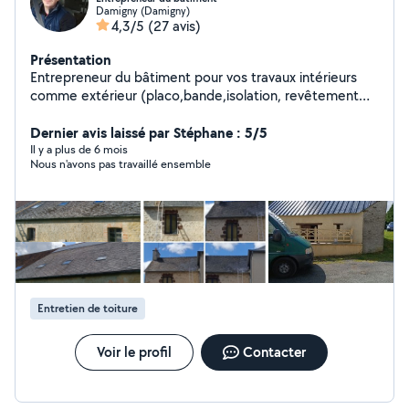
Damigny (Damigny)
4,3/5
(27 avis)
Présentation
Entrepreneur du bâtiment pour vos travaux intérieurs
comme extérieur (placo,bande,isolation, revêtement
mural et sol,papier peint, parquet, menuiseries,montage
de cuisine, maçonnerie, faïence, carrelage...) une
Dernier avis laissé par Stéphane : 5/5
formation en électricité et titulaire d'un CAP en
Il y a plus de 6 mois
Nous n'avons pas travaillé ensemble
couverture.
Entretien de toiture
Voir le profil
Contacter