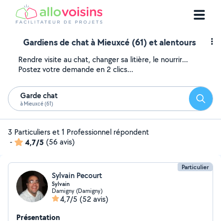
Gardiens de chat à Mieuxcé (61) et alentours
Rendre visite au chat, changer sa litière, le nourrir...
Postez votre demande en 2 clics...
Garde chat
Reche
à Mieuxcé (61)
3 Particuliers et 1 Professionnel répondent
-
4,7/5
(56 avis)
Particulier
Sylvain Pecourt
Sylvain
Damigny (Damigny)
4,7/5
(52 avis)
Présentation