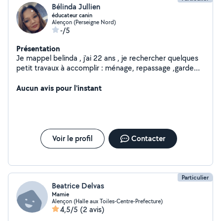
Bélinda Jullien
éducateur canin
Alençon (Perseigne Nord)
-/5
Présentation
Je mappel belinda , j'ai 22 ans , je rechercher quelques
petit travaux à accomplir : ménage, repassage ,garde
d'enfants et garde d'animaux ,
Aucun avis pour l'instant
Voir le profil
Contacter
Particulier
Beatrice Delvas
Mamie
Alençon (Halle aux Toiles-Centre-Prefecture)
4,5/5
(2 avis)