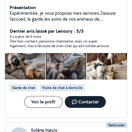
Présentation
Expérimentée, je vous propose mes services.J'assure
l'accueil, la garde,les soins de vos animaux de
compagnie à mon domicile. Je suis une amoureuse des
animaux. J'ai de l'expérience dans ce domaine.
Dernier avis laissé par Lenoury : 5/5
Disponible + horaires flexibles. Je m'adapte à vos
Il y a plus de 6 mois
Très bon contact, personne charmante, avec un super
besoins. L'animal reste MA priorité.... à bon entendeur !
logement, tres a l'écoute de mon chat qui est tombé amoureux
Il m'arrive de faire de la garde à domicile, proche Flers
😉
centre ville. Je ne travaille désormais que pour les
propriétaires prochent et aimant de leurs animaux
Garde de chat
Visite de chat à domicile
Voir le profil
Contacter
Particulier
Solène Inacio