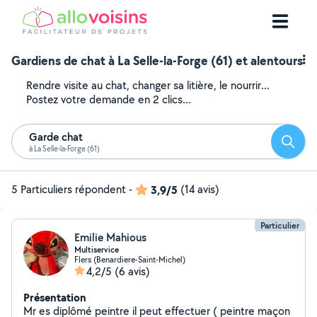
Gardiens de chat à La Selle-la-Forge (61) et alentours
Rendre visite au chat, changer sa litière, le nourrir...
Postez votre demande en 2 clics...
Garde chat
Reche
à La Selle-la-Forge (61)
5 Particuliers répondent
-
3,9/5
(14 avis)
Particulier
Emilie Mahious
Multiservice
Flers (Benardiere-Saint-Michel)
4,2/5
(6 avis)
Présentation
Mr es diplômé peintre il peut effectuer ( peintre maçon