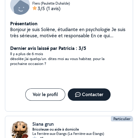
Flers (Paulette Duhalde)
3/5
(1 avis)
Présentation
Bonjour je suis Solène, étudiante en psychologie Je suis
très sérieuse, motivée et responsable En ce qui
concerne mon expérience : J'ai souvent gardé des
enfants de tous âges depuis bientôt 5 ans (à noter que
Dernier avis laissé par Patricia : 3/5
je n'ai pas de voiture et que je ne pourrais
Il y a plus de 6 mois
désolée j'ai quelqu'un. dites moi au vous habitez. pour la
malheureusement pas me déplacer avec vos enfants)
prochaine occasion ?
Je procède à la garde d'animaux (chiens et chats) J'ai
aussi réalisé beaucoup de tâches concernant le
ménage: aspirer/laver les sols, faire les
carreaux/poussières et du repassage Je suis disponible
de suite, n'hésitez pas à me contacter pour plus de
Voir le profil
Contacter
renseignement
Particulier
Siana grun
Bricoleuse ou aide à domicile
La Ferrière-aux-Étangs (La Ferrière-aux-Étangs)