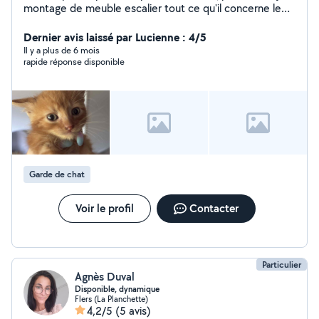
montage de meuble escalier tout ce qu'il concerne le
habitant il connaît ) Moi je peut être disponible garde
enfants garde animaux aide ménagère Nous somme de
Dernier avis laissé par Lucienne : 4/5
Flers
Il y a plus de 6 mois
rapide réponse disponible
Garde de chat
Voir le profil
Contacter
Particulier
Agnès Duval
Disponible, dynamique
Flers (La Planchette)
4,2/5
(5 avis)